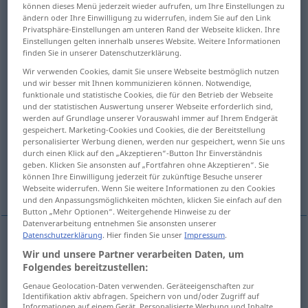
können dieses Menü jederzeit wieder aufrufen, um Ihre Einstellungen zu
ändern oder Ihre Einwilligung zu widerrufen, indem Sie auf den Link
Übersicht aller Übersetzungen
Privatsphäre-Einstellungen am unteren Rand der Webseite klicken. Ihre
Einstellungen gelten innerhalb unseres Website. Weitere Informationen
(Für mehr Details die Übersetzung anklicken/antippen)
finden Sie in unserer Datenschutzerklärung.
splinter, splent, chip
Wir verwenden Cookies, damit Sie unsere Webseite bestmöglich nutzen
und wir besser mit Ihnen kommunizieren können. Notwendige,
funktionale und statistische Cookies, die für den Betrieb der Webseite
und der statistischen Auswertung unserer Webseite erforderlich sind,
fragment, chip, splent, splinter
werden auf Grundlage unserer Vorauswahl immer auf Ihrem Endgerät
gespeichert. Marketing-Cookies und Cookies, die der Bereitstellung
personalisierter Werbung dienen, werden nur gespeichert, wenn Sie uns
diamond chip (
splinter
splinter
durch einen Klick auf den „Akzeptieren“-Button Ihr Einverständnis
geben. Klicken Sie ansonsten auf „Fortfahren ohne Akzeptieren“. Sie
können Ihre Einwilligung jederzeit für zukünftige Besuche unserer
fragment, splinter
Webseite widerrufen. Wenn Sie weitere Informationen zu den Cookies
und den Anpassungsmöglichkeiten möchten, klicken Sie einfach auf den
Button „Mehr Optionen“. Weitergehende Hinweise zu der
Datenverarbeitung entnehmen Sie ansonsten unserer
Datenschutzerklärung
. Hier finden Sie unser
Impressum
.
splinter
Splitter
Holz-, Metallsplitter etc
Wir und unsere Partner verarbeiten Daten, um
Folgendes bereitzustellen:
chip
Splitter
Holz-, Metallsplitter etc
Genaue Geolocation-Daten verwenden. Geräteeigenschaften zur
Identifikation aktiv abfragen. Speichern von und/oder Zugriff auf
Informationen auf einem Gerät. Personalisierte Werbung und Inhalte,