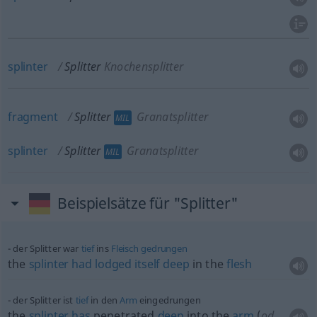
splinter
Splitter
Knochensplitter
fragment
Splitter
Granatsplitter
MIL
splinter
Splitter
Granatsplitter
MIL
Beispielsätze für "Splitter"
der Splitter war
tief
ins
Fleisch
gedrungen
the
splinter
had
lodged
itself
deep
in the
flesh
der Splitter ist
tief
in den
Arm
eingedrungen
the
splinter
has
penetrated
deep
into the
arm
(
od