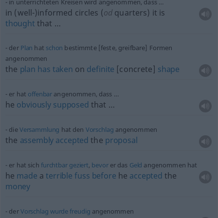
in unterrichteten Kreisen wird angenommen, dass …
in (well-)informed circles (
od
quarters) it is
thought
that …
der
Plan
hat
schon
bestimmte [feste, greifbare] Formen
angenommen
the
plan
has
taken
on
definite
[concrete]
shape
er hat
offenbar
angenommen, dass …
he
obviously
supposed
that …
die
Versammlung
hat den
Vorschlag
angenommen
the
assembly
accepted
the
proposal
er hat sich
furchtbar
geziert
,
bevor
er das
Geld
angenommen hat
he
made
a
terrible
fuss
before
he
accepted
the
money
der
Vorschlag
wurde
freudig
angenommen