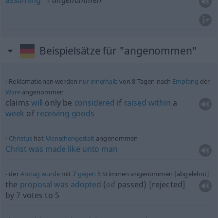
assuming
angenommen
Beispielsätze für "angenommen"
Reklamationen werden
nur
innerhalb
von 8 Tagen nach
Empfang
der
Ware
angenommen
claims
will
only be
considered
if
raised
within
a
week
of
receiving
goods
Christus
hat
Menschengestalt
angenommen
Christ
was
made
like
unto
man
der
Antrag
wurde
mit 7
gegen
5 Stimmen angenommen [abgelehnt]
the
proposal
was
adopted
(
od
passed) [rejected]
by 7 votes to 5