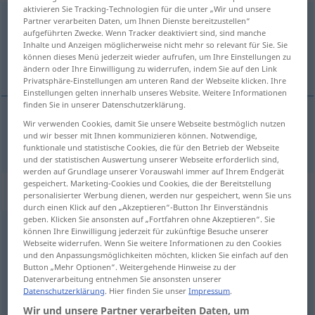
aktivieren Sie Tracking-Technologien für die unter „Wir und unsere
angenommen
pperf
Partner verarbeiten Daten, um Ihnen Dienste bereitzustellen“
aufgeführten Zwecke. Wenn Tracker deaktiviert sind, sind manche
Inhalte und Anzeigen möglicherweise nicht mehr so relevant für Sie. Sie
Übersicht aller Übersetzungen
können dieses Menü jederzeit wieder aufrufen, um Ihre Einstellungen zu
(Für mehr Details die Übersetzung anklicken/antippen)
ändern oder Ihre Einwilligung zu widerrufen, indem Sie auf den Link
Privatsphäre-Einstellungen am unteren Rand der Webseite klicken. Ihre
Einstellungen gelten innerhalb unseres Website. Weitere Informationen
finden Sie in unserer Datenschutzerklärung.
Wir verwenden Cookies, damit Sie unsere Webseite bestmöglich nutzen
annehmen
angenommen → siehe „
“
und wir besser mit Ihnen kommunizieren können. Notwendige,
funktionale und statistische Cookies, die für den Betrieb der Webseite
und der statistischen Auswertung unserer Webseite erforderlich sind,
werden auf Grundlage unserer Vorauswahl immer auf Ihrem Endgerät
gespeichert. Marketing-Cookies und Cookies, die der Bereitstellung
„angenommen“
: Adjektiv
personalisierter Werbung dienen, werden nur gespeichert, wenn Sie uns
durch einen Klick auf den „Akzeptieren“-Button Ihr Einverständnis
geben. Klicken Sie ansonsten auf „Fortfahren ohne Akzeptieren“. Sie
angenommen
adj
können Ihre Einwilligung jederzeit für zukünftige Besuche unserer
Webseite widerrufen. Wenn Sie weitere Informationen zu den Cookies
Übersicht aller Übersetzungen
und den Anpassungsmöglichkeiten möchten, klicken Sie einfach auf den
Button „Mehr Optionen“. Weitergehende Hinweise zu der
(Für mehr Details die Übersetzung anklicken/antippen)
Datenverarbeitung entnehmen Sie ansonsten unserer
Datenschutzerklärung
. Hier finden Sie unser
Impressum
.
assumed
adopted, adoptive
Wir und unsere Partner verarbeiten Daten, um