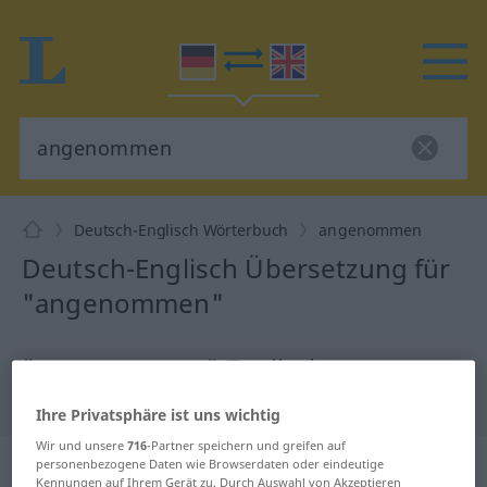
Deutsch-Englisch Wörterbuch
angenommen
Deutsch-Englisch Übersetzung für
"angenommen"
"angenommen" Englisch
Übersetzung
Ihre Privatsphäre ist uns wichtig
Wir und unsere
716
-Partner speichern und greifen auf
„angenommen“
: Partizip Perfekt
personenbezogene Daten wie Browserdaten oder eindeutige
Kennungen auf Ihrem Gerät zu. Durch Auswahl von Akzeptieren