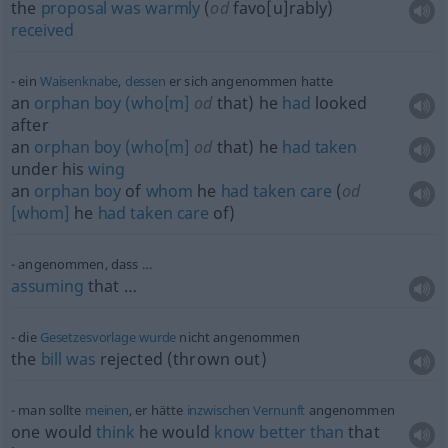
the
proposal
was
warmly
(
od
favo[u]rably)
received
ein
Waisenknabe
,
dessen
er sich angenommen hatte
an
orphan
boy
(who[m]
od
that) he
had
looked
after
an
orphan
boy
(who[m]
od
that) he
had
taken
under his
wing
an
orphan
boy
of
whom
he
had
taken
care
(
od
[whom]
he
had
taken
care
of)
angenommen, dass …
assuming
that …
die
Gesetzesvorlage
wurde
nicht angenommen
the
bill
was
rejected (thrown out)
man sollte
meinen
, er hätte
inzwischen
Vernunft
angenommen
one would
think
he would
know
better
than
that