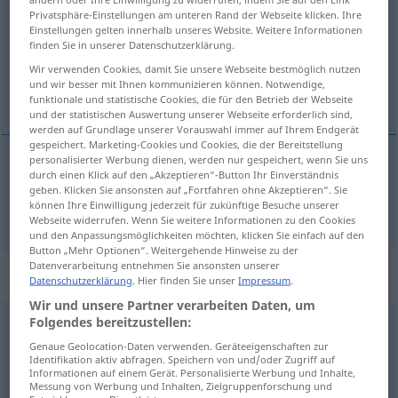
Privatsphäre-Einstellungen am unteren Rand der Webseite klicken. Ihre
Einstellungen gelten innerhalb unseres Website. Weitere Informationen
Übersicht aller Übersetzungen
finden Sie in unserer Datenschutzerklärung.
(Für mehr Details die Übersetzung anklicken/antippen)
Wir verwenden Cookies, damit Sie unsere Webseite bestmöglich nutzen
und wir besser mit Ihnen kommunizieren können. Notwendige,
nach vorn, weiter vor
funktionale und statistische Cookies, die für den Betrieb der Webseite
und der statistischen Auswertung unserer Webseite erforderlich sind,
werden auf Grundlage unserer Vorauswahl immer auf Ihrem Endgerät
gespeichert. Marketing-Cookies und Cookies, die der Bereitstellung
personalisierter Werbung dienen, werden nur gespeichert, wenn Sie uns
durch einen Klick auf den „Akzeptieren“-Button Ihr Einverständnis
nach vorn, weiter vor
ileri
geben. Klicken Sie ansonsten auf „Fortfahren ohne Akzeptieren“. Sie
können Ihre Einwilligung jederzeit für zukünftige Besuche unserer
Webseite widerrufen. Wenn Sie weitere Informationen zu den Cookies
und den Anpassungsmöglichkeiten möchten, klicken Sie einfach auf den
Button „Mehr Optionen“. Weitergehende Hinweise zu der
Datenverarbeitung entnehmen Sie ansonsten unserer
„ileri“
: sıfat
Datenschutzerklärung
. Hier finden Sie unser
Impressum
.
Wir und unsere Partner verarbeiten Daten, um
Folgendes bereitzustellen:
ileri
adj
Genaue Geolocation-Daten verwenden. Geräteeigenschaften zur
Übersicht aller Übersetzungen
Identifikation aktiv abfragen. Speichern von und/oder Zugriff auf
Informationen auf einem Gerät. Personalisierte Werbung und Inhalte,
(Für mehr Details die Übersetzung anklicken/antippen)
Messung von Werbung und Inhalten, Zielgruppenforschung und