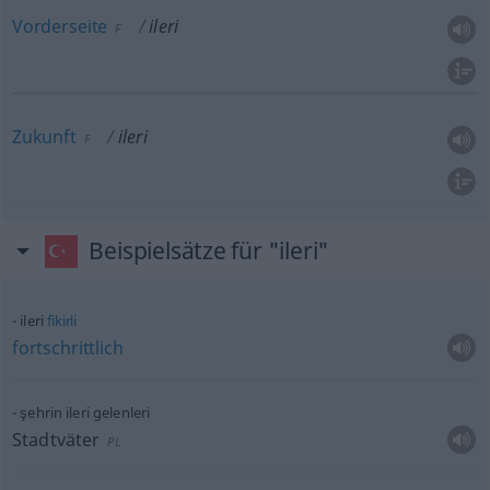
Vorderseite
ileri
F
Zukunft
ileri
F
Beispielsätze für "ileri"
ileri
fikirli
fortschrittlich
şehrin ileri gelenleri
Stadtväter
PL