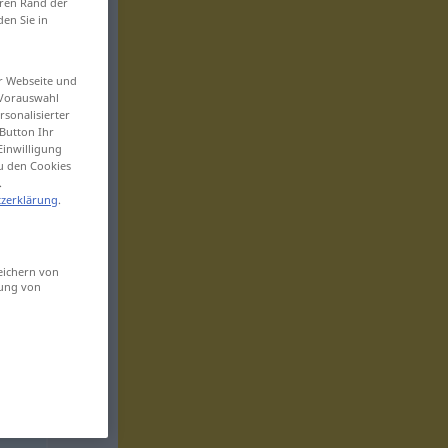
eren Rand der
den Sie in
er Webseite und
 Vorauswahl
sonalisierter
Button Ihr
Einwilligung
zu den Cookies
.
zerklärung
.
eichern von
sung von