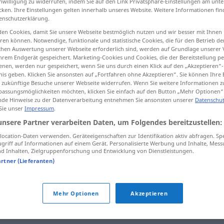
inwilligung zu widerrufen, indem Sie auf den Link Privatsphäre-Einstellungen am unt
cken. Ihre Einstellungen gelten innerhalb unseres Website. Weitere Informationen fin
enschutzerklärung.
en Cookies, damit Sie unsere Webseite bestmöglich nutzen und wir besser mit Ihnen
en können. Notwendige, funktionale und statistische Cookies, die für den Betrieb d
tippen)
ischen Auswertung unserer Webseite erforderlich sind, werden auf Grundlage unserer
hrem Endgerät gespeichert. Marketing-Cookies und Cookies, die der Bereitstellung per
nen, werden nur gespeichert, wenn Sie uns durch einen Klick auf den „Akzeptieren“-
nis geben. Klicken Sie ansonsten auf „Fortfahren ohne Akzeptieren“. Sie können Ihre 
ür zukünftige Besuche unserer Webseite widerrufen. Wenn Sie weitere Informationen 
assungsmöglichkeiten möchten, klicken Sie einfach auf den Button „Mehr Optionen“
de Hinweise zu der Datenverarbeitung entnehmen Sie ansonsten unserer
Datenschut
 Sie unser
Impressum
.
Niveau
unsere Partner verarbeiten Daten, um Folgendes bereitzustellen:
ocation-Daten verwenden. Geräteeigenschaften zur Identifikation aktiv abfragen. Sp
Niveau
a.
FIG
griff auf Informationen auf einem Gerät. Personalisierte Werbung und Inhalte, Mes
 Inhalten, Zielgruppenforschung und Entwicklung von Dienstleistungen.
artner (Lieferanten)
Niveau
haben
Mehr Optionen
Akzeptieren
das ist unter meinem Niveau