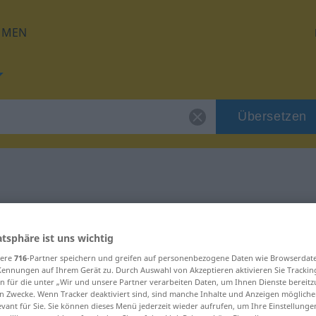
HMEN
Übersetzen
 für "Niveau"
atsphäre ist uns wichtig
sere
716
-Partner speichern und greifen auf personenbezogene Daten wie Browserdat
Kennungen auf Ihrem Gerät zu. Durch Auswahl von Akzeptieren aktivieren Sie Trackin
n für die unter „Wir und unsere Partner verarbeiten Daten, um Ihnen Dienste bereitz
h
n Zwecke. Wenn Tracker deaktiviert sind, sind manche Inhalte und Anzeigen mögliche
evant für Sie. Sie können dieses Menü jederzeit wieder aufrufen, um Ihre Einstellung