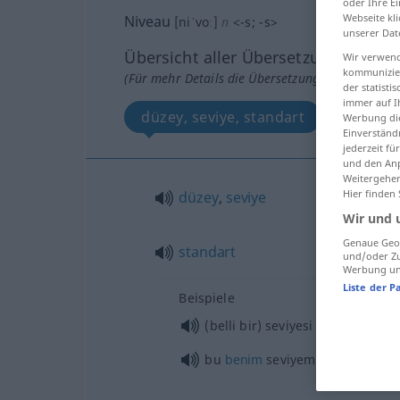
oder Ihre E
Webseite kli
Niveau
[niˈvoː]
n
<
-s
;
-s
>
unserer Dat
Übersicht aller Übersetzungen
Wir verwend
kommunizier
(Für mehr Details die Übersetzung anklicken/an
der statist
immer auf I
düzey, seviye, standart
Werbung die
Einverständ
jederzeit f
und den Anp
Weitergehen
Hier finden
düzey
,
seviye
Wir und 
Genaue Geol
standart
und/oder Zu
Werbung und
Liste der P
Beispiele
(belli bir) seviyesi olmak/var
bu
benim
seviyemin altında