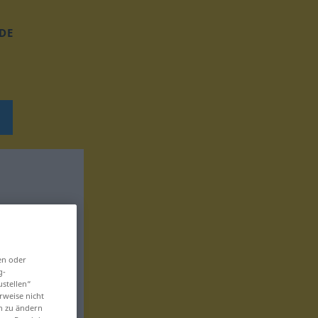
DE
en oder
g-
ustellen“
rweise nicht
en zu ändern