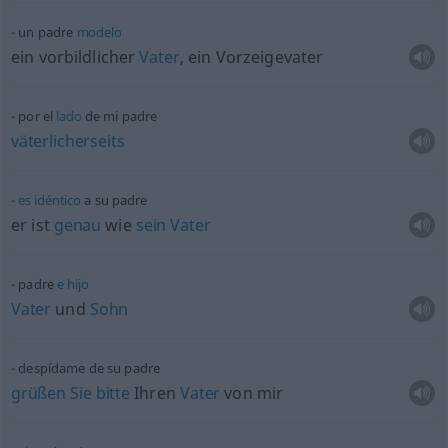
un padre
modelo
ein vorbildlicher
Vater
, ein Vorzeigevater
por el
lado
de mi padre
väterlicherseits
es
idéntico
a su padre
er ist
genau
wie
sein
Vater
padre
e
hijo
Vater
und
Sohn
despídame de su padre
grüßen
Sie
bitte
Ihren
Vater
von mir