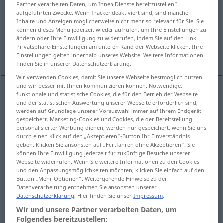
Partner verarbeiten Daten, um Ihnen Dienste bereitzustellen“
aufgeführten Zwecke. Wenn Tracker deaktiviert sind, sind manche
Übersicht aller Übersetzungen
Inhalte und Anzeigen möglicherweise nicht mehr so relevant für Sie. Sie
(Für mehr Details die Übersetzung anklicken/antippen)
können dieses Menü jederzeit wieder aufrufen, um Ihre Einstellungen zu
ändern oder Ihre Einwilligung zu widerrufen, indem Sie auf den Link
Privatsphäre-Einstellungen am unteren Rand der Webseite klicken. Ihre
Vater
Pater
Weitere Beispiele...
Einstellungen gelten innerhalb unseres Website. Weitere Informationen
finden Sie in unserer Datenschutzerklärung.
Wir verwenden Cookies, damit Sie unsere Webseite bestmöglich nutzen
und wir besser mit Ihnen kommunizieren können. Notwendige,
funktionale und statistische Cookies, die für den Betrieb der Webseite
Vater
m
padre
und der statistischen Auswertung unserer Webseite erforderlich sind,
werden auf Grundlage unserer Vorauswahl immer auf Ihrem Endgerät
gespeichert. Marketing-Cookies und Cookies, die der Bereitstellung
personalisierter Werbung dienen, werden nur gespeichert, wenn Sie uns
durch einen Klick auf den „Akzeptieren“-Button Ihr Einverständnis
geben. Klicken Sie ansonsten auf „Fortfahren ohne Akzeptieren“. Sie
Pater
m
padre
können Ihre Einwilligung jederzeit für zukünftige Besuche unserer
REL
Webseite widerrufen. Wenn Sie weitere Informationen zu den Cookies
und den Anpassungsmöglichkeiten möchten, klicken Sie einfach auf den
Button „Mehr Optionen“. Weitergehende Hinweise zu der
Datenverarbeitung entnehmen Sie ansonsten unserer
Beispiele
Datenschutzerklärung
. Hier finden Sie unser
Impressum
.
Wir und unsere Partner verarbeiten Daten, um
pl
los padres
Folgendes bereitzustellen: