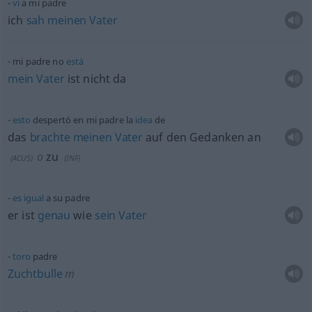
vi
a mi padre
ich
sah
meinen
Vater
mi padre no
está
mein
Vater
ist nicht da
esto
despertó en mi padre la
idea
de
das
brachte
meinen
Vater
auf den Gedanken an
o
zu
(
ACUS
)
(
INF
)
es
igual
a su padre
er ist
genau
wie
sein
Vater
toro
padre
Zuchtbulle
m