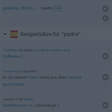
gewaltig
,
Mords…
padre
FAM
Beispielsätze für "padre"
o
huérfano
de padre y
madre
huérfano
total
Vollwaise
f
es
clavado
a su padre
er ist seinem
Vater
(wie) aus dem
Gesicht
geschnitten
m
padre
de
familia
Familienvater
m
,
-oberhaupt
n