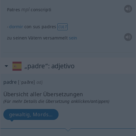
mpl
Patres
conscripti
dormir
con sus padres
CULT
zu seinen Vätern versammelt
sein
„padre“
: adjetivo
padre
[ˈpaðre]
adj
Übersicht aller Übersetzungen
(Für mehr Details die Übersetzung anklicken/antippen)
gewaltig, Mords…