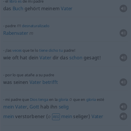
el
libro
es
de mi padre
das
Buch
gehört meinem
Vater
m
padre
desnaturalizado
Rabenvater
m
¡las
veces
que te lo
tiene
dicho
tu
padre!
wie
oft
hat dein
Vater
dir das
schon
gesagt!
por lo que atañe a su padre
was seinen
Vater
betrifft
o
mi padre que
Dios
tenga
en la
gloria
que en
gloria
esté
mein
Vater
,
Gott
hab ihn
selig
mein
verstorbener (
o
mein
seliger)
Vater
REG