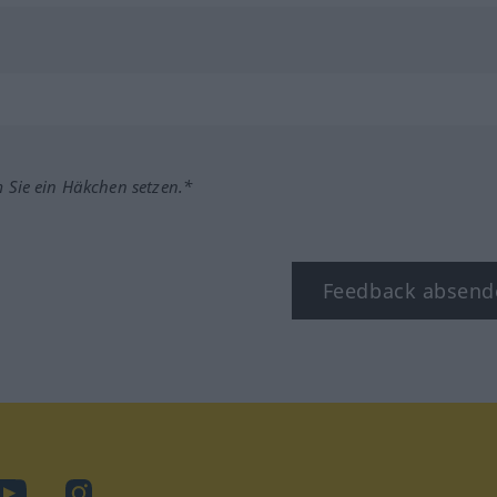
m Sie ein Häkchen setzen.*
Feedback absend
ook
YouTube
Instagram