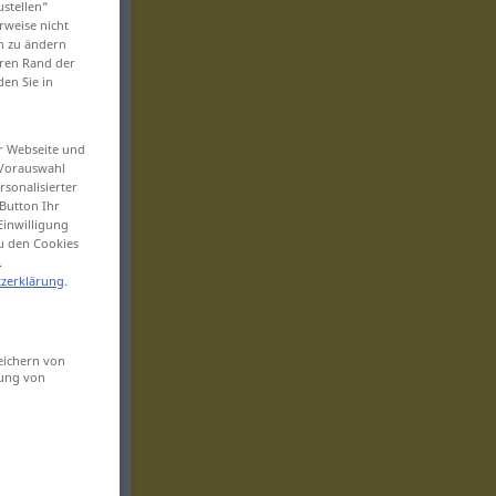
ustellen“
rweise nicht
en zu ändern
eren Rand der
den Sie in
er Webseite und
 Vorauswahl
sonalisierter
Button Ihr
Einwilligung
zu den Cookies
.
zerklärung
.
eichern von
sung von