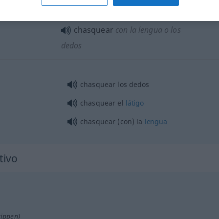
chasquear
con la lengua o los
dedos
chasquear los dedos
chasquear el
látigo
chasquear (con) la
lengua
tivo
tippen)