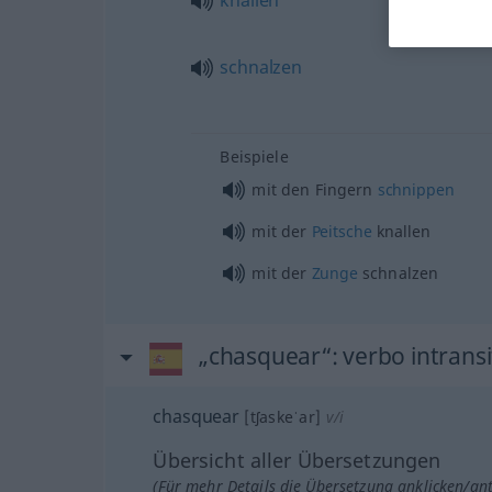
schnalzen
Beispiele
mit den Fingern
schnippen
mit der
Peitsche
knallen
mit der
Zunge
schnalzen
„chasquear“
: verbo intransi
chasquear
[tʃaskeˈar]
v/i
Übersicht aller Übersetzungen
(Für mehr Details die Übersetzung anklicken/an