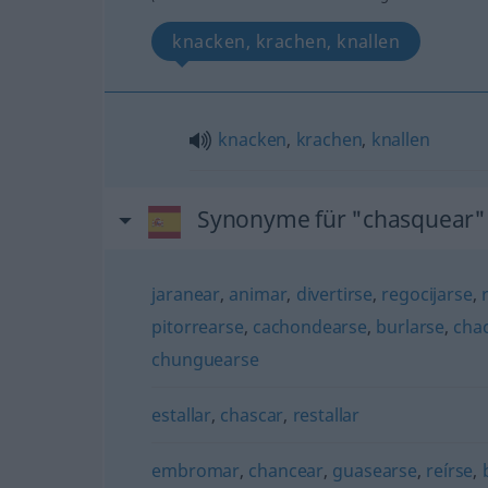
knacken, krachen, knallen
knacken
,
krachen
,
knallen
Synonyme für "chasquear"
jaranear
,
animar
,
divertirse
,
regocijarse
,
pitorrearse
,
cachondearse
,
burlarse
,
cha
chunguearse
estallar
,
chascar
,
restallar
embromar
,
chancear
,
guasearse
,
reírse
,