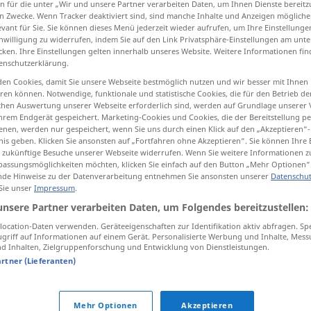
n für die unter „Wir und unsere Partner verarbeiten Daten, um Ihnen Dienste bereitz
n Zwecke. Wenn Tracker deaktiviert sind, sind manche Inhalte und Anzeigen mögliche
evant für Sie. Sie können dieses Menü jederzeit wieder aufrufen, um Ihre Einstellung
inwilligung zu widerrufen, indem Sie auf den Link Privatsphäre-Einstellungen am unt
cken. Ihre Einstellungen gelten innerhalb unseres Website. Weitere Informationen fin
tippen)
enschutzerklärung.
en Cookies, damit Sie unsere Webseite bestmöglich nutzen und wir besser mit Ihnen
ren
knallen, schnalzen
en können. Notwendige, funktionale und statistische Cookies, die für den Betrieb d
ischen Auswertung unserer Webseite erforderlich sind, werden auf Grundlage unserer
hrem Endgerät gespeichert. Marketing-Cookies und Cookies, die der Bereitstellung per
nen, werden nur gespeichert, wenn Sie uns durch einen Klick auf den „Akzeptieren“-
nis geben. Klicken Sie ansonsten auf „Fortfahren ohne Akzeptieren“. Sie können Ihre 
führen
chasquear
(≈ tomar el pelo)
ür zukünftige Besuche unserer Webseite widerrufen. Wenn Sie weitere Informationen 
assungsmöglichkeiten möchten, klicken Sie einfach auf den Button „Mehr Optionen“
de Hinweise zu der Datenverarbeitung entnehmen Sie ansonsten unserer
Datenschut
 Sie unser
Impressum
.
unsere Partner verarbeiten Daten, um Folgendes bereitzustellen:
, jemanden
chasquear a
alguien
cometer una
en
travesura
ocation-Daten verwenden. Geräteeigenschaften zur Identifikation aktiv abfragen. Sp
FAM
griff auf Informationen auf einem Gerät. Personalisierte Werbung und Inhalte, Mes
 Inhalten, Zielgruppenforschung und Entwicklung von Dienstleistungen.
chasquear a
alguien
faltar lo
artner (Lieferanten)
prometido
Mehr Optionen
Akzeptieren
chasquear
con el látigo