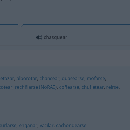
chasquear
retozar
,
alborotar
,
chancear
,
guasearse
,
mofarse
,
cotear
,
rechiflarse (NoRAE)
,
coñearse
,
chufletear
,
reírse
,
burlarse
,
engañar
,
vacilar
,
cachondearse