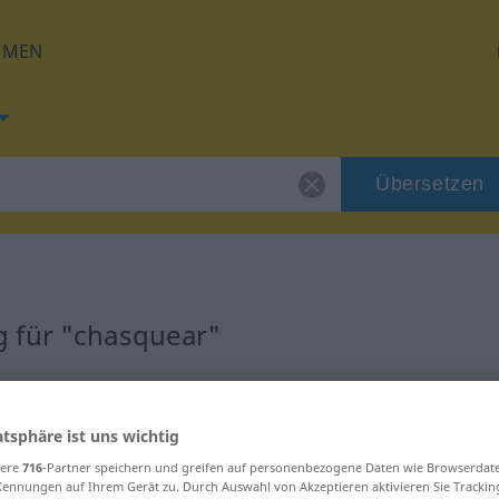
HMEN
Übersetzen
 für "chasquear"
ung
atsphäre ist uns wichtig
vo
sere
716
-Partner speichern und greifen auf personenbezogene Daten wie Browserdat
Kennungen auf Ihrem Gerät zu. Durch Auswahl von Akzeptieren aktivieren Sie Trackin