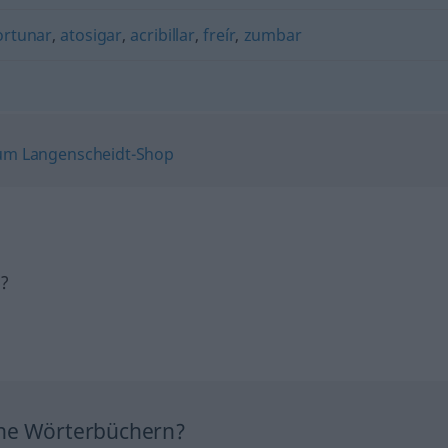
ortunar
,
atosigar
,
acribillar
,
freír
,
zumbar
h?
ine Wörterbüchern?