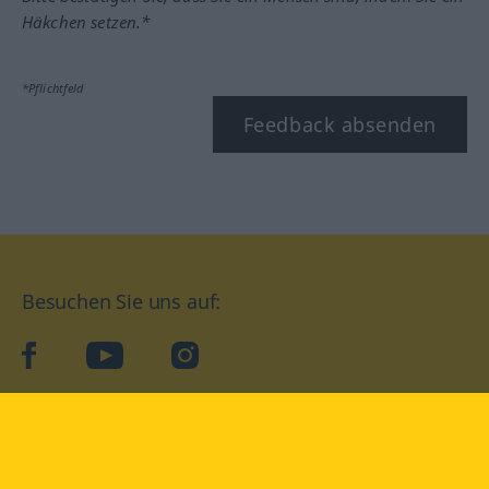
Häkchen setzen.*
*Pflichtfeld
Feedback absenden
Besuchen Sie uns auf:
facebook
YouTube
Instagram
Langenscheidt