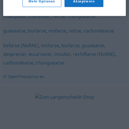
Mehr Optionen
Akzeptieren
burlarse
,
chacotear
,
rechiflarse (NoRAE)
,
coñearse
,
chasquear
,
chufletear
,
reírse
,
chunguearse
guasearse
,
burlarse
,
mofarse
,
reírse
,
cachondearse
befarse (NoRAE)
,
mofarse
,
burlarse
,
guasearse
,
despreciar
,
escarnecer
,
insultar
,
rechiflarse (NoRAE)
,
cachondearse
,
chunguearse
© OpenThesaurus-es