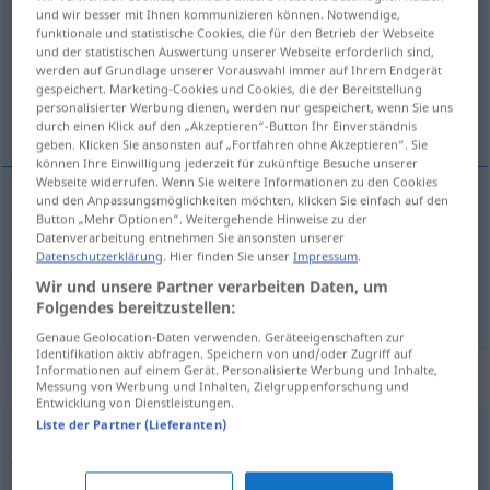
und wir besser mit Ihnen kommunizieren können. Notwendige,
funktionale und statistische Cookies, die für den Betrieb der Webseite
Übersicht aller Übersetzungen
und der statistischen Auswertung unserer Webseite erforderlich sind,
(Für mehr Details die Übersetzung anklicken/antippen)
werden auf Grundlage unserer Vorauswahl immer auf Ihrem Endgerät
gespeichert. Marketing-Cookies und Cookies, die der Bereitstellung
personalisierter Werbung dienen, werden nur gespeichert, wenn Sie uns
sich lustig machen, spotten
durch einen Klick auf den „Akzeptieren“-Button Ihr Einverständnis
geben. Klicken Sie ansonsten auf „Fortfahren ohne Akzeptieren“. Sie
können Ihre Einwilligung jederzeit für zukünftige Besuche unserer
Webseite widerrufen. Wenn Sie weitere Informationen zu den Cookies
und den Anpassungsmöglichkeiten möchten, klicken Sie einfach auf den
Button „Mehr Optionen“. Weitergehende Hinweise zu der
sich
lustig
machen
,
spotten
(
über
)
ACUS
Datenverarbeitung entnehmen Sie ansonsten unserer
Datenschutzerklärung
. Hier finden Sie unser
Impressum
.
pitorrearse
de
Wir und unsere Partner verarbeiten Daten, um
Folgendes bereitzustellen:
Genaue Geolocation-Daten verwenden. Geräteeigenschaften zur
Identifikation aktiv abfragen. Speichern von und/oder Zugriff auf
Informationen auf einem Gerät. Personalisierte Werbung und Inhalte,
Synonyme für "pitorrearse"
Messung von Werbung und Inhalten, Zielgruppenforschung und
Entwicklung von Dienstleistungen.
Liste der Partner (Lieferanten)
jaranear
,
animar
,
divertirse
,
regocijarse
,
retozar
,
alborotar
,
chancear
,
guasearse
,
mofarse
,
cachondearse
,