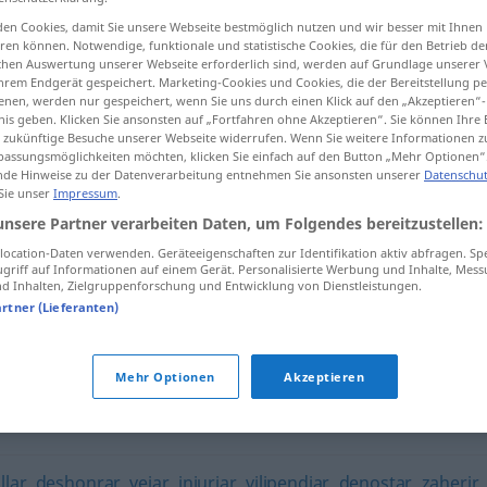
en Cookies, damit Sie unsere Webseite bestmöglich nutzen und wir besser mit Ihnen
en können. Notwendige, funktionale und statistische Cookies, die für den Betrieb d
ischen Auswertung unserer Webseite erforderlich sind, werden auf Grundlage unserer
hrem Endgerät gespeichert. Marketing-Cookies und Cookies, die der Bereitstellung per
tippen)
nen, werden nur gespeichert, wenn Sie uns durch einen Klick auf den „Akzeptieren“-
nis geben. Klicken Sie ansonsten auf „Fortfahren ohne Akzeptieren“. Sie können Ihre 
ür zukünftige Besuche unserer Webseite widerrufen. Wenn Sie weitere Informationen 
assungsmöglichkeiten möchten, klicken Sie einfach auf den Button „Mehr Optionen“
de Hinweise zu der Datenverarbeitung entnehmen Sie ansonsten unserer
Datenschut
 Sie unser
Impressum
.
unsere Partner verarbeiten Daten, um Folgendes bereitzustellen:
escarnecer
ocation-Daten verwenden. Geräteeigenschaften zur Identifikation aktiv abfragen. Sp
griff auf Informationen auf einem Gerät. Personalisierte Werbung und Inhalte, Mes
 Inhalten, Zielgruppenforschung und Entwicklung von Dienstleistungen.
artner (Lieferanten)
"
Mehr Optionen
Akzeptieren
earse
,
despreciar
,
insultar
,
pitorrearse
,
rechiflarse (NoRAE)
,
llar
,
deshonrar
,
vejar
,
injuriar
,
vilipendiar
,
denostar
,
zaherir