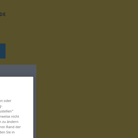
DE
en oder
g-
ustellen“
rweise nicht
en zu ändern
eren Rand der
den Sie in