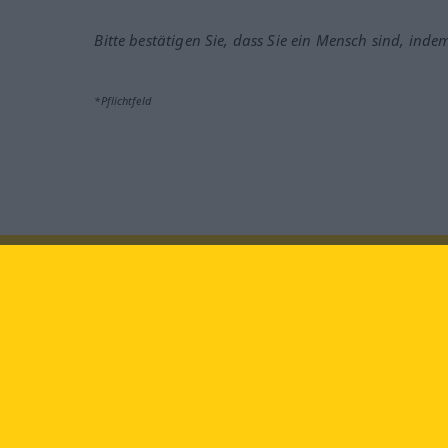
Bitte bestätigen Sie, dass Sie ein Mensch sind, inde
*Pflichtfeld
Besuchen Sie uns auf:
faceb