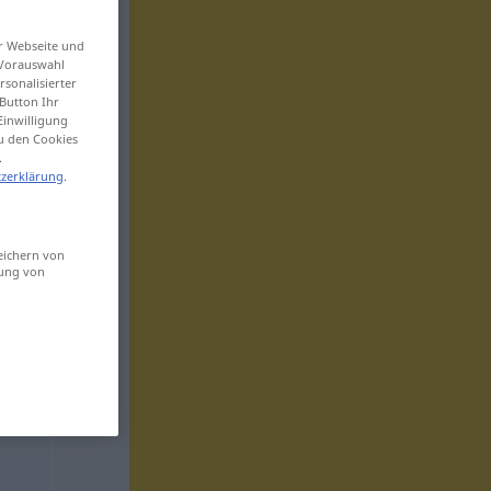
er Webseite und
 Vorauswahl
sonalisierter
Button Ihr
Einwilligung
zu den Cookies
.
zerklärung
.
eichern von
sung von