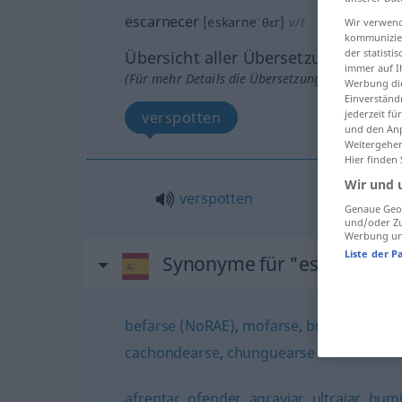
escarnecer
[eskarneˈθɛr]
v/t
Wir verwend
kommunizier
der statist
Übersicht aller Übersetzungen
immer auf I
(Für mehr Details die Übersetzung anklicken/an
Werbung die
Einverständ
jederzeit f
verspotten
und den Anp
Weitergehen
Hier finden
Wir und 
verspotten
Genaue Geol
und/oder Zu
Werbung und
Liste der P
Synonyme für "escarnecer
befarse (NoRAE)
,
mofarse
,
burlarse
,
guas
cachondearse
,
chunguearse
afrentar
,
ofender
,
agraviar
,
ultrajar
,
humi