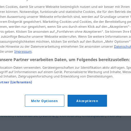
en Cookies, damit Sie unsere Webseite bestmöglich nutzen und wir besser mit Ihnen
en können. Notwendige, funktionale und statistische Cookies, die für den Betrieb d
ischen Auswertung unserer Webseite erforderlich sind, werden auf Grundlage unserer
hrem Endgerät gespeichert. Marketing-Cookies und Cookies, die der Bereitstellung per
tippen)
nen, werden nur gespeichert, wenn Sie uns durch einen Klick auf den „Akzeptieren“-
nis geben. Klicken Sie ansonsten auf „Fortfahren ohne Akzeptieren“. Sie können Ihre 
ür zukünftige Besuche unserer Webseite widerrufen. Wenn Sie weitere Informationen 
assungsmöglichkeiten möchten, klicken Sie einfach auf den Button „Mehr Optionen“
de Hinweise zu der Datenverarbeitung entnehmen Sie ansonsten unserer
Datenschut
 Sie unser
Impressum
.
unsere Partner verarbeiten Daten, um Folgendes bereitzustellen:
chufletear
ocation-Daten verwenden. Geräteeigenschaften zur Identifikation aktiv abfragen. Sp
griff auf Informationen auf einem Gerät. Personalisierte Werbung und Inhalte, Mes
 Inhalten, Zielgruppenforschung und Entwicklung von Dienstleistungen.
artner (Lieferanten)
Mehr Optionen
Akzeptieren
retozar
,
alborotar
,
chancear
,
guasearse
,
mofarse
,
cotear
,
rechiflarse (NoRAE)
,
coñearse
,
chasquear
,
reírse
,