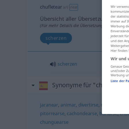
chufletear
Wir verwend
v/i
FAM
kommunizier
der statist
Übersicht aller Übersetzungen
immer auf I
(Für mehr Details die Übersetzung anklicken/an
Werbung die
Einverständ
jederzeit f
scherzen
und den Anp
Weitergehen
Hier finden
Wir und 
scherzen
Genaue Geol
und/oder Zu
Werbung und
Liste der P
Synonyme für "chufletear"
jaranear
,
animar
,
divertirse
,
regocijarse
,
pitorrearse
,
cachondearse
,
burlarse
,
cha
chunguearse