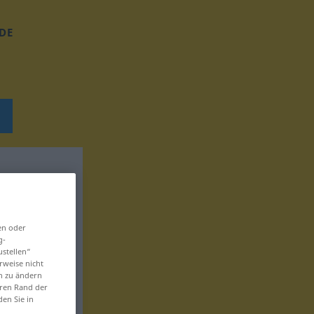
DE
en oder
g-
ustellen“
rweise nicht
en zu ändern
eren Rand der
den Sie in