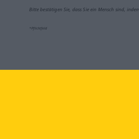
Bitte bestätigen Sie, dass Sie ein Mensch sind, inde
*Pflichtfeld
Besuchen Sie uns auf:
faceb
Langenscheidt