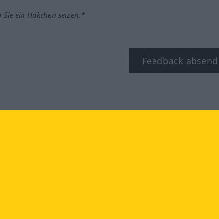
m Sie ein Häkchen setzen.*
Feedback absend
ook
YouTube
Instagram