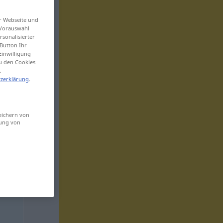
er Webseite und
 Vorauswahl
sonalisierter
Button Ihr
Einwilligung
zu den Cookies
.
zerklärung
.
eichern von
sung von