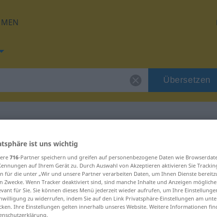
HMEN
Übersetzen
 für "chufletear"
atsphäre ist uns wichtig
sere
716
-Partner speichern und greifen auf personenbezogene Daten wie Browserdat
Kennungen auf Ihrem Gerät zu. Durch Auswahl von Akzeptieren aktivieren Sie Trackin
ung
n für die unter „Wir und unsere Partner verarbeiten Daten, um Ihnen Dienste bereitz
n Zwecke. Wenn Tracker deaktiviert sind, sind manche Inhalte und Anzeigen mögliche
evant für Sie. Sie können dieses Menü jederzeit wieder aufrufen, um Ihre Einstellung
inwilligung zu widerrufen, indem Sie auf den Link Privatsphäre-Einstellungen am unt
tivo
cken. Ihre Einstellungen gelten innerhalb unseres Website. Weitere Informationen fin
enschutzerklärung.