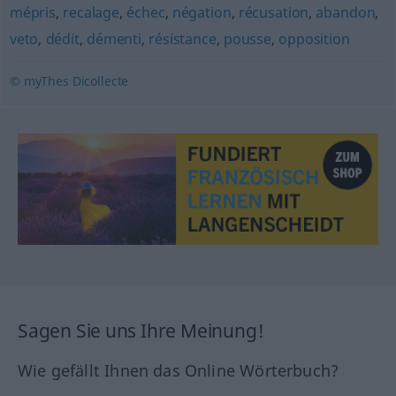
mépris
,
recalage
,
échec
,
négation
,
récusation
,
abandon
,
veto
,
dédit
,
démenti
,
résistance
,
pousse
,
opposition
© myThes Dicollecte
Sagen Sie uns Ihre Meinung!
Wie gefällt Ihnen das Online Wörterbuch?