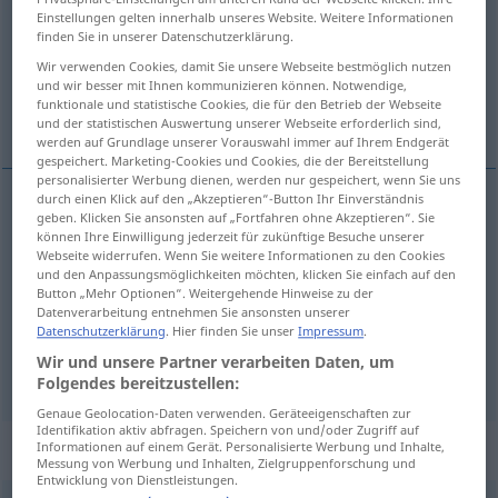
Einstellungen gelten innerhalb unseres Website. Weitere Informationen
finden Sie in unserer Datenschutzerklärung.
Übersicht aller Übersetzungen
(Für mehr Details die Übersetzung anklicken/antippen)
Wir verwenden Cookies, damit Sie unsere Webseite bestmöglich nutzen
und wir besser mit Ihnen kommunizieren können. Notwendige,
funktionale und statistische Cookies, die für den Betrieb der Webseite
Ablehnung, Weigerung, Verweigerung
und der statistischen Auswertung unserer Webseite erforderlich sind,
werden auf Grundlage unserer Vorauswahl immer auf Ihrem Endgerät
gespeichert. Marketing-Cookies und Cookies, die der Bereitstellung
personalisierter Werbung dienen, werden nur gespeichert, wenn Sie uns
durch einen Klick auf den „Akzeptieren“-Button Ihr Einverständnis
geben. Klicken Sie ansonsten auf „Fortfahren ohne Akzeptieren“. Sie
Ablehnung
f
refus
können Ihre Einwilligung jederzeit für zukünftige Besuche unserer
Webseite widerrufen. Wenn Sie weitere Informationen zu den Cookies
und den Anpassungsmöglichkeiten möchten, klicken Sie einfach auf den
Weigerung
f
refus
Button „Mehr Optionen“. Weitergehende Hinweise zu der
Datenverarbeitung entnehmen Sie ansonsten unserer
Datenschutzerklärung
. Hier finden Sie unser
Impressum
.
a.
Verweigerung
f
refus
d’une autorisation, etc
Wir und unsere Partner verarbeiten Daten, um
Folgendes bereitzustellen:
Genaue Geolocation-Daten verwenden. Geräteeigenschaften zur
Identifikation aktiv abfragen. Speichern von und/oder Zugriff auf
Beispielsätze für "refus"
Informationen auf einem Gerät. Personalisierte Werbung und Inhalte,
Messung von Werbung und Inhalten, Zielgruppenforschung und
Entwicklung von Dienstleistungen.