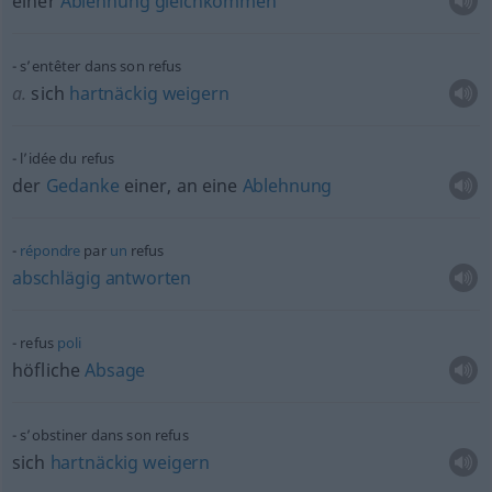
einer
Ablehnung
gleichkommen
s’entêter dans son refus
a.
sich
hartnäckig
weigern
l’idée du refus
der
Gedanke
einer, an eine
Ablehnung
répondre
par
un
refus
abschlägig
antworten
refus
poli
höfliche
Absage
s’obstiner dans son refus
sich
hartnäckig
weigern