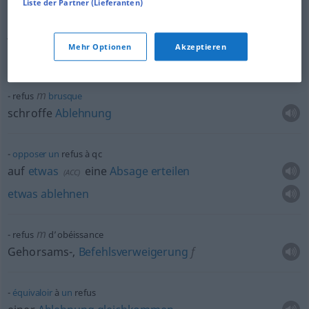
Liste der Partner (Lieferanten)
opposer
un
refus
clair
et
net
à
qn
jemandem eine klare, eindeutige
Absage
erteilen
Mehr Optionen
Akzeptieren
(es)
rundweg
,
schlankweg
ablehnen
m
refus
brusque
schroffe
Ablehnung
opposer
un
refus à
qc
auf
etwas
eine
Absage
erteilen
(
ACC
)
etwas
ablehnen
m
refus
d’obéissance
Gehorsams-,
Befehlsverweigerung
f
équivaloir
à
un
refus