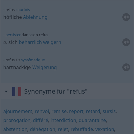
refus
courtois
höfliche
Ablehnung
persister
dans son refus
a.
sich
beharrlich
weigern
m
refus
systématique
hartnäckige
Weigerung
Synonyme für "refus"
ajournement
,
renvoi
,
remise
,
report
,
retard
,
sursis
,
prorogation
,
différé
,
interdiction
,
quarantaine
,
abstention
,
dénégation
,
rejet
,
rebuffade
,
vexation
,