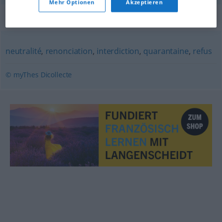
Mehr Optionen
Akzeptieren
Synonyme für "abstention"
neutralité
,
renonciation
,
interdiction
,
quarantaine
,
refus
© myThes Dicollecte