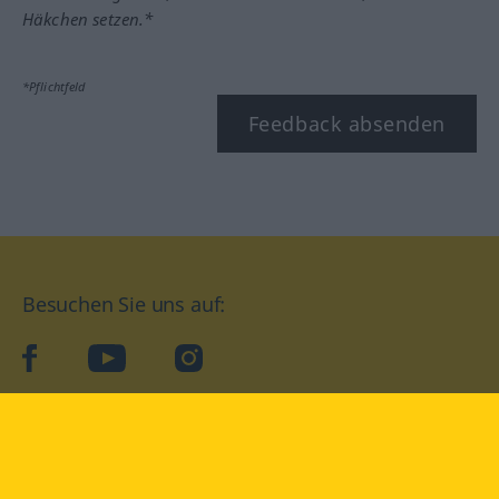
Häkchen setzen.*
*Pflichtfeld
Feedback absenden
Besuchen Sie uns auf:
facebook
YouTube
Instagram
Langenscheidt