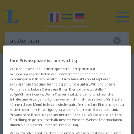
Ihre Privatsphäre ist uns wichtig
Französisch-Deutsch Wörterbuch
abstention
Wir und unsere
716
-Partner speichern und greifen auf
Französisch-Deutsch Übersetzung
personenbezogene Daten wie Browserdaten oder eindeutige
Kennungen auf Ihrem Gerät zu. Durch Auswahl von Akzeptieren
für "abstention"
aktivieren Sie Tracking-Technologien für die unter „Wir und unsere
Partner verarbeiten Daten, um Ihnen Dienste bereitzustellen“
aufgeführten Zwecke. Wenn Tracker deaktiviert sind, sind manche
"abstention" Deutsch Übersetzung
Inhalte und Anzeigen möglicherweise nicht mehr so relevant für Sie. Sie
können dieses Menü jederzeit wieder aufrufen, um Ihre Einstellungen zu
ändern oder Ihre Einwilligung zu widerrufen, indem Sie auf den Link
Privatsphäre-Einstellungen am unteren Rand der Webseite klicken. Ihre
„abstention“
: féminin
Einstellungen gelten innerhalb unseres Website. Weitere Informationen
finden Sie in unserer Datenschutzerklärung.
abstention
Wir verwenden Cookies, damit Sie unsere Webseite bestmöglich nutzen
[apstɑ̃sjõ]
f