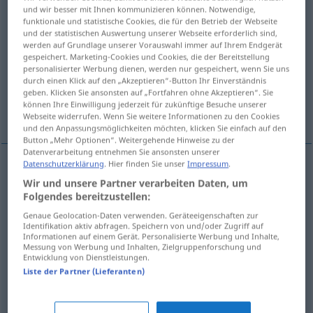
und wir besser mit Ihnen kommunizieren können. Notwendige,
funktionale und statistische Cookies, die für den Betrieb der Webseite
Übersicht aller Übersetzungen
und der statistischen Auswertung unserer Webseite erforderlich sind,
(Für mehr Details die Übersetzung anklicken/antippen)
werden auf Grundlage unserer Vorauswahl immer auf Ihrem Endgerät
gespeichert. Marketing-Cookies und Cookies, die der Bereitstellung
personalisierter Werbung dienen, werden nur gespeichert, wenn Sie uns
Stimmenthaltung
durch einen Klick auf den „Akzeptieren“-Button Ihr Einverständnis
geben. Klicken Sie ansonsten auf „Fortfahren ohne Akzeptieren“. Sie
können Ihre Einwilligung jederzeit für zukünftige Besuche unserer
Enthaltung, Untätigkeit
Webseite widerrufen. Wenn Sie weitere Informationen zu den Cookies
und den Anpassungsmöglichkeiten möchten, klicken Sie einfach auf den
Button „Mehr Optionen“. Weitergehende Hinweise zu der
Datenverarbeitung entnehmen Sie ansonsten unserer
Datenschutzerklärung
. Hier finden Sie unser
Impressum
.
(Stimm)Enthaltung
f
abstention
Wir und unsere Partner verarbeiten Daten, um
Folgendes bereitzustellen:
Genaue Geolocation-Daten verwenden. Geräteeigenschaften zur
Identifikation aktiv abfragen. Speichern von und/oder Zugriff auf
Informationen auf einem Gerät. Personalisierte Werbung und Inhalte,
Messung von Werbung und Inhalten, Zielgruppenforschung und
Enthaltung
f
abstention
Entwicklung von Dienstleistungen.
Liste der Partner (Lieferanten)
a.
Untätigkeit
f
abstention
ADMIN