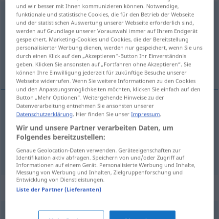
und wir besser mit Ihnen kommunizieren können. Notwendige,
prorogation
[pʀɔʀɔgasjõ]
f
funktionale und statistische Cookies, die für den Betrieb der Webseite
und der statistischen Auswertung unserer Webseite erforderlich sind,
werden auf Grundlage unserer Vorauswahl immer auf Ihrem Endgerät
Übersicht aller Übersetzungen
gespeichert. Marketing-Cookies und Cookies, die der Bereitstellung
(Für mehr Details die Übersetzung anklicken/antippen)
personalisierter Werbung dienen, werden nur gespeichert, wenn Sie uns
durch einen Klick auf den „Akzeptieren“-Button Ihr Einverständnis
geben. Klicken Sie ansonsten auf „Fortfahren ohne Akzeptieren“. Sie
Verlängerung
Vertagung
können Ihre Einwilligung jederzeit für zukünftige Besuche unserer
Webseite widerrufen. Wenn Sie weitere Informationen zu den Cookies
und den Anpassungsmöglichkeiten möchten, klicken Sie einfach auf den
Button „Mehr Optionen“. Weitergehende Hinweise zu der
Datenverarbeitung entnehmen Sie ansonsten unserer
Datenschutzerklärung
. Hier finden Sie unser
Impressum
.
Verlängerung
f
prorogation
d’un contrat
Wir und unsere Partner verarbeiten Daten, um
Folgendes bereitzustellen:
Genaue Geolocation-Daten verwenden. Geräteeigenschaften zur
Vertagung
f
prorogation
d’une assemblée
POL
Identifikation aktiv abfragen. Speichern von und/oder Zugriff auf
Informationen auf einem Gerät. Personalisierte Werbung und Inhalte,
Messung von Werbung und Inhalten, Zielgruppenforschung und
Entwicklung von Dienstleistungen.
Synonyme für "prorogation"
Liste der Partner (Lieferanten)