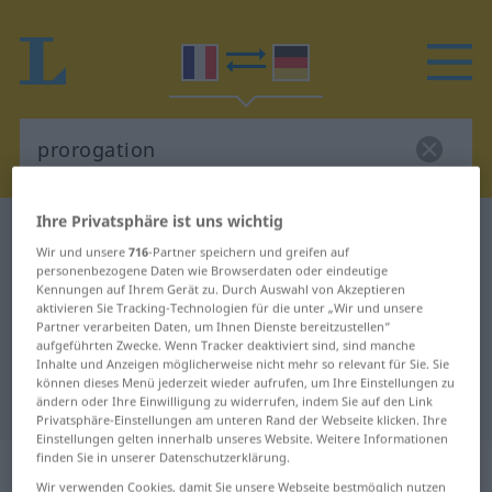
Ihre Privatsphäre ist uns wichtig
Französisch-Deutsch Wörterbuch
prorogation
Wir und unsere
716
-Partner speichern und greifen auf
Französisch-Deutsch Übersetzung
personenbezogene Daten wie Browserdaten oder eindeutige
Kennungen auf Ihrem Gerät zu. Durch Auswahl von Akzeptieren
für "prorogation"
aktivieren Sie Tracking-Technologien für die unter „Wir und unsere
Partner verarbeiten Daten, um Ihnen Dienste bereitzustellen“
aufgeführten Zwecke. Wenn Tracker deaktiviert sind, sind manche
"prorogation" Deutsch
Inhalte und Anzeigen möglicherweise nicht mehr so relevant für Sie. Sie
können dieses Menü jederzeit wieder aufrufen, um Ihre Einstellungen zu
Übersetzung
ändern oder Ihre Einwilligung zu widerrufen, indem Sie auf den Link
Privatsphäre-Einstellungen am unteren Rand der Webseite klicken. Ihre
Einstellungen gelten innerhalb unseres Website. Weitere Informationen
finden Sie in unserer Datenschutzerklärung.
„prorogation“
: féminin
Wir verwenden Cookies, damit Sie unsere Webseite bestmöglich nutzen