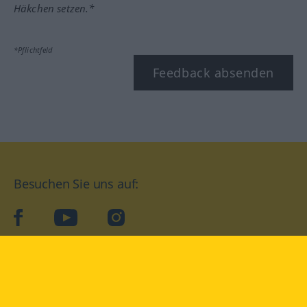
Häkchen setzen.*
*Pflichtfeld
Feedback absenden
Besuchen Sie uns auf:
facebook
YouTube
Instagram
Langenscheidt