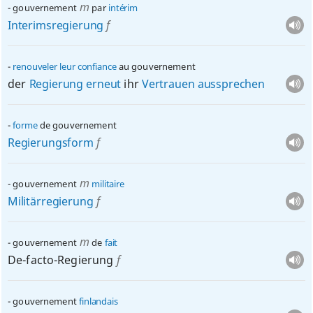
m
gouvernement
par
intérim
Interimsregierung
f
renouveler
leur
confiance
au gouvernement
der
Regierung
erneut
ihr
Vertrauen
aussprechen
forme
de gouvernement
Regierungsform
f
m
gouvernement
militaire
Militärregierung
f
m
gouvernement
de
fait
De-facto-Regierung
f
gouvernement
finlandais