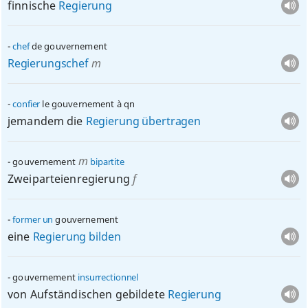
finnische
Regierung
chef
de gouvernement
Regierungschef
m
confier
le gouvernement à
qn
jemandem die
Regierung
übertragen
m
gouvernement
bipartite
Zweiparteienregierung
f
former
un
gouvernement
eine
Regierung
bilden
gouvernement
insurrectionnel
von Aufständischen gebildete
Regierung