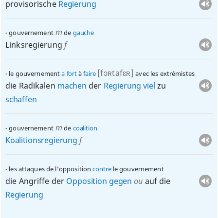
provisorische
Regierung
m
gouvernement
de
gauche
Linksregierung
f
[fɔʀtafɛʀ]
le gouvernement
a
fort
à
faire
avec les extrémistes
die Radikalen
machen
der
Regierung
viel
zu
schaffen
m
gouvernement
de
coalition
Koalitionsregierung
f
les attaques de l’opposition
contre
le gouvernement
die Angriffe der
Opposition
gegen
ou
auf die
Regierung