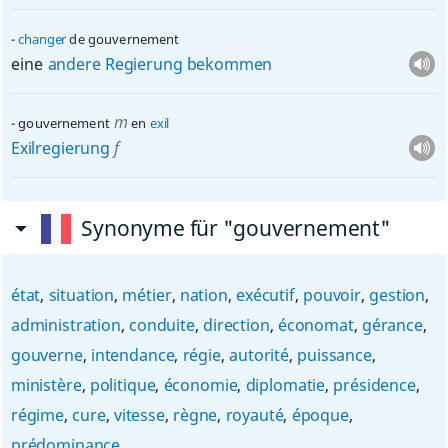
changer
de gouvernement
eine
andere
Regierung
bekommen
m
gouvernement
en
exil
Exilregierung
f
Synonyme für "gouvernement"
état
,
situation
,
métier
,
nation
,
exécutif
,
pouvoir
,
gestion
,
administration
,
conduite
,
direction
,
économat
,
gérance
,
gouverne
,
intendance
,
régie
,
autorité
,
puissance
,
ministère
,
politique
,
économie
,
diplomatie
,
présidence
,
régime
,
cure
,
vitesse
,
règne
,
royauté
,
époque
,
prédominance