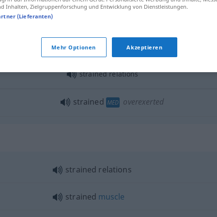
 Inhalten, Zielgruppenforschung und Entwicklung von Dienstleistungen.
strained
tense
artner (Lieferanten)
Mehr Optionen
Akzeptieren
to
look
strained
strained relations
strained
overexerted
MED
strained relations
strained
muscle