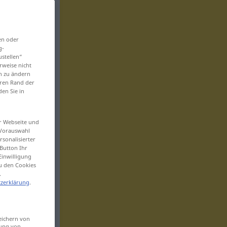
en oder
g-
ustellen“
rweise nicht
en zu ändern
eren Rand der
den Sie in
er Webseite und
 Vorauswahl
sonalisierter
Button Ihr
Einwilligung
zu den Cookies
.
zerklärung
.
eichern von
sung von