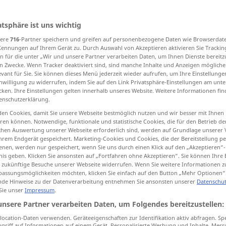
atsphäre ist uns wichtig
sere
716
-Partner speichern und greifen auf personenbezogene Daten wie Browserdat
tippen)
Kennungen auf Ihrem Gerät zu. Durch Auswahl von Akzeptieren aktivieren Sie Trackin
n für die unter „Wir und unsere Partner verarbeiten Daten, um Ihnen Dienste bereitz
, unnatürlich
angespannt
n Zwecke. Wenn Tracker deaktiviert sind, sind manche Inhalte und Anzeigen mögliche
evant für Sie. Sie können dieses Menü jederzeit wieder aufrufen, um Ihre Einstellung
inwilligung zu widerrufen, indem Sie auf den Link Privatsphäre-Einstellungen am unt
cken. Ihre Einstellungen gelten innerhalb unseres Website. Weitere Informationen fin
enschutzerklärung.
en Cookies, damit Sie unsere Webseite bestmöglich nutzen und wir besser mit Ihnen
en können. Notwendige, funktionale und statistische Cookies, die für den Betrieb d
ischen Auswertung unserer Webseite erforderlich sind, werden auf Grundlage unserer
elt
,
strained
artificial, forced
hrem Endgerät gespeichert. Marketing-Cookies und Cookies, die der Bereitstellung per
nen, werden nur gespeichert, wenn Sie uns durch einen Klick auf den „Akzeptieren“-
nis geben. Klicken Sie ansonsten auf „Fortfahren ohne Akzeptieren“. Sie können Ihre 
ür zukünftige Besuche unserer Webseite widerrufen. Wenn Sie weitere Informationen 
assungsmöglichkeiten möchten, klicken Sie einfach auf den Button „Mehr Optionen“
de Hinweise zu der Datenverarbeitung entnehmen Sie ansonsten unserer
Datenschut
 Sie unser
Impressum
.
strained
cordiality
unsere Partner verarbeiten Daten, um Folgendes bereitzustellen:
a strained
laugh
ocation-Daten verwenden. Geräteeigenschaften zur Identifikation aktiv abfragen. Sp
griff auf Informationen auf einem Gerät. Personalisierte Werbung und Inhalte, Mes