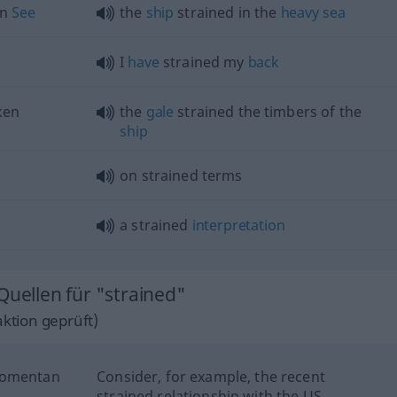
en
See
the
ship
strained in the
heavy
sea
I
have
strained my
back
ken
the
gale
strained the timbers of the
ship
on strained terms
a strained
interpretation
Quellen für "strained"
ktion geprüft)
 momentan
Consider, for example, the recent
.
strained relationship with the US.