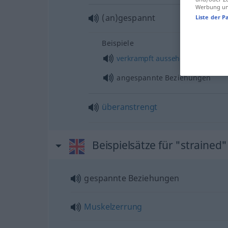
Werbung und
(an)gespannt
Liste der P
Beispiele
verkrampft
aussehen
angespannte Beziehungen
überanstrengt
Beispielsätze für "strained"
gespannte Beziehungen
Muskelzerrung