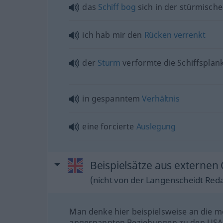
das
Schiff
bog
sich in der stürmisch
ich hab mir den
Rücken
verrenkt
der
Sturm
verformte die Schiffsplan
in gespanntem
Verhältnis
eine forcierte
Auslegung
Beispielsätze aus externen 
(nicht von der Langenscheidt Reda
Man denke hier beispielsweise an die
angespannten Beziehungen zu den USA