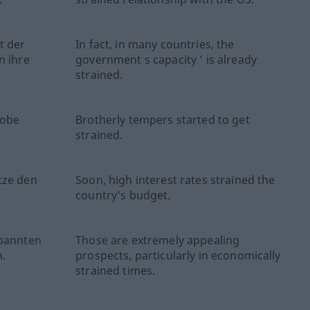
t der
In fact, in many countries, the
n ihre
government s capacity ’ is already
strained.
robe
Brotherly tempers started to get
strained.
tze den
Soon, high interest rates strained the
country's budget.
spannten
Those are extremely appealing
.
prospects, particularly in economically
strained times.