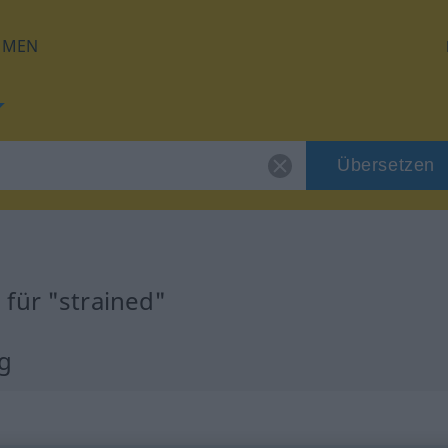
HMEN
Übersetzen
für "strained"
ng