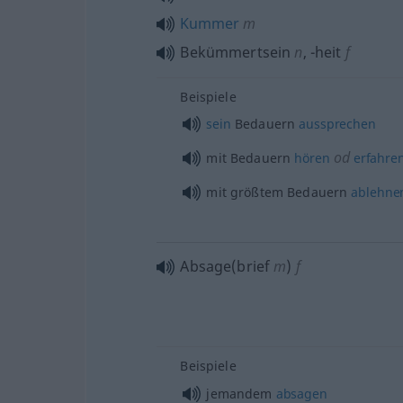
Kummer
m
Bekümmertsein
n
,
-heit
f
Beispiele
sein
Bedauern
aussprechen
od
mit Bedauern
hören
erfahre
mit größtem Bedauern
ablehne
Absage(brief
m
)
f
Beispiele
jemandem
absagen