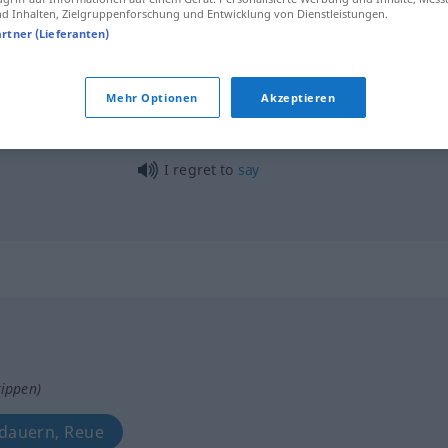
 Inhalten, Zielgruppenforschung und Entwicklung von Dienstleistungen.
artner (Lieferanten)
regret
sth
unfortunate
Mehr Optionen
Akzeptieren
it is to be regretted
n
I regret to
say
tippen)
dauern, Reue