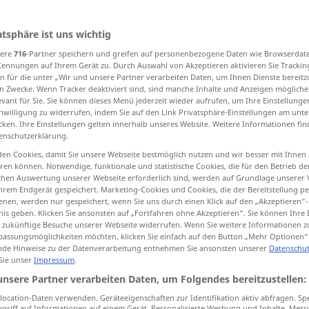
atsphäre ist uns wichtig
sere
716
-Partner speichern und greifen auf personenbezogene Daten wie Browserdat
tippen)
Kennungen auf Ihrem Gerät zu. Durch Auswahl von Akzeptieren aktivieren Sie Trackin
n für die unter „Wir und unsere Partner verarbeiten Daten, um Ihnen Dienste bereitz
n denken an
bedauern, bereuen
n Zwecke. Wenn Tracker deaktiviert sind, sind manche Inhalte und Anzeigen mögliche
evant für Sie. Sie können dieses Menü jederzeit wieder aufrufen, um Ihre Einstellung
inwilligung zu widerrufen, indem Sie auf den Link Privatsphäre-Einstellungen am unt
cken. Ihre Einstellungen gelten innerhalb unseres Website. Weitere Informationen fin
enschutzerklärung.
en Cookies, damit Sie unsere Webseite bestmöglich nutzen und wir besser mit Ihnen
en können. Notwendige, funktionale und statistische Cookies, die für den Betrieb d
ischen Auswertung unserer Webseite erforderlich sind, werden auf Grundlage unserer
ern
denken
regret
what is lost or past, dead
hrem Endgerät gespeichert. Marketing-Cookies und Cookies, die der Bereitstellung per
nen, werden nur gespeichert, wenn Sie uns durch einen Klick auf den „Akzeptieren“-
person
nis geben. Klicken Sie ansonsten auf „Fortfahren ohne Akzeptieren“. Sie können Ihre 
ür zukünftige Besuche unserer Webseite widerrufen. Wenn Sie weitere Informationen 
assungsmöglichkeiten möchten, klicken Sie einfach auf den Button „Mehr Optionen“
de Hinweise zu der Datenverarbeitung entnehmen Sie ansonsten unserer
Datenschut
 Sie unser
Impressum
.
rauern
to regret
one’s
vanished years
unsere Partner verarbeiten Daten, um Folgendes bereitzustellen:
ocation-Daten verwenden. Geräteeigenschaften zur Identifikation aktiv abfragen. Sp
regret
mistake
etc
griff auf Informationen auf einem Gerät. Personalisierte Werbung und Inhalte, Mes