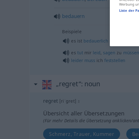
Werbung und
Liste der P
bedauern
Beispiele
es ist
bedauerlich
es
tut
mir
leid
,
sagen
zu
müsse
leider
muss
ich
feststellen
„regret“
: noun
regret
[riˈgret]
s
Übersicht aller Übersetzungen
(Für mehr Details die Übersetzung anklicken/an
Schmerz, Trauer, Kummer
Be