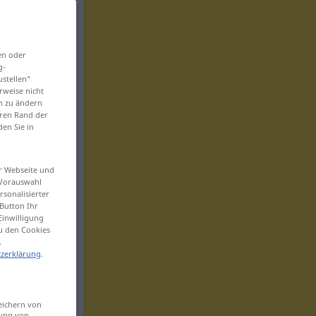
en oder
g-
ustellen“
rweise nicht
en zu ändern
eren Rand der
den Sie in
er Webseite und
 Vorauswahl
sonalisierter
Button Ihr
Einwilligung
zu den Cookies
.
zerklärung
.
eichern von
sung von