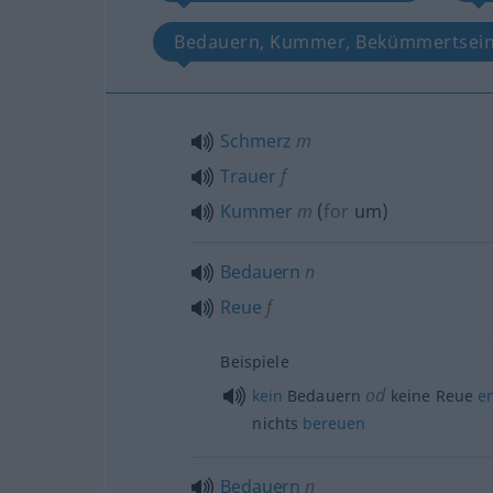
Bedauern, Kummer, Bekümmertsei
Schmerz
m
Trauer
f
Kummer
m
(
for
um
)
Bedauern
n
Reue
f
Beispiele
od
kein
Bedauern
keine Reue
e
nichts
bereuen
Bedauern
n