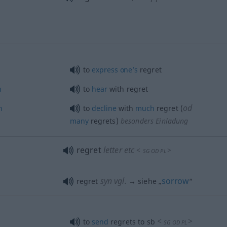
to
express
one’s
regret
n
to
hear
with regret
od
n
to
decline
with
much
regret (
many
regrets)
besonders
Einladung
regret
letter
etc
<
>
SG
OD
PL
syn vgl.
sorrow
regret
→ siehe „
“
<
>
to
send
regrets to
sb
SG
OD
PL