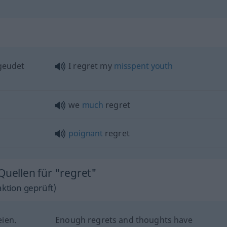
geudet
I regret my
misspent
youth
we
much
regret
poignant
regret
Quellen für "regret"
ktion geprüft)
ien.
Enough regrets and thoughts have