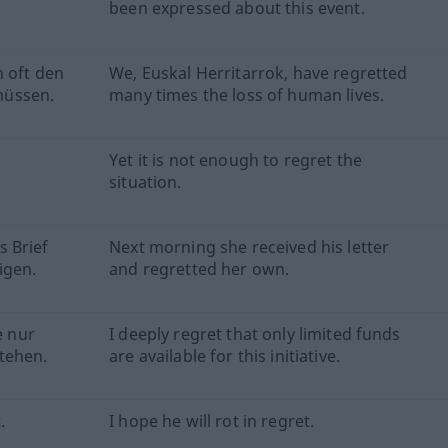
been expressed about this event.
n oft den
We, Euskal Herritarrok, have regretted
müssen.
many times the loss of human lives.
Yet it is not enough to regret the
situation.
 Brief
Next morning she received his letter
igen.
and regretted her own.
e nur
I deeply regret that only limited funds
tehen.
are available for this initiative.
.
I hope he will rot in regret.