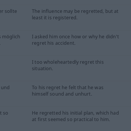
r sollte
The influence may be regretted, but at
least it is registered.
s möglich
I asked him once how or why he didn't
.
regret his accident.
I too wholeheartedly regret this
situation.
l und
To his regret he felt that he was
himself sound and unhurt.
t so
He regretted his initial plan, which had
at first seemed so practical to him.