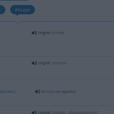
n
Absage
regret
sorrow
regret
remorse
mpfinden
,
to
have
no regret(s)
regret
sadness, disappointment