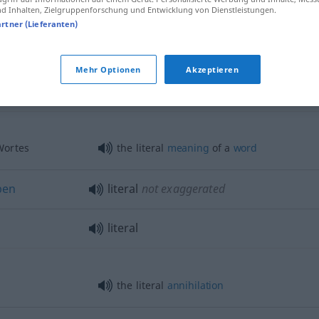
literal
translation
 Inhalten, Zielgruppenforschung und Entwicklung von Dienstleistungen.
artner (Lieferanten)
literal
matter-of-fact
Mehr Optionen
Akzeptieren
literal
Wortes
the literal
meaning
of a
word
ben
literal
not exaggerated
literal
the literal
annihilation