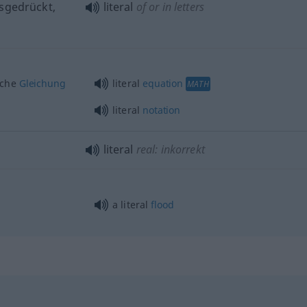
sgedrückt,
literal
of or in letters
sche
Gleichung
literal
equation
MATH
literal
notation
literal
real: inkorrekt
a literal
flood