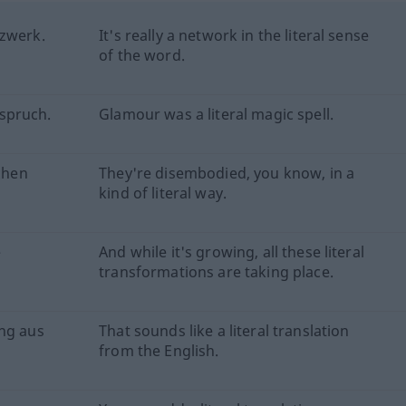
tzwerk.
It's really a network in the literal sense
of the word.
spruch.
Glamour was a literal magic spell.
ichen
They're disembodied, you know, in a
kind of literal way.
e
And while it's growing, all these literal
transformations are taking place.
ung aus
That sounds like a literal translation
from the English.