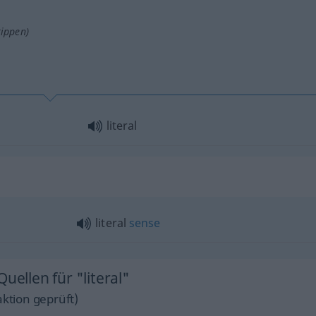
tippen)
literal
literal
sense
uellen für "literal"
ktion geprüft)