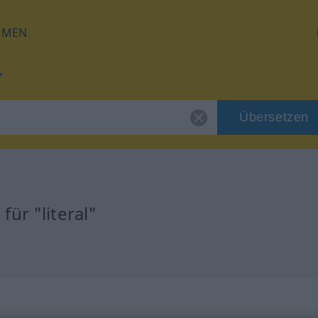
HMEN
Übersetzen
ür "literal"