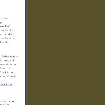
en oder
g-
ustellen“
rweise nicht
en zu ändern
eren Rand der
den Sie in
er Webseite und
 Vorauswahl
sonalisierter
Button Ihr
Einwilligung
zu den Cookies
.
zerklärung
.
eichern von
sung von