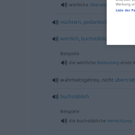
wörtliche
Übersetzung
Werbung und
Liste der P
nüchtern
,
pedantisch
,
prosaisch
wörtlich
,
buchstäblich
,
eigentlich
Beispiele
die wörtliche
Bedeutung
eines 
wahrheitsgetreu, nicht
übertrie
buchstäblich
Beispiele
die buchstäbliche
Vernichtung