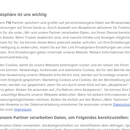
atsphäre ist uns wichtig
sere
716
-Partner speichern und greifen auf personenbezogene Daten wie Browserdat
tippen)
Kennungen auf Ihrem Gerät zu. Durch Auswahl von Akzeptieren aktivieren Sie Trackin
n für die unter „Wir und unsere Partner verarbeiten Daten, um Ihnen Dienste bereitz
n, pedantisch, prosaisch
n Zwecke. Wenn Tracker deaktiviert sind, sind manche Inhalte und Anzeigen mögliche
evant für Sie. Sie können dieses Menü jederzeit wieder aufrufen, um Ihre Einstellung
inwilligung zu widerrufen, indem Sie auf den Link Privatsphäre-Einstellungen am unt
cken. Ihre Einstellungen gelten innerhalb unseres Website. Weitere Informationen fin
wahrheitsgetreu, nicht übertrieben
enschutzerklärung.
en Cookies, damit Sie unsere Webseite bestmöglich nutzen und wir besser mit Ihnen
n Buchstaben ausgedrückt
wahr
en können. Notwendige, funktionale und statistische Cookies, die für den Betrieb d
ischen Auswertung unserer Webseite erforderlich sind, werden auf Grundlage unserer
hrem Endgerät gespeichert. Marketing-Cookies und Cookies, die der Bereitstellung per
nen, werden nur gespeichert, wenn Sie uns durch einen Klick auf den „Akzeptieren“-
nis geben. Klicken Sie ansonsten auf „Fortfahren ohne Akzeptieren“. Sie können Ihre 
ür zukünftige Besuche unserer Webseite widerrufen. Wenn Sie weitere Informationen 
assungsmöglichkeiten möchten, klicken Sie einfach auf den Button „Mehr Optionen“
de Hinweise zu der Datenverarbeitung entnehmen Sie ansonsten unserer
Datenschut
 Sie unser
Impressum
.
literal
unsere Partner verarbeiten Daten, um Folgendes bereitzustellen:
ocation-Daten verwenden. Geräteeigenschaften zur Identifikation aktiv abfragen. Sp
griff auf Informationen auf einem Gerät. Personalisierte Werbung und Inhalte, Mes