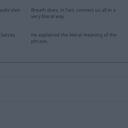
 wahrsten
Breath does, in fact, connect us all in a
very literal way.
 Satzes.
He explained the literal meaning of the
phrase.