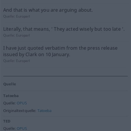
And that is what you are arguing about.
Quelle:
Europarl
Literally, that means, ‘ They acted wisely but too late ’.
Quelle:
Europarl
I have just quoted verbatim from the press release
issued by Clark on 10 January.
Quelle:
Europarl
Quelle
Tatoeba
Quelle:
OPUS
Originaltextquelle:
Tatoeba
TED
Quelle:
OPUS