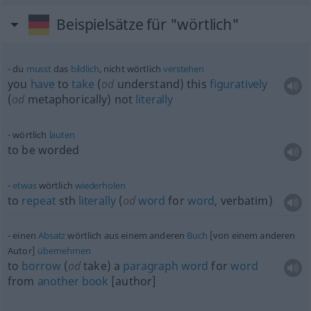
Beispielsätze für "wörtlich"
du
musst
das
bildlich
, nicht wörtlich
verstehen
you
have
to
take
(
od
understand) this
figuratively
(
od
metaphorically) not
literally
wörtlich
lauten
to be worded
etwas
wörtlich
wiederholen
to
repeat
sth
literally
(
od
word
for
word
, verbatim)
einen
Absatz
wörtlich aus einem anderen
Buch
[von einem anderen
Autor]
übernehmen
to
borrow
(
od
take) a
paragraph
word
for
word
from
another
book
[author]