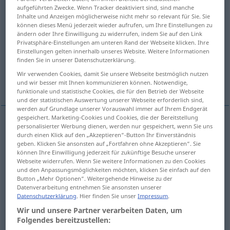
aufgeführten Zwecke. Wenn Tracker deaktiviert sind, sind manche
Inhalte und Anzeigen möglicherweise nicht mehr so relevant für Sie. Sie
Übersicht aller Übersetzungen
können dieses Menü jederzeit wieder aufrufen, um Ihre Einstellungen zu
(Für mehr Details die Übersetzung anklicken/antippen)
ändern oder Ihre Einwilligung zu widerrufen, indem Sie auf den Link
Privatsphäre-Einstellungen am unteren Rand der Webseite klicken. Ihre
Einstellungen gelten innerhalb unseres Website. Weitere Informationen
literal
literal, word-for-word, verbatim
finden Sie in unserer Datenschutzerklärung.
Wir verwenden Cookies, damit Sie unsere Webseite bestmöglich nutzen
verbal
Weitere Beispiele...
und wir besser mit Ihnen kommunizieren können. Notwendige,
funktionale und statistische Cookies, die für den Betrieb der Webseite
und der statistischen Auswertung unserer Webseite erforderlich sind,
werden auf Grundlage unserer Vorauswahl immer auf Ihrem Endgerät
gespeichert. Marketing-Cookies und Cookies, die der Bereitstellung
personalisierter Werbung dienen, werden nur gespeichert, wenn Sie uns
literal
wörtlich
Sinn, Bedeutung etc
durch einen Klick auf den „Akzeptieren“-Button Ihr Einverständnis
geben. Klicken Sie ansonsten auf „Fortfahren ohne Akzeptieren“. Sie
können Ihre Einwilligung jederzeit für zukünftige Besuche unserer
Webseite widerrufen. Wenn Sie weitere Informationen zu den Cookies
und den Anpassungsmöglichkeiten möchten, klicken Sie einfach auf den
Button „Mehr Optionen“. Weitergehende Hinweise zu der
literal
,
word-for-word
wörtlich
Zitat,
Datenverarbeitung entnehmen Sie ansonsten unserer
(
ATTR
)
Datenschutzerklärung
. Hier finden Sie unser
Impressum
.
Wiedergabe etc
Wir und unsere Partner verarbeiten Daten, um
Folgendes bereitzustellen:
verbatim
wörtlich
Zitat, Wiedergabe etc