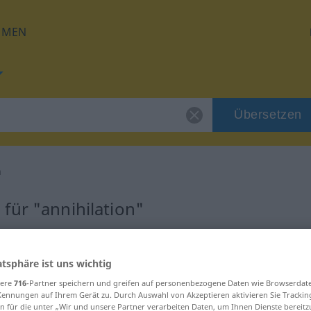
HMEN
Übersetzen
n
für "annihilation"
tzung
atsphäre ist uns wichtig
sere
716
-Partner speichern und greifen auf personenbezogene Daten wie Browserdat
Kennungen auf Ihrem Gerät zu. Durch Auswahl von Akzeptieren aktivieren Sie Trackin
n für die unter „Wir und unsere Partner verarbeiten Daten, um Ihnen Dienste bereitz