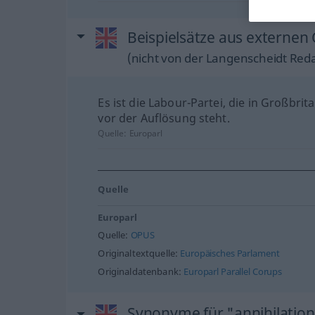
Beispielsätze aus externen 
(nicht von der Langenscheidt Reda
Es ist die Labour-Partei, die in Großbrit
vor der Auflösung steht.
Quelle:
Europarl
Quelle
Europarl
Quelle:
OPUS
Originaltextquelle:
Europäisches Parlament
Originaldatenbank:
Europarl Parallel Corups
Synonyme für "annihilatio