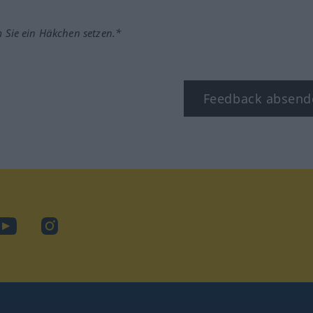
m Sie ein Häkchen setzen.*
Feedback absend
ook
YouTube
Instagram