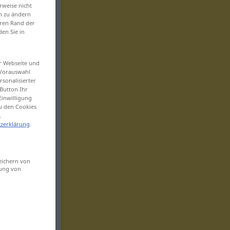
rweise nicht
en zu ändern
eren Rand der
den Sie in
er Webseite und
 Vorauswahl
sonalisierter
Button Ihr
Einwilligung
zu den Cookies
.
zerklärung
.
eichern von
sung von