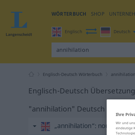
WÖRTERBUCH
SHOP
UNTERNE
Englisch
Deutsch
Englisch-Deutsch Wörterbuch
annihilatio
Englisch-Deutsch Übersetzung 
"annihilation" Deutsch Überse
Ihre Priv
Wir und un
„annihilation“
: noun
eindeutige 
Technologie