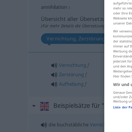
aufgeführte
annihilation
s
mehr so rel
oder Ihre E
Übersicht aller Übersetzungen
Webseite kli
unserer Dat
(Für mehr Details die Übersetzung anklicken/an
Wir verwend
kommunizier
Vernichtung, Zerstörung, Aufhebun
der statist
immer auf I
Werbung die
Einverständ
jederzeit f
Vernichtung
f
und den Anp
Weitergehen
Zerstörung
f
Hier finden
Aufhebung
f
Wir und 
Genaue Geol
und/oder Zu
Werbung und
Beispielsätze für "annihilat
Liste der P
die buchstäbliche
Vernichtung