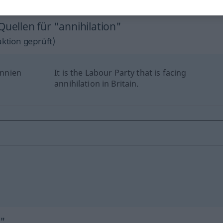
Quellen für "annihilation"
ktion geprüft)
annien
It is the Labour Party that is facing
annihilation in Britain.
n"