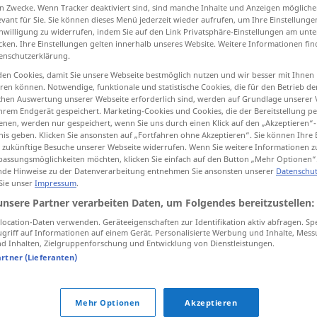
n Zwecke. Wenn Tracker deaktiviert sind, sind manche Inhalte und Anzeigen mögliche
evant für Sie. Sie können dieses Menü jederzeit wieder aufrufen, um Ihre Einstellung
inwilligung zu widerrufen, indem Sie auf den Link Privatsphäre-Einstellungen am unt
cken. Ihre Einstellungen gelten innerhalb unseres Website. Weitere Informationen fin
enschutzerklärung.
tippen)
en Cookies, damit Sie unsere Webseite bestmöglich nutzen und wir besser mit Ihnen
en können. Notwendige, funktionale und statistische Cookies, die für den Betrieb d
g
ischen Auswertung unserer Webseite erforderlich sind, werden auf Grundlage unserer
hrem Endgerät gespeichert. Marketing-Cookies und Cookies, die der Bereitstellung per
nen, werden nur gespeichert, wenn Sie uns durch einen Klick auf den „Akzeptieren“-
nis geben. Klicken Sie ansonsten auf „Fortfahren ohne Akzeptieren“. Sie können Ihre 
ür zukünftige Besuche unserer Webseite widerrufen. Wenn Sie weitere Informationen 
annihilation
assungsmöglichkeiten möchten, klicken Sie einfach auf den Button „Mehr Optionen“
de Hinweise zu der Datenverarbeitung entnehmen Sie ansonsten unserer
Datenschut
 Sie unser
Impressum
.
unsere Partner verarbeiten Daten, um Folgendes bereitzustellen:
ocation-Daten verwenden. Geräteeigenschaften zur Identifikation aktiv abfragen. Sp
griff auf Informationen auf einem Gerät. Personalisierte Werbung und Inhalte, Mes
 Inhalten, Zielgruppenforschung und Entwicklung von Dienstleistungen.
ion"
artner (Lieferanten)
the
literal
annihilation
Mehr Optionen
Akzeptieren