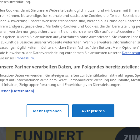
enschutzerklärung.
en Cookies, damit Sie unsere Webseite bestmöglich nutzen und wir besser mit Ihnen
en können. Notwendige, funktionale und statistische Cookies, die für den Betrieb d
ischen Auswertung unserer Webseite erforderlich sind, werden auf Grundlage unserer
hrem Endgerät gespeichert. Marketing-Cookies und Cookies, die der Bereitstellung per
tippen)
nen, werden nur gespeichert, wenn Sie uns durch einen Klick auf den „Akzeptieren“-
nis geben. Klicken Sie ansonsten auf „Fortfahren ohne Akzeptieren“. Sie können Ihre 
lass number
ür zukünftige Besuche unserer Webseite widerrufen. Wenn Sie weitere Informationen 
assungsmöglichkeiten möchten, klicken Sie einfach auf den Button „Mehr Optionen“
de Hinweise zu der Datenverarbeitung entnehmen Sie ansonsten unserer
Datenschut
 Sie unser
Impressum
.
unsere Partner verarbeiten Daten, um Folgendes bereitzustellen:
Buchstabenbezeichnung
MATH
ocation-Daten verwenden. Geräteeigenschaften zur Identifikation aktiv abfragen. Sp
griff auf Informationen auf einem Gerät. Personalisierte Werbung und Inhalte, Mes
 Inhalten, Zielgruppenforschung und Entwicklung von Dienstleistungen.
Buchstabenbezeichnung
artner (Lieferanten)
Signatur
BUCHDRUCK
Mehr Optionen
Akzeptieren