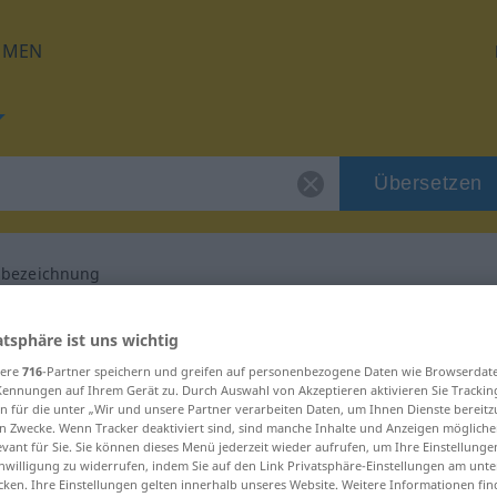
HMEN
Übersetzen
nbezeichnung
g für "Buchstabenbezeichnung"
atsphäre ist uns wichtig
sere
716
-Partner speichern und greifen auf personenbezogene Daten wie Browserdat
Kennungen auf Ihrem Gerät zu. Durch Auswahl von Akzeptieren aktivieren Sie Trackin
isch Übersetzung
n für die unter „Wir und unsere Partner verarbeiten Daten, um Ihnen Dienste bereitz
n Zwecke. Wenn Tracker deaktiviert sind, sind manche Inhalte und Anzeigen mögliche
evant für Sie. Sie können dieses Menü jederzeit wieder aufrufen, um Ihre Einstellung
: Femininum
inwilligung zu widerrufen, indem Sie auf den Link Privatsphäre-Einstellungen am unt
cken. Ihre Einstellungen gelten innerhalb unseres Website. Weitere Informationen fin