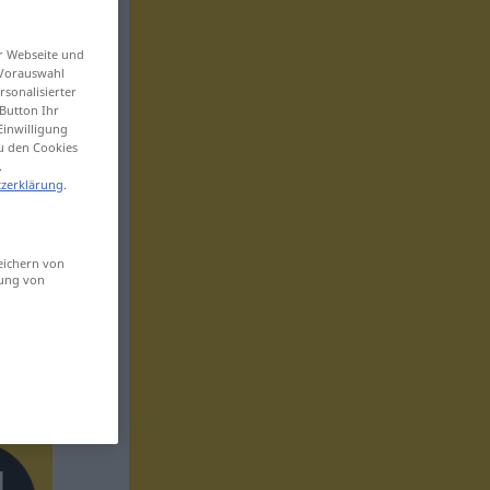
er Webseite und
 Vorauswahl
sonalisierter
Button Ihr
Einwilligung
zu den Cookies
.
zerklärung
.
eichern von
sung von