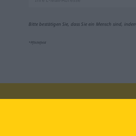
Bitte bestätigen Sie, dass Sie ein Mensch sind, inde
*Pflichtfeld
Besuchen Sie uns auf:
faceb