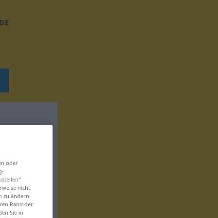
DE
en oder
g-
ustellen“
rweise nicht
en zu ändern
eren Rand der
den Sie in