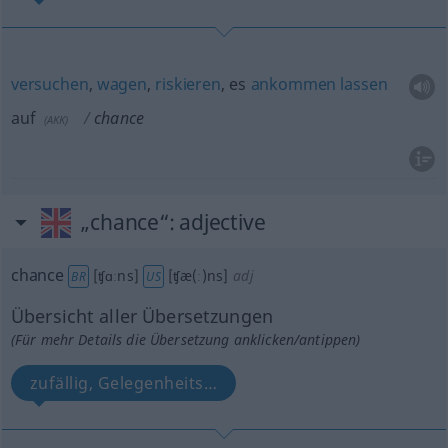
versuchen
,
wagen
,
riskieren
, es
ankommen
lassen
auf
chance
(
AKK
)
„chance“
: adjective
chance
[ʧɑːns]
[ʧæ(ː)ns]
adj
BR
US
Übersicht aller Übersetzungen
(Für mehr Details die Übersetzung anklicken/antippen)
zufällig, Gelegenheits…