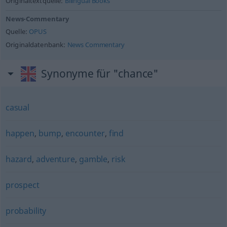
Originaltextquelle:
Bilingual Books
News-Commentary
Quelle:
OPUS
Originaldatenbank:
News Commentary
Synonyme für "chance"
casual
happen
,
bump
,
encounter
,
find
hazard
,
adventure
,
gamble
,
risk
prospect
probability