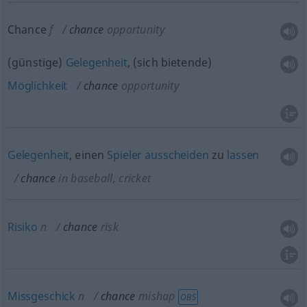
Chance
f
chance
opportunity
(günstige)
Gelegenheit
, (sich bietende)
Möglichkeit
chance
opportunity
Gelegenheit
, einen
Spieler
ausscheiden
zu
lassen
chance
in baseball, cricket
Risiko
n
chance
risk
Missgeschick
n
chance
mishap
OBS