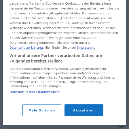
gespeichert. Marketing-Cookies und Cookies, die der Bereitstellung
personalisierter Werbung dienen, werden nur gespeichert, wenn Sie uns
durch einen Klick auf den „Akzeptieren“-Button Ihr Einverständnis
Zufall
m
chance
coincidence
geben. Klicken Sie ansonsten auf „Fortfahren ohne Akzeptieren“. Sie
können Ihre Einwilligung jederzeit für zukünftige Besuche unserer
Webseite widerrufen. Wenn Sie weitere Informationen zu den Cookies
game
chance → siehe „
“
und den Anpassungsmöglichkeiten möchten, klicken Sie einfach auf den
Button „Mehr Optionen“. Weitergehende Hinweise zu der
Datenverarbeitung entnehmen Sie ansonsten unserer
Datenschutzerklärung
. Hier finden Sie unser
Impressum
.
Wir und unsere Partner verarbeiten Daten, um
Schicksal
n
chance
fate
Folgendes bereitzustellen:
Genaue Geolocation-Daten verwenden. Geräteeigenschaften zur
Identifikation aktiv abfragen. Speichern von und/oder Zugriff auf
Informationen auf einem Gerät. Personalisierte Werbung und Inhalte,
Messung von Werbung und Inhalten, Zielgruppenforschung und
Entwicklung von Dienstleistungen.
Möglichkeit
f
chance
possibility, probability
Liste der Partner (Lieferanten)
Wahrscheinlichkeit
f
(des Eintritts eines Ereignisses)
Mehr Optionen
Akzeptieren
chance
possibility, probability