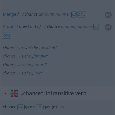
Menge
f
chance
amount, number
US
DIAL
Anzahl
f
meist
mit of
chance
amount, number
US
DIAL
syn
accident
chance
→ siehe „
“
fortune
chance → siehe „
“
hazard
chance → siehe „
“
luck
chance → siehe „
“
„chance“
: intransitive verb
chance
[ʧɑːns]
[ʧæ(ː)ns]
v/i
BR
US