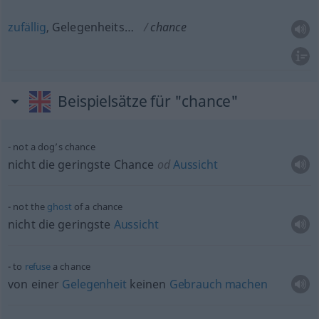
zufällig
, Gelegenheits…
chance
Beispielsätze für "chance"
not a dog’s chance
nicht die geringste Chance
od
Aussicht
not the
ghost
of a chance
nicht die geringste
Aussicht
to
refuse
a chance
von einer
Gelegenheit
keinen
Gebrauch
machen