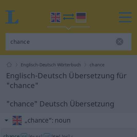
Englisch-Deutsch Wörterbuch
chance
Englisch-Deutsch Übersetzung für
"chance"
"chance" Deutsch Übersetzung
„chance“
: noun
chance
[ʧɑːns]
[ʧæ(ː)ns]
s
BR
US