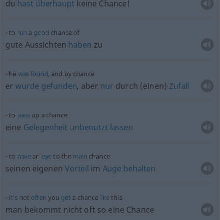
du
hast
überhaupt
keine Chance!
to
run
a
good
chance of
gute Aussichten
haben
zu
he
was
found
, and by chance
er
wurde
gefunden
, aber
nur
durch (einen)
Zufall
to
pass
up a chance
eine
Gelegenheit
unbenutzt
lassen
to
have
an
eye
to the
main
chance
seinen eigenen
Vorteil
im
Auge
behalten
it’s
not
often
you
get
a chance
like
this
man bekommt nicht
oft
so eine Chance