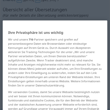
Übersicht aller Übersetzungen
(Für mehr Details die Übersetzung anklicken/antippen)
Zufall
Schicksal
Ihre Privatsphäre ist uns wichtig
Möglichkeit, Wahrscheinlichkeit
Wir und unsere
716
-Partner speichern und greifen auf
personenbezogene Daten wie Browserdaten oder eindeutige
Kennungen auf Ihrem Gerät zu. Durch Auswahl von Akzeptieren
Chance, günstige Gelegenheit, Möglichkeit
aktivieren Sie Tracking-Technologien für die unter „Wir und unsere
Partner verarbeiten Daten, um Ihnen Dienste bereitzustellen“
aufgeführten Zwecke. Wenn Tracker deaktiviert sind, sind manche
Inhalte und Anzeigen möglicherweise nicht mehr so relevant für Sie. Sie
Gelegenheit, einen Spieler ausscheiden zu
können dieses Menü jederzeit wieder aufrufen, um Ihre Einstellungen zu
lassen
ändern oder Ihre Einwilligung zu widerrufen, indem Sie auf den Link
Privatsphäre-Einstellungen am unteren Rand der Webseite klicken. Ihre
Einstellungen gelten innerhalb unseres Website. Weitere Informationen
Risiko
Missgeschick
finden Sie in unserer Datenschutzerklärung.
Wir verwenden Cookies, damit Sie unsere Webseite bestmöglich nutzen
und wir besser mit Ihnen kommunizieren können. Notwendige,
Menge, Anzahl
funktionale und statistische Cookies, die für den Betrieb der Webseite
und der statistischen Auswertung unserer Webseite erforderlich sind,
werden auf Grundlage unserer Vorauswahl immer auf Ihrem Endgerät