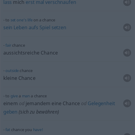
lass
mich
erst
mal
verschnaufen
to
set
one’s
life
on a chance
sein
Leben
aufs
Spiel
setzen
fair
chance
aussichtsreiche Chance
outside
chance
kleine Chance
to
give
a
man
a chance
einem
od
jemandem eine Chance
od
Gelegenheit
geben
(sich zu bewähren)
fat
chance you
have!