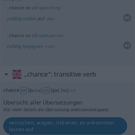
od
chance on
upon
thing
zufällig
stoßen
auf
(
AKK
)
od
chance on
upon
person
zufällig
begegnen
(
+DAT
)
„chance“
: transitive verb
chance
[ʧɑːns]
[ʧæ(ː)ns]
v/t
BR
US
Übersicht aller Übersetzungen
(Für mehr Details die Übersetzung anklicken/antippen)
versuchen, wagen, riskieren, es ankommen
lassen auf