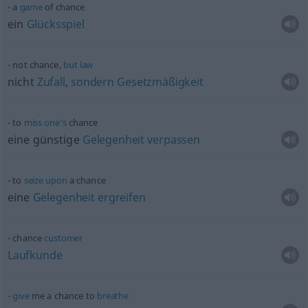
a
game
of chance
ein
Glücksspiel
not chance,
but
law
nicht
Zufall
,
sondern
Gesetzmäßigkeit
to
miss
one’s
chance
eine günstige
Gelegenheit
verpassen
to
seize
upon
a chance
eine
Gelegenheit
ergreifen
chance
customer
Laufkunde
give
me a chance to
breathe