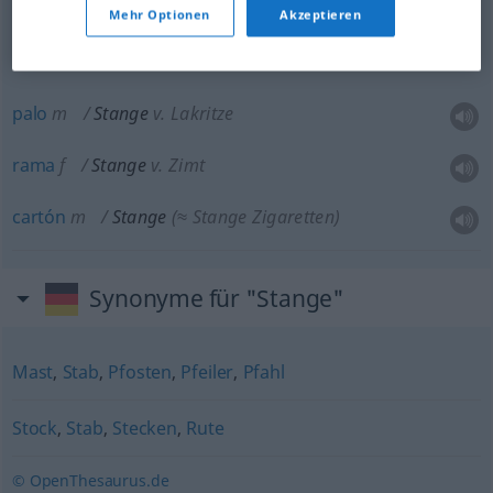
percha
f
Stange
(≈ Vogelstange)
Mehr Optionen
Akzeptieren
palo
m
Stange
v. Lakritze
rama
f
Stange
v. Zimt
cartón
m
Stange
(≈ Stange Zigaretten)
Synonyme für "Stange"
Mast
,
Stab
,
Pfosten
,
Pfeiler
,
Pfahl
Stock
,
Stab
,
Stecken
,
Rute
© OpenThesaurus.de