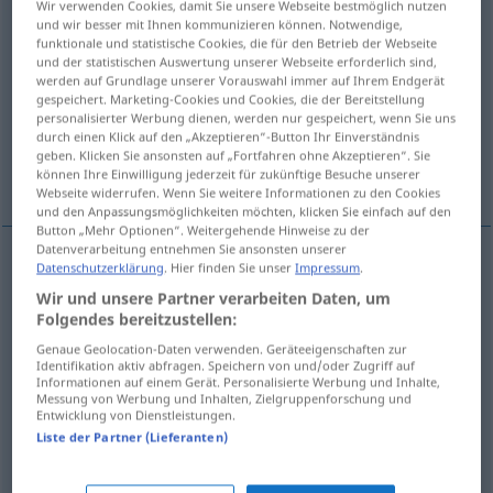
Wir verwenden Cookies, damit Sie unsere Webseite bestmöglich nutzen
und wir besser mit Ihnen kommunizieren können. Notwendige,
Übersicht aller Übersetzungen
funktionale und statistische Cookies, die für den Betrieb der Webseite
und der statistischen Auswertung unserer Webseite erforderlich sind,
(Für mehr Details die Übersetzung anklicken/antippen)
werden auf Grundlage unserer Vorauswahl immer auf Ihrem Endgerät
gespeichert. Marketing-Cookies und Cookies, die der Bereitstellung
palo, vara, barra, asta, percha
personalisierter Werbung dienen, werden nur gespeichert, wenn Sie uns
durch einen Klick auf den „Akzeptieren“-Button Ihr Einverständnis
geben. Klicken Sie ansonsten auf „Fortfahren ohne Akzeptieren“. Sie
palo, rama, cartón
können Ihre Einwilligung jederzeit für zukünftige Besuche unserer
Webseite widerrufen. Wenn Sie weitere Informationen zu den Cookies
und den Anpassungsmöglichkeiten möchten, klicken Sie einfach auf den
Button „Mehr Optionen“. Weitergehende Hinweise zu der
Datenverarbeitung entnehmen Sie ansonsten unserer
Datenschutzerklärung
. Hier finden Sie unser
Impressum
.
palo
m
Stange
(≈ Holzstange)
Wir und unsere Partner verarbeiten Daten, um
Folgendes bereitzustellen:
vara
f
Stange
(≈ Eisenstange)
Genaue Geolocation-Daten verwenden. Geräteeigenschaften zur
Identifikation aktiv abfragen. Speichern von und/oder Zugriff auf
Informationen auf einem Gerät. Personalisierte Werbung und Inhalte,
barra
f
Stange
(≈ Metallstange, Gardinenstange)
Messung von Werbung und Inhalten, Zielgruppenforschung und
Entwicklung von Dienstleistungen.
Liste der Partner (Lieferanten)
asta
f
Stange
(≈ Fahnenstange)