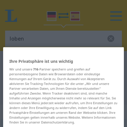
Deutsch-Spanisch Wörterbuch
loben
Ihre Privatsphäre ist uns wichtig
Deutsch-Spanisch Übersetzung für
Wir und unsere
716
-Partner speichern und greifen auf
personenbezogene Daten wie Browserdaten oder eindeutige
"loben"
Kennungen auf Ihrem Gerät zu. Durch Auswahl von Akzeptieren
aktivieren Sie Tracking-Technologien für die unter „Wir und unsere
Partner verarbeiten Daten, um Ihnen Dienste bereitzustellen“
aufgeführten Zwecke. Wenn Tracker deaktiviert sind, sind manche
"loben" Spanisch Übersetzung
Inhalte und Anzeigen möglicherweise nicht mehr so relevant für Sie. Sie
können dieses Menü jederzeit wieder aufrufen, um Ihre Einstellungen zu
ändern oder Ihre Einwilligung zu widerrufen, indem Sie auf den Link
„loben“
: transitives Verb
Privatsphäre-Einstellungen am unteren Rand der Webseite klicken. Ihre
Einstellungen gelten innerhalb unseres Website. Weitere Informationen
finden Sie in unserer Datenschutzerklärung.
loben
[ˈloːbən]
v/t