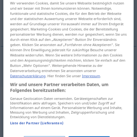
Wir verwenden Cookies, damit Sie unsere Webseite bestmöglich nutzen
und wir besser mit Ihnen kommunizieren können. Notwendige,
Übersicht aller Übersetzungen
funktionale und statistische Cookies, die für den Betrieb der Webseite
(Für mehr Details die Übersetzung anklicken/antippen)
und der statistischen Auswertung unserer Webseite erforderlich sind,
werden auf Grundlage unserer Vorauswahl immer auf Ihrem Endgerät
gespeichert. Marketing-Cookies und Cookies, die der Bereitstellung
alabar, elogiar
personalisierter Werbung dienen, werden nur gespeichert, wenn Sie uns
durch einen Klick auf den „Akzeptieren“-Button Ihr Einverständnis
geben. Klicken Sie ansonsten auf „Fortfahren ohne Akzeptieren“. Sie
können Ihre Einwilligung jederzeit für zukünftige Besuche unserer
Webseite widerrufen. Wenn Sie weitere Informationen zu den Cookies
und den Anpassungsmöglichkeiten möchten, klicken Sie einfach auf den
alabar
,
elogiar
(
por
a/c
)
loben
für
etwas
Button „Mehr Optionen“. Weitergehende Hinweise zu der
Datenverarbeitung entnehmen Sie ansonsten unserer
Datenschutzerklärung
. Hier finden Sie unser
Impressum
.
Wir und unsere Partner verarbeiten Daten, um
Folgendes bereitzustellen:
Beispielsätze für "loben"
Genaue Geolocation-Daten verwenden. Geräteeigenschaften zur
Identifikation aktiv abfragen. Speichern von und/oder Zugriff auf
Informationen auf einem Gerät. Personalisierte Werbung und Inhalte,
Messung von Werbung und Inhalten, Zielgruppenforschung und
j-n/etw in den höchsten Tönen loben
Entwicklung von Dienstleistungen.
poner
por las nubes a alg/a/c
Liste der Partner (Lieferanten)