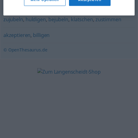
lobpreisen
,
benedeien
zujubeln
,
huldigen
,
bejubeln
,
klatschen
,
zustimmen
akzeptieren
,
billigen
© OpenThesaurus.de