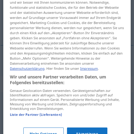
und wir besser mit Ihnen kommunizieren können. Notwendige,
funktionale und statistische Cookies, die für den Betrieb der Webseite
Übersicht aller Übersetzungen
und der statistischen Auswertung unserer Webseite erforderlich sind,
werden auf Grundlage unserer Vorauswahl immer auf Ihrem Endgerät
(Für mehr Details die Übersetzung anklicken/antippen)
gespeichert. Marketing-Cookies und Cookies, die der Bereitstellung
personalisierter Werbung dienen, werden nur gespeichert, wenn Sie uns
aprobar
durch einen Klick auf den „Akzeptieren“-Button Ihr Einverständnis
geben. Klicken Sie ansonsten auf „Fortfahren ohne Akzeptieren“. Sie
können Ihre Einwilligung jederzeit für zukünftige Besuche unserer
Webseite widerrufen. Wenn Sie weitere Informationen zu den Cookies
und den Anpassungsmöglichkeiten möchten, klicken Sie einfach auf den
Button „Mehr Optionen“. Weitergehende Hinweise zu der
aprobar
gutheißen
Datenverarbeitung entnehmen Sie ansonsten unserer
Datenschutzerklärung
. Hier finden Sie unser
Impressum
.
Wir und unsere Partner verarbeiten Daten, um
Folgendes bereitzustellen:
Synonyme für "gutheißen"
Genaue Geolocation-Daten verwenden. Geräteeigenschaften zur
Identifikation aktiv abfragen. Speichern von und/oder Zugriff auf
Informationen auf einem Gerät. Personalisierte Werbung und Inhalte,
begrüßen
,
billigen
,
absegnen (ugs.)
,
befürworten
,
Messung von Werbung und Inhalten, Zielgruppenforschung und
Entwicklung von Dienstleistungen.
beistimmen
,
zustimmen
Liste der Partner (Lieferanten)
belobigen
,
schätzen
,
rühmen
,
loben
,
preisen
,
würdigen
,
Mehr Optionen
Akzeptieren