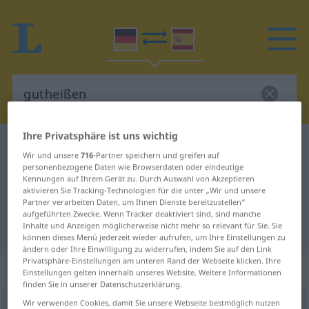
Ihre Privatsphäre ist uns wichtig
Deutsch-Spanisch Wörterbuch
gutheißen
Wir und unsere
716
-Partner speichern und greifen auf
Deutsch-Spanisch Übersetzung für
personenbezogene Daten wie Browserdaten oder eindeutige
Kennungen auf Ihrem Gerät zu. Durch Auswahl von Akzeptieren
"gutheißen"
aktivieren Sie Tracking-Technologien für die unter „Wir und unsere
Partner verarbeiten Daten, um Ihnen Dienste bereitzustellen“
aufgeführten Zwecke. Wenn Tracker deaktiviert sind, sind manche
Inhalte und Anzeigen möglicherweise nicht mehr so relevant für Sie. Sie
"gutheißen" Spanisch Übersetzung
können dieses Menü jederzeit wieder aufrufen, um Ihre Einstellungen zu
ändern oder Ihre Einwilligung zu widerrufen, indem Sie auf den Link
Privatsphäre-Einstellungen am unteren Rand der Webseite klicken. Ihre
„gutheißen“
: transitives Verb
Einstellungen gelten innerhalb unseres Website. Weitere Informationen
finden Sie in unserer Datenschutzerklärung.
Wir verwenden Cookies, damit Sie unsere Webseite bestmöglich nutzen
gutheißen
v/t
<
irr
,
sep
>