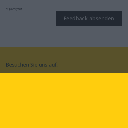
*Pflichtfeld
Feedback absenden
Besuchen Sie uns auf:
facebook
YouTube
Instagram
Langenscheidt