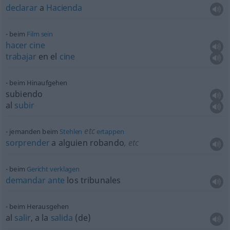
declarar
a
Hacienda
beim
Film
sein
hacer
cine
trabajar
en el
cine
beim Hinaufgehen
subiendo
al
subir
etc
jemanden beim
Stehlen
ertappen
sorprender
a
alguien
robando
,
etc
beim
Gericht
verklagen
demandar
ante
los tribunales
beim Herausgehen
al
salir
, a la
salida
(
de
)