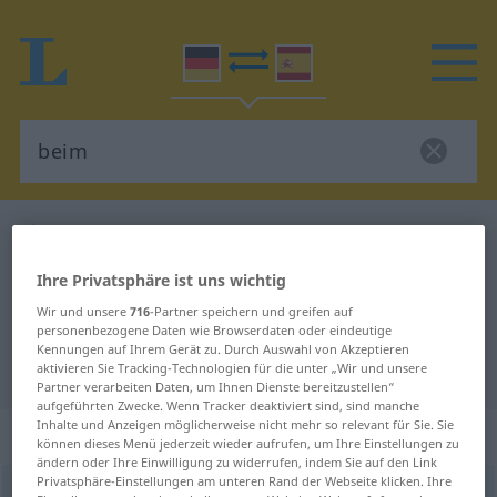
Deutsch-Spanisch Wörterbuch
beim
Deutsch-Spanisch Übersetzung für
Ihre Privatsphäre ist uns wichtig
"beim"
Wir und unsere
716
-Partner speichern und greifen auf
personenbezogene Daten wie Browserdaten oder eindeutige
Kennungen auf Ihrem Gerät zu. Durch Auswahl von Akzeptieren
"beim" Spanisch Übersetzung
aktivieren Sie Tracking-Technologien für die unter „Wir und unsere
Partner verarbeiten Daten, um Ihnen Dienste bereitzustellen“
aufgeführten Zwecke. Wenn Tracker deaktiviert sind, sind manche
Inhalte und Anzeigen möglicherweise nicht mehr so relevant für Sie. Sie
„beim“
können dieses Menü jederzeit wieder aufrufen, um Ihre Einstellungen zu
ändern oder Ihre Einwilligung zu widerrufen, indem Sie auf den Link
Privatsphäre-Einstellungen am unteren Rand der Webseite klicken. Ihre
beim
[baɪm]
,
bei dem