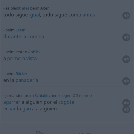
es bleibt
alles
beim Alten
todo sigue
igual
, todo sigue como
antes
beim
Essen
durante
la
comida
beim ersten
Anblick
a
primera
vista
beim
Bäcker
en la
panadería
od
jemanden beim
Schlafittchen
kriegen
nehmen
agarrar
a
alguien
por el
cogote
echar
la
garra
a
alguien