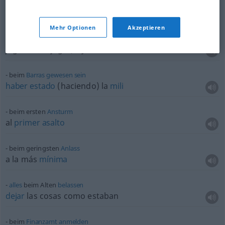
beim
Mondschein
a la
luz
de la
luna
Mehr Optionen
Akzeptieren
beim Spiel/Lesen
jugando, al jugar/leyendo
od
al
leer
beim
Barras
gewesen
sein
haber
estado
(haciendo) la
mili
beim ersten
Ansturm
al
primer
asalto
beim geringsten
Anlass
a la más
mínima
alles
beim Alten
belassen
dejar
las cosas como estaban
beim
Finanzamt
anmelden