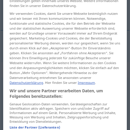
Einstellungen gelten innerhalb unseres Website. Weitere Informationen
finden Sie in unserer Datenschutzerklärung.
Übersicht aller Übersetzungen
Wir verwenden Cookies, damit Sie unsere Webseite bestmöglich nutzen
(Für mehr Details die Übersetzung anklicken/antippen)
und wir besser mit Ihnen kommunizieren können. Notwendige,
funktionale und statistische Cookies, die für den Betrieb der Webseite
und der statistischen Auswertung unserer Webseite erforderlich sind,
werden auf Grundlage unserer Vorauswahl immer auf Ihrem Endgerät
gespeichert. Marketing-Cookies und Cookies, die der Bereitstellung
personalisierter Werbung dienen, werden nur gespeichert, wenn Sie uns
bei
beim → siehe „
“
durch einen Klick auf den „Akzeptieren“-Button Ihr Einverständnis
geben. Klicken Sie ansonsten auf „Fortfahren ohne Akzeptieren“. Sie
können Ihre Einwilligung jederzeit für zukünftige Besuche unserer
Webseite widerrufen. Wenn Sie weitere Informationen zu den Cookies
und den Anpassungsmöglichkeiten möchten, klicken Sie einfach auf den
Beispielsätze für "beim"
Button „Mehr Optionen“. Weitergehende Hinweise zu der
Datenverarbeitung entnehmen Sie ansonsten unserer
Datenschutzerklärung
. Hier finden Sie unser
Impressum
.
beim
Amtsantritt
Wir und unsere Partner verarbeiten Daten, um
al
asumir
el
cargo
Folgendes bereitzustellen:
Genaue Geolocation-Daten verwenden. Geräteeigenschaften zur
Identifikation aktiv abfragen. Speichern von und/oder Zugriff auf
beim
Essen
Informationen auf einem Gerät. Personalisierte Werbung und Inhalte,
durante
(
od
en) la
comida
Messung von Werbung und Inhalten, Zielgruppenforschung und
Entwicklung von Dienstleistungen.
Liste der Partner (Lieferanten)