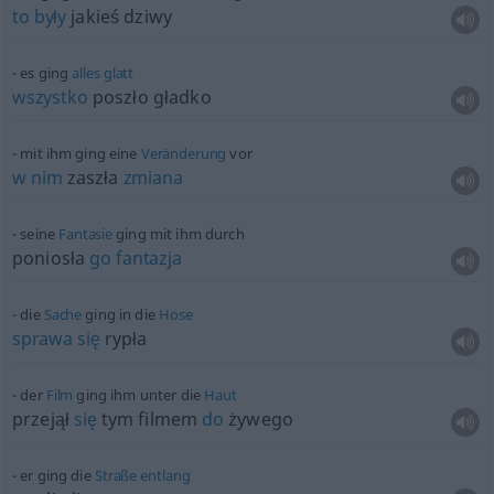
to
były
jakieś dziwy
es ging
alles
glatt
wszystko
poszło gładko
mit ihm ging eine
Veränderung
vor
w
nim
zaszła
zmiana
seine
Fantasie
ging mit ihm durch
poniosła
go
fantazja
die
Sache
ging in die
Hose
sprawa
się
rypła
der
Film
ging ihm unter die
Haut
przejął
się
tym filmem
do
żywego
er ging die
Straße
entlang