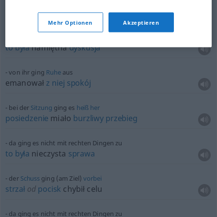
auf der
Party
ging es
hoch
her
to
była
huczna
impreza
Mehr Optionen
Akzeptieren
bei der
Diskussion
ging es
heiß
her
to
była
namiętna
dyskusja
von ihr ging
Ruhe
aus
emanował
z
niej
spokój
bei der
Sitzung
ging es
heiß
her
posiedzenie
miało
burzliwy
przebieg
da ging es nicht mit rechten Dingen zu
to
była
nieczysta
sprawa
der
Schuss
ging (am Ziel)
vorbei
strzał
od
pocisk
chybił celu
da ging es nicht mit rechten Dingen zu