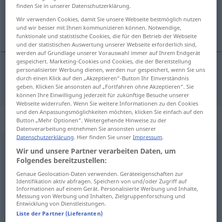
finden Sie in unserer Datenschutzerklärung.
Übersicht aller Übersetzungen
Wir verwenden Cookies, damit Sie unsere Webseite bestmöglich nutzen
und wir besser mit Ihnen kommunizieren können. Notwendige,
(Für mehr Details die Übersetzung anklicken/antippen)
funktionale und statistische Cookies, die für den Betrieb der Webseite
und der statistischen Auswertung unserer Webseite erforderlich sind,
werden auf Grundlage unserer Vorauswahl immer auf Ihrem Endgerät
gespeichert. Marketing-Cookies und Cookies, die der Bereitstellung
personalisierter Werbung dienen, werden nur gespeichert, wenn Sie uns
durch einen Klick auf den „Akzeptieren“-Button Ihr Einverständnis
gehen
ging → siehe „
“
geben. Klicken Sie ansonsten auf „Fortfahren ohne Akzeptieren“. Sie
können Ihre Einwilligung jederzeit für zukünftige Besuche unserer
Webseite widerrufen. Wenn Sie weitere Informationen zu den Cookies
und den Anpassungsmöglichkeiten möchten, klicken Sie einfach auf den
Beispielsätze für "ging"
Button „Mehr Optionen“. Weitergehende Hinweise zu der
Datenverarbeitung entnehmen Sie ansonsten unserer
Datenschutzerklärung
. Hier finden Sie unser
Impressum
.
Wir und unsere Partner verarbeiten Daten, um
da ging mir ein
Licht
auf!
Folgendes bereitzustellen:
dopiero
wtedy
zaświtało
mi
w
głowie!
Genaue Geolocation-Daten verwenden. Geräteeigenschaften zur
Identifikation aktiv abfragen. Speichern von und/oder Zugriff auf
… ging
flöten
Informationen auf einem Gerät. Personalisierte Werbung und Inhalte,
Messung von Werbung und Inhalten, Zielgruppenforschung und
diabli wzięli
AKK
Entwicklung von Dienstleistungen.
Liste der Partner (Lieferanten)