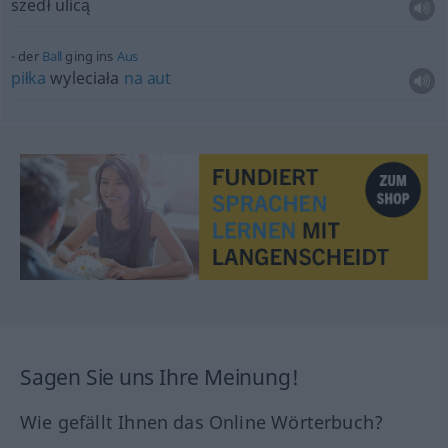
szedł ulicą
der
Ball
ging ins
Aus
piłka
wyleciała
na
aut
Sagen Sie uns Ihre Meinung!
Wie gefällt Ihnen das Online Wörterbuch?