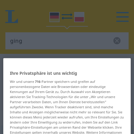
Deutsch-Polnisch Wörterbuch
ging
Deutsch-Polnisch Übersetzung für
Ihre Privatsphäre ist uns wichtig
"ging"
Wir und unsere
716
-Partner speichern und greifen auf
personenbezogene Daten wie Browserdaten oder eindeutige
Kennungen auf Ihrem Gerät zu. Durch Auswahl von Akzeptieren
aktivieren Sie Tracking-Technologien für die unter „Wir und unsere
"ging" Polnisch Übersetzung
Partner verarbeiten Daten, um Ihnen Dienste bereitzustellen“
aufgeführten Zwecke. Wenn Tracker deaktiviert sind, sind manche
Inhalte und Anzeigen möglicherweise nicht mehr so relevant für Sie. Sie
„ging“
können dieses Menü jederzeit wieder aufrufen, um Ihre Einstellungen zu
ändern oder Ihre Einwilligung zu widerrufen, indem Sie auf den Link
Privatsphäre-Einstellungen am unteren Rand der Webseite klicken. Ihre
Einstellungen gelten innerhalb unseres Website. Weitere Informationen
ging