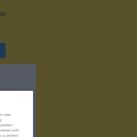
DE
en oder
g-
ustellen“
rweise nicht
en zu ändern