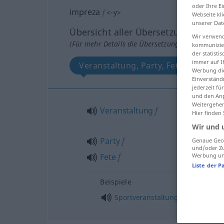
oder Ihre E
impreza
f
<
-y
>
Webseite kli
unserer Dat
Übersicht aller Übersetzungen
Wir verwend
(Für mehr Details die Übersetzung anklicken/an
kommunizier
der statist
immer auf I
Veranstaltung, Party, Fete
Werbung die
Einverständ
jederzeit f
und den Anp
Weitergehen
Veranstaltung
f
Hier finden
Wir und 
Party
f
Genaue Geol
und/oder Zu
Werbung und
Fete
f
Liste der P
Beispiele
f
Sportveranstaltung