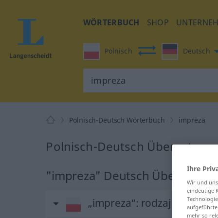
WÖRTERBUCH
SHOP
UNTERNE
Polnisch
Deutsch
Polnisch-Deutsch Wörterbuch
impreza
Polnisch-Deutsch Übersetzung
Ihre Priv
"impreza" Deutsch Übersetzun
Wir und un
eindeutige 
Technologie
„impreza“
: rodzaj żeński
aufgeführte
mehr so rel