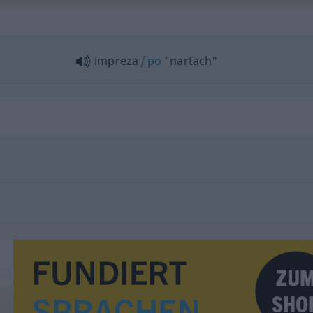
impreza
f
po
"nartach"