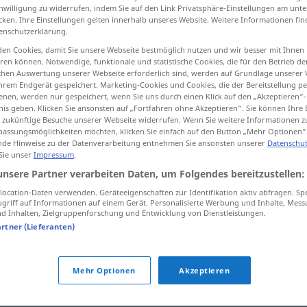
inwilligung zu widerrufen, indem Sie auf den Link Privatsphäre-Einstellungen am unt
cken. Ihre Einstellungen gelten innerhalb unseres Website. Weitere Informationen fin
enschutzerklärung.
en Cookies, damit Sie unsere Webseite bestmöglich nutzen und wir besser mit Ihnen
tippen)
en können. Notwendige, funktionale und statistische Cookies, die für den Betrieb d
ischen Auswertung unserer Webseite erforderlich sind, werden auf Grundlage unserer
hrem Endgerät gespeichert. Marketing-Cookies und Cookies, die der Bereitstellung per
nen, werden nur gespeichert, wenn Sie uns durch einen Klick auf den „Akzeptieren“-
nis geben. Klicken Sie ansonsten auf „Fortfahren ohne Akzeptieren“. Sie können Ihre 
ür zukünftige Besuche unserer Webseite widerrufen. Wenn Sie weitere Informationen 
assungsmöglichkeiten möchten, klicken Sie einfach auf den Button „Mehr Optionen“
de Hinweise zu der Datenverarbeitung entnehmen Sie ansonsten unserer
Datenschut
impreza
 Sie unser
Impressum
.
unsere Partner verarbeiten Daten, um Folgendes bereitzustellen:
impreza
ocation-Daten verwenden. Geräteeigenschaften zur Identifikation aktiv abfragen. Sp
UMG
griff auf Informationen auf einem Gerät. Personalisierte Werbung und Inhalte, Mes
 Inhalten, Zielgruppenforschung und Entwicklung von Dienstleistungen.
artner (Lieferanten)
impreza sportowa
Mehr Optionen
Akzeptieren