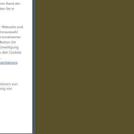
eren Rand der
den Sie in
er Webseite und
 Vorauswahl
sonalisierter
Button Ihr
Einwilligung
zu den Cookies
.
zerklärung
.
eichern von
sung von