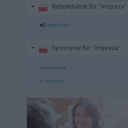
Beispielsätze für "impreza"
Après-Ski
n
Synonyme für "impreza"
potańcówka
© LibreOffice