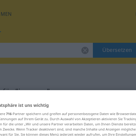
HMEN
Übersetzen
 für "impreza"
atsphäre ist uns wichtig
g
sere
716
-Partner speichern und greifen auf personenbezogene Daten wie Browserdat
Kennungen auf Ihrem Gerät zu. Durch Auswahl von Akzeptieren aktivieren Sie Trackin
n für die unter „Wir und unsere Partner verarbeiten Daten, um Ihnen Dienste bereitz
n Zwecke. Wenn Tracker deaktiviert sind, sind manche Inhalte und Anzeigen mögliche
evant für Sie. Sie können dieses Menü jederzeit wieder aufrufen, um Ihre Einstellung