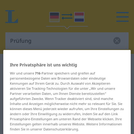
Deutsch-Niederländisch Wörterbuch
Prüfung
Ihre Privatsphäre ist uns wichtig
Deutsch-Niederländisch
Wir und unsere
716
-Partner speichern und greifen auf
personenbezogene Daten wie Browserdaten oder eindeutige
Übersetzung für "Prüfung"
Kennungen auf Ihrem Gerät zu. Durch Auswahl von Akzeptieren
aktivieren Sie Tracking-Technologien für die unter „Wir und unsere
Partner verarbeiten Daten, um Ihnen Dienste bereitzustellen“
aufgeführten Zwecke. Wenn Tracker deaktiviert sind, sind manche
"Prüfung" Niederländisch
Inhalte und Anzeigen möglicherweise nicht mehr so relevant für Sie. Sie
Übersetzung
können dieses Menü jederzeit wieder aufrufen, um Ihre Einstellungen zu
ändern oder Ihre Einwilligung zu widerrufen, indem Sie auf den Link
Privatsphäre-Einstellungen am unteren Rand der Webseite klicken. Ihre
Einstellungen gelten innerhalb unseres Website. Weitere Informationen
„Prüfung“
: Femininum, weiblich
finden Sie in unserer Datenschutzerklärung.