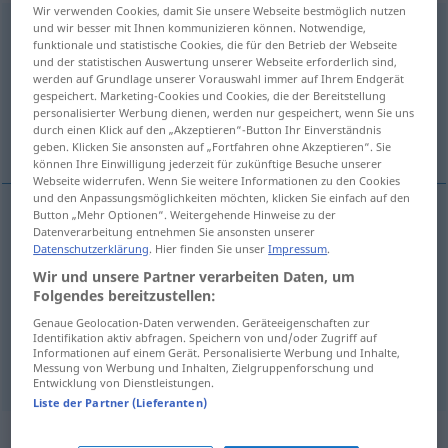
Wir verwenden Cookies, damit Sie unsere Webseite bestmöglich nutzen
Prüfung
und wir besser mit Ihnen kommunizieren können. Notwendige,
f
funktionale und statistische Cookies, die für den Betrieb der Webseite
und der statistischen Auswertung unserer Webseite erforderlich sind,
Übersicht aller Übersetzungen
werden auf Grundlage unserer Vorauswahl immer auf Ihrem Endgerät
(Für mehr Details die Übersetzung anklicken/antippen)
gespeichert. Marketing-Cookies und Cookies, die der Bereitstellung
personalisierter Werbung dienen, werden nur gespeichert, wenn Sie uns
durch einen Klick auf den „Akzeptieren“-Button Ihr Einverständnis
het examen, beproeving, keuring, onderzoek
geben. Klicken Sie ansonsten auf „Fortfahren ohne Akzeptieren“. Sie
können Ihre Einwilligung jederzeit für zukünftige Besuche unserer
Webseite widerrufen. Wenn Sie weitere Informationen zu den Cookies
und den Anpassungsmöglichkeiten möchten, klicken Sie einfach auf den
Button „Mehr Optionen“. Weitergehende Hinweise zu der
Datenverarbeitung entnehmen Sie ansonsten unserer
keuring
, (het)
onderzoek
Prüfung
Datenschutzerklärung
. Hier finden Sie unser
Impressum
.
Wir und unsere Partner verarbeiten Daten, um
(het)
examen
Prüfung
Folgendes bereitzustellen:
Genaue Geolocation-Daten verwenden. Geräteeigenschaften zur
beproeving
Prüfung
Identifikation aktiv abfragen. Speichern von und/oder Zugriff auf
Informationen auf einem Gerät. Personalisierte Werbung und Inhalte,
Messung von Werbung und Inhalten, Zielgruppenforschung und
Entwicklung von Dienstleistungen.
Liste der Partner (Lieferanten)
Synonyme für "Prüfung"