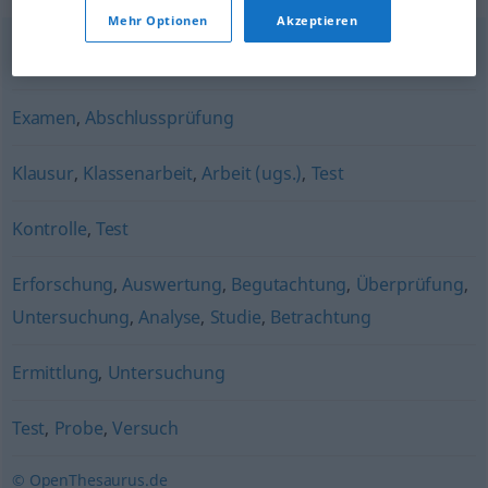
Mehr Optionen
Akzeptieren
Schicksalsschlag
,
Heimsuchung
,
Geißel
,
Schlag
Examen
,
Abschlussprüfung
Klausur
,
Klassenarbeit
,
Arbeit (ugs.)
,
Test
Kontrolle
,
Test
Erforschung
,
Auswertung
,
Begutachtung
,
Überprüfung
,
Untersuchung
,
Analyse
,
Studie
,
Betrachtung
Ermittlung
,
Untersuchung
Test
,
Probe
,
Versuch
© OpenThesaurus.de