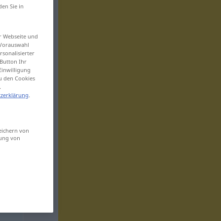
den Sie in
er Webseite und
 Vorauswahl
sonalisierter
Button Ihr
Einwilligung
zu den Cookies
.
zerklärung
.
eichern von
sung von