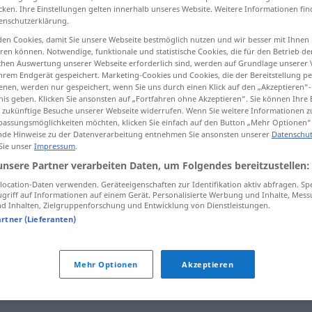
cken. Ihre Einstellungen gelten innerhalb unseres Website. Weitere Informationen fin
enschutzerklärung.
en Cookies, damit Sie unsere Webseite bestmöglich nutzen und wir besser mit Ihnen
en können. Notwendige, funktionale und statistische Cookies, die für den Betrieb d
tippen)
ischen Auswertung unserer Webseite erforderlich sind, werden auf Grundlage unserer
hrem Endgerät gespeichert. Marketing-Cookies und Cookies, die der Bereitstellung per
nen, werden nur gespeichert, wenn Sie uns durch einen Klick auf den „Akzeptieren“-
k
nis geben. Klicken Sie ansonsten auf „Fortfahren ohne Akzeptieren“. Sie können Ihre 
ür zukünftige Besuche unserer Webseite widerrufen. Wenn Sie weitere Informationen 
assungsmöglichkeiten möchten, klicken Sie einfach auf den Button „Mehr Optionen“
de Hinweise zu der Datenverarbeitung entnehmen Sie ansonsten unserer
Datenschut
 Sie unser
Impressum
.
Überprüfung
unsere Partner verarbeiten Daten, um Folgendes bereitzustellen:
ocation-Daten verwenden. Geräteeigenschaften zur Identifikation aktiv abfragen. Sp
Überprüfung
griff auf Informationen auf einem Gerät. Personalisierte Werbung und Inhalte, Mes
 Inhalten, Zielgruppenforschung und Entwicklung von Dienstleistungen.
artner (Lieferanten)
ng"
Mehr Optionen
Akzeptieren