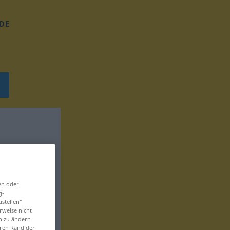
DE
en oder
g-
ustellen“
rweise nicht
en zu ändern
eren Rand der