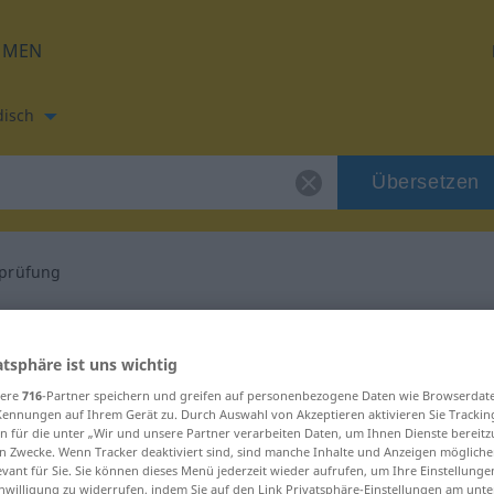
HMEN
disch
Übersetzen
prüfung
etzung für "Überprüfung"
atsphäre ist uns wichtig
 Übersetzung
sere
716
-Partner speichern und greifen auf personenbezogene Daten wie Browserdat
Kennungen auf Ihrem Gerät zu. Durch Auswahl von Akzeptieren aktivieren Sie Trackin
n für die unter „Wir und unsere Partner verarbeiten Daten, um Ihnen Dienste bereitz
n Zwecke. Wenn Tracker deaktiviert sind, sind manche Inhalte und Anzeigen mögliche
 weiblich
evant für Sie. Sie können dieses Menü jederzeit wieder aufrufen, um Ihre Einstellung
inwilligung zu widerrufen, indem Sie auf den Link Privatsphäre-Einstellungen am unt