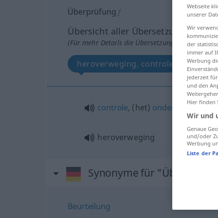
Webseite kli
Überprüfung
f
unserer Dat
Wir verwend
Übersicht aller Übersetzungen
kommunizier
(Für mehr Details die Übersetzung anklicken/an
der statist
immer auf I
Werbung die
heroverweging, controle, onderzoe
Einverständ
jederzeit f
und den Anp
Weitergehen
Hier finden
controle
, (het)
onderzoek
Wir und 
Genaue Geol
heroverweging
und/oder Zu
Werbung und
Liste der P
Synonyme für "Überprüfu
Beurteilung