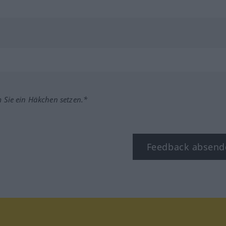
m Sie ein Häkchen setzen.*
Feedback absend