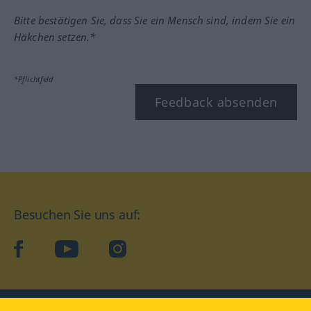
Bitte bestätigen Sie, dass Sie ein Mensch sind, indem Sie ein
Häkchen setzen.*
*Pflichtfeld
Feedback absenden
Besuchen Sie uns auf:
facebook
YouTube
Instagram