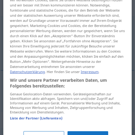
„Begutachtung“
: Femininum,
und wir besser mit Ihnen kommunizieren können. Notwendige,
weiblich
funktionale und statistische Cookies, die für den Betrieb der Webseite
und der statistischen Auswertung unserer Webseite erforderlich sind,
werden auf Grundlage unserer Vorauswahl immer auf Ihrem Endgerät
Begutachtung
f
gespeichert. Marketing-Cookies und Cookies, die der Bereitstellung
personalisierter Werbung dienen, werden nur gespeichert, wenn Sie uns
Übersicht aller Übersetzungen
durch einen Klick auf den „Akzeptieren“-Button Ihr Einverständnis
geben. Klicken Sie ansonsten auf „Fortfahren ohne Akzeptieren“. Sie
(Für mehr Details die Übersetzung anklicken/antippen)
können Ihre Einwilligung jederzeit für zukünftige Besuche unserer
Webseite widerrufen. Wenn Sie weitere Informationen zu den Cookies
beoordeling, expertise, consultancy
und den Anpassungsmöglichkeiten möchten, klicken Sie einfach auf den
Button „Mehr Optionen“. Weitergehende Hinweise zu der
Datenverarbeitung entnehmen Sie ansonsten unserer
Datenschutzerklärung
. Hier finden Sie unser
Impressum
.
Wir und unsere Partner verarbeiten Daten, um
Folgendes bereitzustellen:
beoordeling
,
expertise
, consultancy
Genaue Geolocation-Daten verwenden. Geräteeigenschaften zur
Begutachtung
Identifikation aktiv abfragen. Speichern von und/oder Zugriff auf
Informationen auf einem Gerät. Personalisierte Werbung und Inhalte,
Messung von Werbung und Inhalten, Zielgruppenforschung und
Entwicklung von Dienstleistungen.
Liste der Partner (Lieferanten)
Synonyme für "Begutachtung"