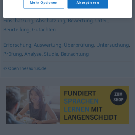
Mehr Optionen
Akzeptieren
Musterung
,
Durchsicht
,
Besichtigung
,
Sichtung
Einschätzung
,
Abschätzung
,
Bewertung
,
Urteil
,
Beurteilung
,
Gutachten
Erforschung
,
Auswertung
,
Überprüfung
,
Untersuchung
,
Prüfung
,
Analyse
,
Studie
,
Betrachtung
© OpenThesaurus.de