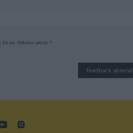
m Sie ein Häkchen setzen.*
Feedback absend
ook
YouTube
Instagram