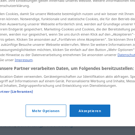
cken. Ihre Einstellungen gelten innerhalb unseres Website. Weitere Informationen fin
enschutzerklärung.
en Cookies, damit Sie unsere Webseite bestmöglich nutzen und wir besser mit Ihnen
en können. Notwendige, funktionale und statistische Cookies, die für den Betrieb d
ischen Auswertung unserer Webseite erforderlich sind, werden auf Grundlage unserer
tippen)
hrem Endgerät gespeichert. Marketing-Cookies und Cookies, die der Bereitstellung per
nen, werden nur gespeichert, wenn Sie uns durch einen Klick auf den „Akzeptieren“-
nis geben. Klicken Sie ansonsten auf „Fortfahren ohne Akzeptieren“. Sie können Ihre 
ür zukünftige Besuche unserer Webseite widerrufen. Wenn Sie weitere Informationen 
assungsmöglichkeiten möchten, klicken Sie einfach auf den Button „Mehr Optionen“
de Hinweise zu der Datenverarbeitung entnehmen Sie ansonsten unserer
Datenschut
 Sie unser
Impressum
.
tise
Gutachten
unsere Partner verarbeiten Daten, um Folgendes bereitzustellen:
ocation-Daten verwenden. Geräteeigenschaften zur Identifikation aktiv abfragen. Sp
griff auf Informationen auf einem Gerät. Personalisierte Werbung und Inhalte, Mes
 Inhalten, Zielgruppenforschung und Entwicklung von Dienstleistungen.
artner (Lieferanten)
Urteil
,
Beurteilung
,
Begutachtung
Mehr Optionen
Akzeptieren
Ansicht
,
Bewertung
,
Anschauung