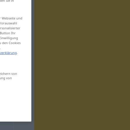
den Sie in
er Webseite und
 Vorauswahl
sonalisierter
Button Ihr
Einwilligung
zu den Cookies
.
zerklärung
.
eichern von
sung von