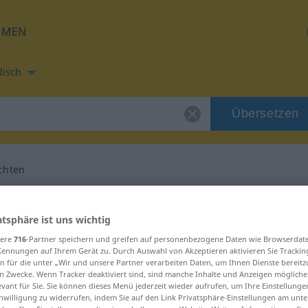
HMEN
disch
Übersetzen
chten
etzung für "Gutachten"
atsphäre ist uns wichtig
sere
716
-Partner speichern und greifen auf personenbezogene Daten wie Browserdat
bersetzung
Kennungen auf Ihrem Gerät zu. Durch Auswahl von Akzeptieren aktivieren Sie Trackin
n für die unter „Wir und unsere Partner verarbeiten Daten, um Ihnen Dienste bereitz
n Zwecke. Wenn Tracker deaktiviert sind, sind manche Inhalte und Anzeigen mögliche
lich
evant für Sie. Sie können dieses Menü jederzeit wieder aufrufen, um Ihre Einstellung
inwilligung zu widerrufen, indem Sie auf den Link Privatsphäre-Einstellungen am unt