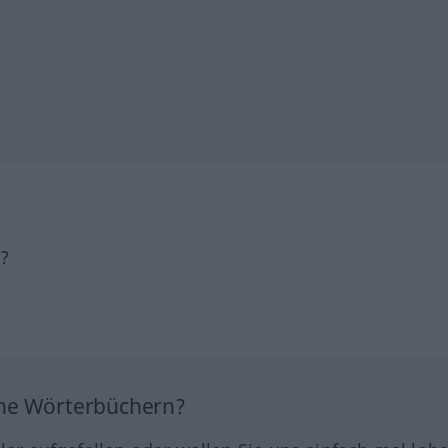
h?
ine Wörterbüchern?