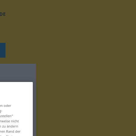
DE
en oder
g-
ustellen“
rweise nicht
en zu ändern
eren Rand der