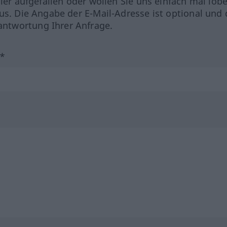
hler aufgefallen oder wollen Sie uns einfach mal lob
us. Die Angabe der E-Mail-Adresse ist optional und 
ntwortung Ihrer Anfrage.
?*