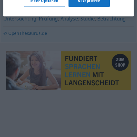
Mehr Optionen
Akzeptieren
Auswertung
,
Begutachtung
,
Überprüfung
,
Untersuchung
,
Prüfung
,
Analyse
,
Studie
,
Betrachtung
© OpenThesaurus.de