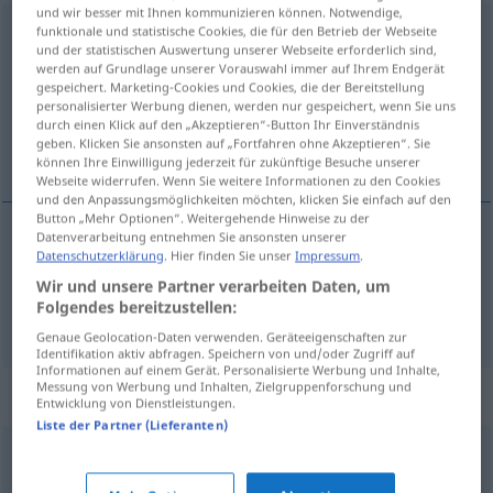
und wir besser mit Ihnen kommunizieren können. Notwendige,
Erforschung
funktionale und statistische Cookies, die für den Betrieb der Webseite
f
und der statistischen Auswertung unserer Webseite erforderlich sind,
werden auf Grundlage unserer Vorauswahl immer auf Ihrem Endgerät
Übersicht aller Übersetzungen
gespeichert. Marketing-Cookies und Cookies, die der Bereitstellung
(Für mehr Details die Übersetzung anklicken/antippen)
personalisierter Werbung dienen, werden nur gespeichert, wenn Sie uns
durch einen Klick auf den „Akzeptieren“-Button Ihr Einverständnis
geben. Klicken Sie ansonsten auf „Fortfahren ohne Akzeptieren“. Sie
het onderzoek, exploratie
können Ihre Einwilligung jederzeit für zukünftige Besuche unserer
Webseite widerrufen. Wenn Sie weitere Informationen zu den Cookies
und den Anpassungsmöglichkeiten möchten, klicken Sie einfach auf den
Button „Mehr Optionen“. Weitergehende Hinweise zu der
Datenverarbeitung entnehmen Sie ansonsten unserer
Datenschutzerklärung
. Hier finden Sie unser
Impressum
.
(het)
onderzoek
Erforschung
Wir und unsere Partner verarbeiten Daten, um
Folgendes bereitzustellen:
exploratie
Erforschung
Genaue Geolocation-Daten verwenden. Geräteeigenschaften zur
Identifikation aktiv abfragen. Speichern von und/oder Zugriff auf
Informationen auf einem Gerät. Personalisierte Werbung und Inhalte,
Messung von Werbung und Inhalten, Zielgruppenforschung und
Synonyme für "Erforschung"
Entwicklung von Dienstleistungen.
Liste der Partner (Lieferanten)
Untersuchung