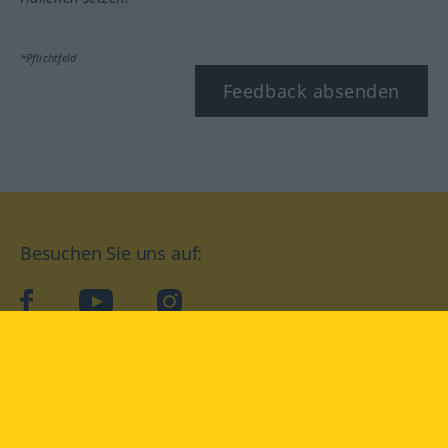
*Pflichtfeld
Feedback absenden
Besuchen Sie uns auf:
facebook
YouTube
Instagram
Langenscheidt