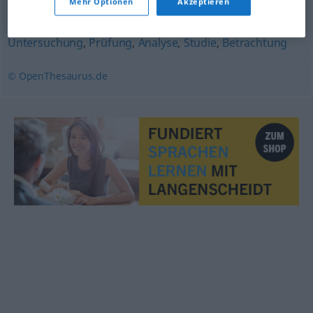
Mehr Optionen
Akzeptieren
Erforschung
,
Begutachtung
,
Überprüfung
,
Untersuchung
,
Prüfung
,
Analyse
,
Studie
,
Betrachtung
© OpenThesaurus.de