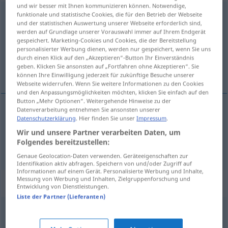
und wir besser mit Ihnen kommunizieren können. Notwendige,
Auswertung
funktionale und statistische Cookies, die für den Betrieb der Webseite
f
und der statistischen Auswertung unserer Webseite erforderlich sind,
werden auf Grundlage unserer Vorauswahl immer auf Ihrem Endgerät
Übersicht aller Übersetzungen
gespeichert. Marketing-Cookies und Cookies, die der Bereitstellung
(Für mehr Details die Übersetzung anklicken/antippen)
personalisierter Werbung dienen, werden nur gespeichert, wenn Sie uns
durch einen Klick auf den „Akzeptieren“-Button Ihr Einverständnis
geben. Klicken Sie ansonsten auf „Fortfahren ohne Akzeptieren“. Sie
evaluatie, gebruikmaking, gebruik
können Ihre Einwilligung jederzeit für zukünftige Besuche unserer
Webseite widerrufen. Wenn Sie weitere Informationen zu den Cookies
und den Anpassungsmöglichkeiten möchten, klicken Sie einfach auf den
Button „Mehr Optionen“. Weitergehende Hinweise zu der
Datenverarbeitung entnehmen Sie ansonsten unserer
Datenschutzerklärung
. Hier finden Sie unser
Impressum
.
gebruikmaking
, (het)
gebruik
Auswertung
Wir und unsere Partner verarbeiten Daten, um
Folgendes bereitzustellen:
evaluatie
Auswertung
Genaue Geolocation-Daten verwenden. Geräteeigenschaften zur
Identifikation aktiv abfragen. Speichern von und/oder Zugriff auf
Informationen auf einem Gerät. Personalisierte Werbung und Inhalte,
Messung von Werbung und Inhalten, Zielgruppenforschung und
Synonyme für "Auswertung"
Entwicklung von Dienstleistungen.
Liste der Partner (Lieferanten)
Verwertung
,
Verwendung
,
Ausnutzung