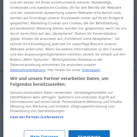
„Klassenarbeit“
: Femininum,
und wir besser mit Ihnen kommunizieren können. Notwendige,
weiblich
funktionale und statistische Cookies, die für den Betrieb der Webseite
und der statistischen Auswertung unserer Webseite erforderlich sind,
werden auf Grundlage unserer Vorauswahl immer auf Ihrem Endgerät
gespeichert. Marketing-Cookies und Cookies, die der Bereitstellung
Klassenarbeit
f
personalisierter Werbung dienen, werden nur gespeichert, wenn Sie uns
durch einen Klick auf den „Akzeptieren“-Button Ihr Einverständnis
Übersicht aller Übersetzungen
geben. Klicken Sie ansonsten auf „Fortfahren ohne Akzeptieren“. Sie
(Für mehr Details die Übersetzung anklicken/antippen)
können Ihre Einwilligung jederzeit für zukünftige Besuche unserer
Webseite widerrufen. Wenn Sie weitere Informationen zu den Cookies
und den Anpassungsmöglichkeiten möchten, klicken Sie einfach auf den
het proefwerk
Button „Mehr Optionen“. Weitergehende Hinweise zu der
Datenverarbeitung entnehmen Sie ansonsten unserer
Datenschutzerklärung
. Hier finden Sie unser
Impressum
.
Wir und unsere Partner verarbeiten Daten, um
Folgendes bereitzustellen:
(het)
proefwerk
Klassenarbeit
Genaue Geolocation-Daten verwenden. Geräteeigenschaften zur
Identifikation aktiv abfragen. Speichern von und/oder Zugriff auf
Informationen auf einem Gerät. Personalisierte Werbung und Inhalte,
Messung von Werbung und Inhalten, Zielgruppenforschung und
Synonyme für "Klassenarbeit"
Entwicklung von Dienstleistungen.
Liste der Partner (Lieferanten)
Klausur
,
Prüfung
,
Arbeit (ugs.)
,
Test
Mehr Optionen
Akzeptieren