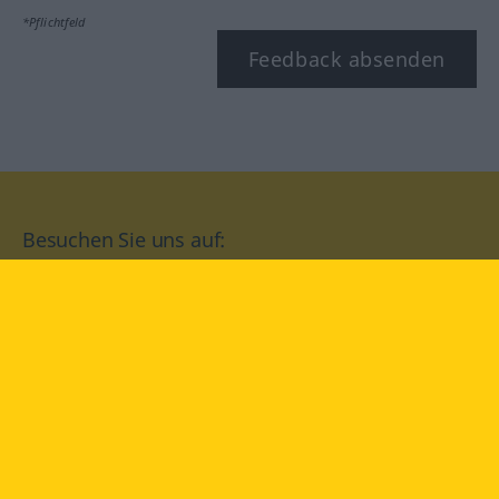
*Pflichtfeld
Feedback absenden
Besuchen Sie uns auf:
facebook
YouTube
Instagram
Langenscheidt
NUTZUNGSBEDINGUNGEN