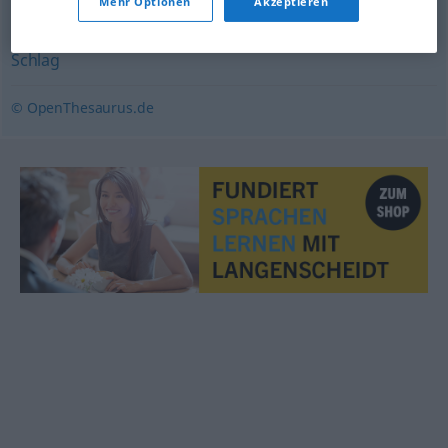
Mehr Optionen
Akzeptieren
Schicksalsschlag
,
Prüfung (christl.-relig.) (geh.)
,
Geißel
,
Schlag
© OpenThesaurus.de