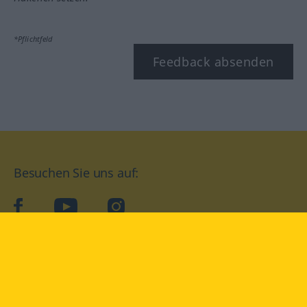
*Pflichtfeld
Feedback absenden
Besuchen Sie uns auf:
facebook
YouTube
Instagram
Langenscheidt