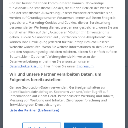
„Heimsuchung“
: Femininum,
und wir besser mit Ihnen kommunizieren können. Notwendige,
weiblich
funktionale und statistische Cookies, die für den Betrieb der Webseite
und der statistischen Auswertung unserer Webseite erforderlich sind,
werden auf Grundlage unserer Vorauswahl immer auf Ihrem Endgerät
Heimsuchung
gespeichert. Marketing-Cookies und Cookies, die der Bereitstellung
f
personalisierter Werbung dienen, werden nur gespeichert, wenn Sie uns
durch einen Klick auf den „Akzeptieren“-Button Ihr Einverständnis
Übersicht aller Übersetzungen
geben. Klicken Sie ansonsten auf „Fortfahren ohne Akzeptieren“. Sie
(Für mehr Details die Übersetzung anklicken/antippen)
können Ihre Einwilligung jederzeit für zukünftige Besuche unserer
Webseite widerrufen. Wenn Sie weitere Informationen zu den Cookies
und den Anpassungsmöglichkeiten möchten, klicken Sie einfach auf den
teistering, beproeving, plaag
Button „Mehr Optionen“. Weitergehende Hinweise zu der
Datenverarbeitung entnehmen Sie ansonsten unserer
Datenschutzerklärung
. Hier finden Sie unser
Impressum
.
Wir und unsere Partner verarbeiten Daten, um
Folgendes bereitzustellen:
teistering
Heimsuchung
Genaue Geolocation-Daten verwenden. Geräteeigenschaften zur
Identifikation aktiv abfragen. Speichern von und/oder Zugriff auf
beproeving
,
plaag
Heimsuchung
Informationen auf einem Gerät. Personalisierte Werbung und Inhalte,
Messung von Werbung und Inhalten, Zielgruppenforschung und
Entwicklung von Dienstleistungen.
Liste der Partner (Lieferanten)
Synonyme für "Heimsuchung"