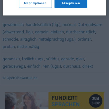
Mehr Optionen
Akzeptieren
karg
,
anspruchslos
,
genügsam
,
einfach
,
spärlich
gewöhnlich
,
handelsüblich (fig.)
,
normal
,
Dutzendware
(abwertend, fig.)
,
gemein
,
einfach
,
durchschnittlich
,
schnöde
,
alltäglich
,
mittelprächtig (ugs.)
,
ordinär
,
profan
,
mittelmäßig
geradezu
,
freilich (ugs., süddt.)
,
gerade
,
glatt
,
geradewegs
,
einfach
,
rein (ugs.)
,
durchaus
,
direkt
© OpenThesaurus.de