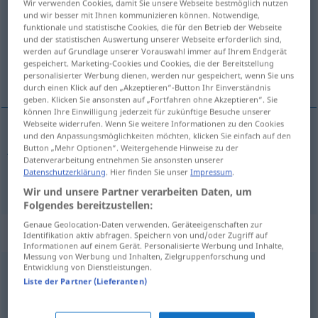
Wir verwenden Cookies, damit Sie unsere Webseite bestmöglich nutzen
und wir besser mit Ihnen kommunizieren können. Notwendige,
Übersicht aller Übersetzungen
funktionale und statistische Cookies, die für den Betrieb der Webseite
und der statistischen Auswertung unserer Webseite erforderlich sind,
(Für mehr Details die Übersetzung anklicken/antippen)
werden auf Grundlage unserer Vorauswahl immer auf Ihrem Endgerät
gespeichert. Marketing-Cookies und Cookies, die der Bereitstellung
jednostavan, priprost
personalisierter Werbung dienen, werden nur gespeichert, wenn Sie uns
durch einen Klick auf den „Akzeptieren“-Button Ihr Einverständnis
geben. Klicken Sie ansonsten auf „Fortfahren ohne Akzeptieren“. Sie
können Ihre Einwilligung jederzeit für zukünftige Besuche unserer
Webseite widerrufen. Wenn Sie weitere Informationen zu den Cookies
und den Anpassungsmöglichkeiten möchten, klicken Sie einfach auf den
jednostavan
schlicht
Button „Mehr Optionen“. Weitergehende Hinweise zu der
Datenverarbeitung entnehmen Sie ansonsten unserer
Datenschutzerklärung
. Hier finden Sie unser
Impressum
.
priprost
schlicht
Gemüt
Wir und unsere Partner verarbeiten Daten, um
Folgendes bereitzustellen:
Genaue Geolocation-Daten verwenden. Geräteeigenschaften zur
Synonyme für "schlicht"
Identifikation aktiv abfragen. Speichern von und/oder Zugriff auf
Informationen auf einem Gerät. Personalisierte Werbung und Inhalte,
Messung von Werbung und Inhalten, Zielgruppenforschung und
Entwicklung von Dienstleistungen.
unscheinbar
Liste der Partner (Lieferanten)
reizlos