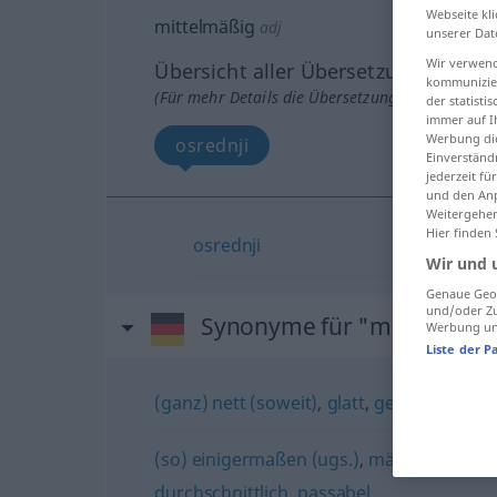
Webseite kli
mittelmäßig
adj
unserer Dat
Wir verwend
Übersicht aller Übersetzungen
kommunizier
(Für mehr Details die Übersetzung anklicken/an
der statist
immer auf I
Werbung die
osrednji
Einverständ
jederzeit f
und den Anp
Weitergehen
Hier finden
osrednji
Wir und 
Genaue Geol
und/oder Zu
Synonyme für "mittelmäßi
Werbung und
Liste der P
(ganz) nett (soweit)
,
glatt
,
gefällig (Film,
(so) einigermaßen (ugs.)
,
mäßig (geh., H
durchschnittlich
,
passabel