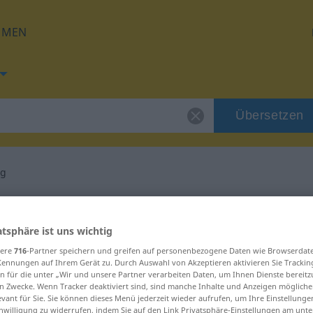
HMEN
Übersetzen
ig
g für "mittelmäßig"
atsphäre ist uns wichtig
etzung
sere
716
-Partner speichern und greifen auf personenbezogene Daten wie Browserdat
Kennungen auf Ihrem Gerät zu. Durch Auswahl von Akzeptieren aktivieren Sie Trackin
n für die unter „Wir und unsere Partner verarbeiten Daten, um Ihnen Dienste bereitz
n Zwecke. Wenn Tracker deaktiviert sind, sind manche Inhalte und Anzeigen mögliche
evant für Sie. Sie können dieses Menü jederzeit wieder aufrufen, um Ihre Einstellung
inwilligung zu widerrufen, indem Sie auf den Link Privatsphäre-Einstellungen am unt