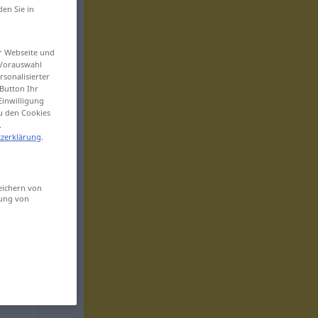
den Sie in
er Webseite und
 Vorauswahl
sonalisierter
Button Ihr
Einwilligung
zu den Cookies
.
zerklärung
.
eichern von
sung von