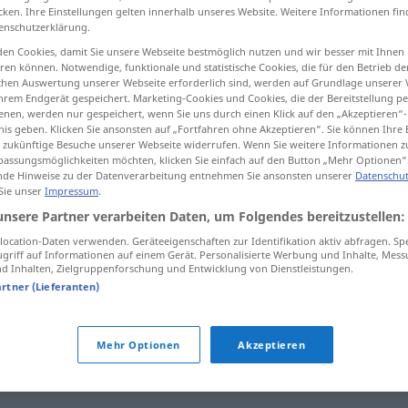
cken. Ihre Einstellungen gelten innerhalb unseres Website. Weitere Informationen fin
enschutzerklärung.
en Cookies, damit Sie unsere Webseite bestmöglich nutzen und wir besser mit Ihnen
en können. Notwendige, funktionale und statistische Cookies, die für den Betrieb d
tippen)
ischen Auswertung unserer Webseite erforderlich sind, werden auf Grundlage unserer
hrem Endgerät gespeichert. Marketing-Cookies und Cookies, die der Bereitstellung per
nen, werden nur gespeichert, wenn Sie uns durch einen Klick auf den „Akzeptieren“-
nis geben. Klicken Sie ansonsten auf „Fortfahren ohne Akzeptieren“. Sie können Ihre 
ür zukünftige Besuche unserer Webseite widerrufen. Wenn Sie weitere Informationen 
assungsmöglichkeiten möchten, klicken Sie einfach auf den Button „Mehr Optionen“
de Hinweise zu der Datenverarbeitung entnehmen Sie ansonsten unserer
Datenschut
 Sie unser
Impressum
.
mittelmäßig
unsere Partner verarbeiten Daten, um Folgendes bereitzustellen:
ocation-Daten verwenden. Geräteeigenschaften zur Identifikation aktiv abfragen. Sp
griff auf Informationen auf einem Gerät. Personalisierte Werbung und Inhalte, Mes
g"
 Inhalten, Zielgruppenforschung und Entwicklung von Dienstleistungen.
artner (Lieferanten)
 Inszenierung)
Mehr Optionen
Akzeptieren
auptform)
,
mittelprächtig (ugs.)
,
einigermaßen (ugs.)
,