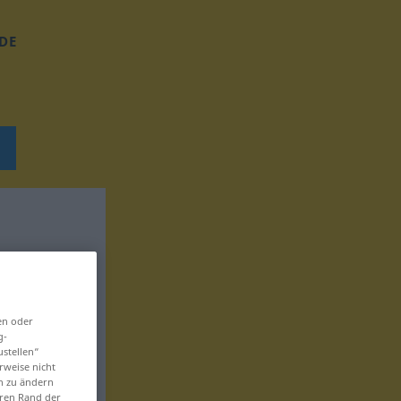
DE
en oder
g-
ustellen“
rweise nicht
en zu ändern
eren Rand der