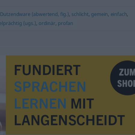
Dutzendware (abwertend, fig.)
,
schlicht
,
gemein
,
einfach
,
elprächtig (ugs.)
,
ordinär
,
profan