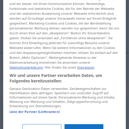
und wir besser mit Ihnen kommunizieren können. Notwendige,
handelsüblich
adj
funktionale und statistische Cookies, die für den Betrieb der Webseite
und der statistischen Auswertung unserer Webseite erforderlich sind,
werden auf Grundlage unserer Vorauswahl immer auf Ihrem Endgerät
Übersicht aller Übersetzungen
gespeichert. Marketing-Cookies und Cookies, die der Bereitstellung
(Für mehr Details die Übersetzung anklicken/antippen)
personalisierter Werbung dienen, werden nur gespeichert, wenn Sie uns
durch einen Klick auf den „Akzeptieren“-Button Ihr Einverständnis
geben. Klicken Sie ansonsten auf „Fortfahren ohne Akzeptieren“. Sie
uobičajen u trgovini
können Ihre Einwilligung jederzeit für zukünftige Besuche unserer
Webseite widerrufen. Wenn Sie weitere Informationen zu den Cookies
und den Anpassungsmöglichkeiten möchten, klicken Sie einfach auf den
Button „Mehr Optionen“. Weitergehende Hinweise zu der
Datenverarbeitung entnehmen Sie ansonsten unserer
Datenschutzerklärung
. Hier finden Sie unser
Impressum
.
uobičajen
u
trgovini
handelsüblich
Wir und unsere Partner verarbeiten Daten, um
Folgendes bereitzustellen:
Synonyme für "handelsüblich"
Genaue Geolocation-Daten verwenden. Geräteeigenschaften zur
Identifikation aktiv abfragen. Speichern von und/oder Zugriff auf
Informationen auf einem Gerät. Personalisierte Werbung und Inhalte,
Messung von Werbung und Inhalten, Zielgruppenforschung und
Entwicklung von Dienstleistungen.
klassisch
,
herkömmlich
,
häufig
,
üblich
,
gewöhnlich
,
Liste der Partner (Lieferanten)
gebräuchlich
,
normal
,
ortsüblich
,
geläufig