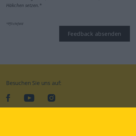
Häkchen setzen.*
*Pflichtfeld
Feedback absenden
Besuchen Sie uns auf:
facebook
YouTube
Instagram
Langenscheidt