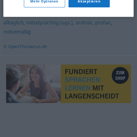
Mehr Optionen
Akzeptieren
gewöhnlich
,
normal
,
Dutzendware (abwertend, fig.)
,
schlicht
,
gemein
,
einfach
,
durchschnittlich
,
schnöde
,
alltäglich
,
mittelprächtig (ugs.)
,
ordinär
,
profan
,
mittelmäßig
© OpenThesaurus.de