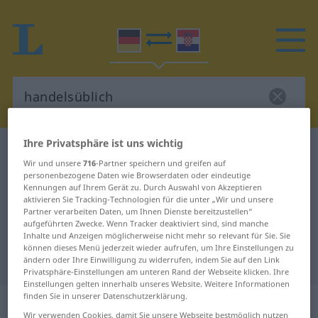
Ihre Privatsphäre ist uns wichtig
Deutsch-Kroatisch Wörterbuch
handelsüblich
Wir und unsere
716
-Partner speichern und greifen auf
Deutsch-Kroatisch Übersetzung für
personenbezogene Daten wie Browserdaten oder eindeutige
Kennungen auf Ihrem Gerät zu. Durch Auswahl von Akzeptieren
"handelsüblich"
aktivieren Sie Tracking-Technologien für die unter „Wir und unsere
Partner verarbeiten Daten, um Ihnen Dienste bereitzustellen“
aufgeführten Zwecke. Wenn Tracker deaktiviert sind, sind manche
"handelsüblich" Kroatisch
Inhalte und Anzeigen möglicherweise nicht mehr so relevant für Sie. Sie
können dieses Menü jederzeit wieder aufrufen, um Ihre Einstellungen zu
Übersetzung
ändern oder Ihre Einwilligung zu widerrufen, indem Sie auf den Link
Privatsphäre-Einstellungen am unteren Rand der Webseite klicken. Ihre
Einstellungen gelten innerhalb unseres Website. Weitere Informationen
finden Sie in unserer Datenschutzerklärung.
„handelsüblich“
: Adjektiv
Wir verwenden Cookies, damit Sie unsere Webseite bestmöglich nutzen