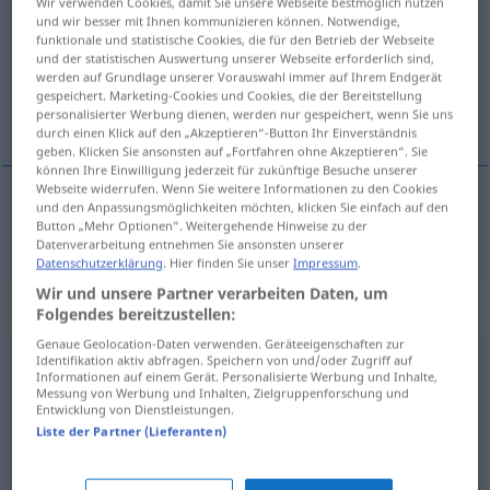
Wir verwenden Cookies, damit Sie unsere Webseite bestmöglich nutzen
und wir besser mit Ihnen kommunizieren können. Notwendige,
Übersicht aller Übersetzungen
funktionale und statistische Cookies, die für den Betrieb der Webseite
und der statistischen Auswertung unserer Webseite erforderlich sind,
(Für mehr Details die Übersetzung anklicken/antippen)
werden auf Grundlage unserer Vorauswahl immer auf Ihrem Endgerät
gespeichert. Marketing-Cookies und Cookies, die der Bereitstellung
ordinaran, prostački
personalisierter Werbung dienen, werden nur gespeichert, wenn Sie uns
durch einen Klick auf den „Akzeptieren“-Button Ihr Einverständnis
geben. Klicken Sie ansonsten auf „Fortfahren ohne Akzeptieren“. Sie
können Ihre Einwilligung jederzeit für zukünftige Besuche unserer
Webseite widerrufen. Wenn Sie weitere Informationen zu den Cookies
und den Anpassungsmöglichkeiten möchten, klicken Sie einfach auf den
ordinaran,
prostački
ordinär
Button „Mehr Optionen“. Weitergehende Hinweise zu der
Datenverarbeitung entnehmen Sie ansonsten unserer
Datenschutzerklärung
. Hier finden Sie unser
Impressum
.
Wir und unsere Partner verarbeiten Daten, um
Synonyme für "ordinär"
Folgendes bereitzustellen:
Genaue Geolocation-Daten verwenden. Geräteeigenschaften zur
Identifikation aktiv abfragen. Speichern von und/oder Zugriff auf
Informationen auf einem Gerät. Personalisierte Werbung und Inhalte,
billig
Messung von Werbung und Inhalten, Zielgruppenforschung und
Entwicklung von Dienstleistungen.
Liste der Partner (Lieferanten)
vulgär
,
anstößig
,
geschmacklos
,
unanständig
,
obszön
(geh.)