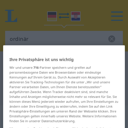
Ihre Privatsphäre ist uns wichtig
Deutsch-Kroatisch Wörterbuch
ordinär
Wir und unsere
716
-Partner speichern und greifen auf
Deutsch-Kroatisch Übersetzung für
personenbezogene Daten wie Browserdaten oder eindeutige
"ordinär"
Kennungen auf Ihrem Gerät zu. Durch Auswahl von Akzeptieren
aktivieren Sie Tracking-Technologien für die unter „Wir und unsere
Partner verarbeiten Daten, um Ihnen Dienste bereitzustellen“
aufgeführten Zwecke. Wenn Tracker deaktiviert sind, sind manche
"ordinär" Kroatisch Übersetzung
Inhalte und Anzeigen möglicherweise nicht mehr so relevant für Sie. Sie
können dieses Menü jederzeit wieder aufrufen, um Ihre Einstellungen zu
ändern oder Ihre Einwilligung zu widerrufen, indem Sie auf den Link
„ordinär“
: Adjektiv
Privatsphäre-Einstellungen am unteren Rand der Webseite klicken. Ihre
Einstellungen gelten innerhalb unseres Website. Weitere Informationen
finden Sie in unserer Datenschutzerklärung.
ordinär
adj