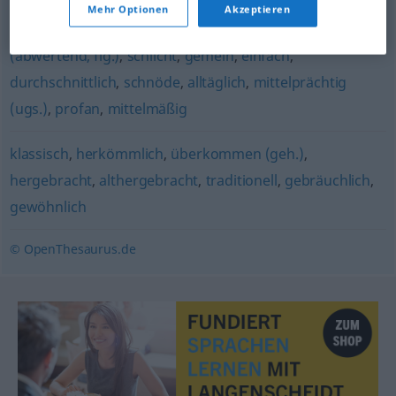
Mehr Optionen
Akzeptieren
gewöhnlich
,
handelsüblich (fig.)
,
normal
,
Dutzendware
(abwertend, fig.)
,
schlicht
,
gemein
,
einfach
,
durchschnittlich
,
schnöde
,
alltäglich
,
mittelprächtig
(ugs.)
,
profan
,
mittelmäßig
klassisch
,
herkömmlich
,
überkommen (geh.)
,
hergebracht
,
althergebracht
,
traditionell
,
gebräuchlich
,
gewöhnlich
© OpenThesaurus.de