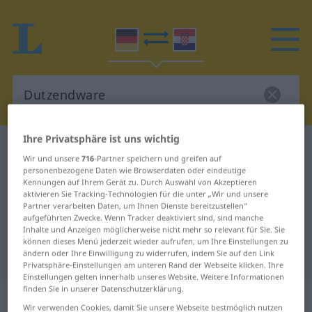
Ihre Privatsphäre ist uns wichtig
Deutsch-Kroatisch Wörterbuch
Dutzendware
Wir und unsere
716
-Partner speichern und greifen auf
Deutsch-Kroatisch Übersetzung für
personenbezogene Daten wie Browserdaten oder eindeutige
Kennungen auf Ihrem Gerät zu. Durch Auswahl von Akzeptieren
"Dutzendware"
aktivieren Sie Tracking-Technologien für die unter „Wir und unsere
Partner verarbeiten Daten, um Ihnen Dienste bereitzustellen“
aufgeführten Zwecke. Wenn Tracker deaktiviert sind, sind manche
Inhalte und Anzeigen möglicherweise nicht mehr so relevant für Sie. Sie
"Dutzendware" Kroatisch
können dieses Menü jederzeit wieder aufrufen, um Ihre Einstellungen zu
Übersetzung
ändern oder Ihre Einwilligung zu widerrufen, indem Sie auf den Link
Privatsphäre-Einstellungen am unteren Rand der Webseite klicken. Ihre
Einstellungen gelten innerhalb unseres Website. Weitere Informationen
finden Sie in unserer Datenschutzerklärung.
„Dutzendware“
: Femininum
Wir verwenden Cookies, damit Sie unsere Webseite bestmöglich nutzen