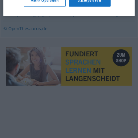
Mehr Optionen
Akzeptieren
gemein
,
einfach
,
durchschnittlich
,
schnöde
,
alltäglich
,
mittelprächtig (ugs.)
,
ordinär
,
profan
,
mittelmäßig
© OpenThesaurus.de