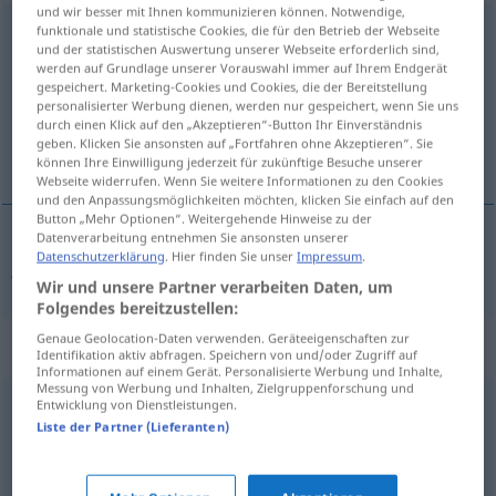
und wir besser mit Ihnen kommunizieren können. Notwendige,
Dutzendware
funktionale und statistische Cookies, die für den Betrieb der Webseite
f
<
Dutzendware
;
-n
>
FIG
und der statistischen Auswertung unserer Webseite erforderlich sind,
werden auf Grundlage unserer Vorauswahl immer auf Ihrem Endgerät
Übersicht aller Übersetzungen
gespeichert. Marketing-Cookies und Cookies, die der Bereitstellung
(Für mehr Details die Übersetzung anklicken/antippen)
personalisierter Werbung dienen, werden nur gespeichert, wenn Sie uns
durch einen Klick auf den „Akzeptieren“-Button Ihr Einverständnis
geben. Klicken Sie ansonsten auf „Fortfahren ohne Akzeptieren“. Sie
jeftina roba
können Ihre Einwilligung jederzeit für zukünftige Besuche unserer
Webseite widerrufen. Wenn Sie weitere Informationen zu den Cookies
und den Anpassungsmöglichkeiten möchten, klicken Sie einfach auf den
Button „Mehr Optionen“. Weitergehende Hinweise zu der
Datenverarbeitung entnehmen Sie ansonsten unserer
Datenschutzerklärung
. Hier finden Sie unser
Impressum
.
jeftina
roba
Dutzendware
Wir und unsere Partner verarbeiten Daten, um
Folgendes bereitzustellen:
Genaue Geolocation-Daten verwenden. Geräteeigenschaften zur
Synonyme für "Dutzendware"
Identifikation aktiv abfragen. Speichern von und/oder Zugriff auf
Informationen auf einem Gerät. Personalisierte Werbung und Inhalte,
Messung von Werbung und Inhalten, Zielgruppenforschung und
Entwicklung von Dienstleistungen.
Massenartikel
Liste der Partner (Lieferanten)
gewöhnlich
,
handelsüblich (fig.)
,
normal
,
schlicht
,