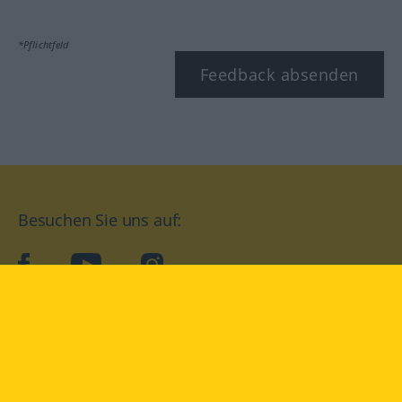
*Pflichtfeld
Feedback absenden
Besuchen Sie uns auf:
facebook
YouTube
Instagram
Langenscheidt