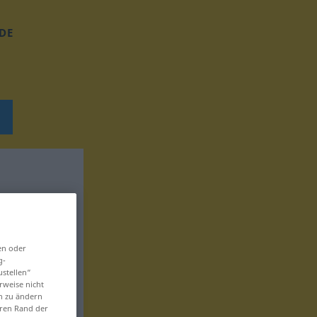
DE
en oder
g-
ustellen“
rweise nicht
en zu ändern
eren Rand der