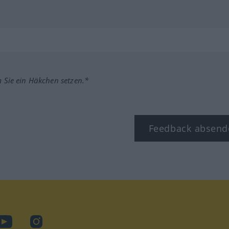
m Sie ein Häkchen setzen.*
Feedback absend
ook
YouTube
Instagram