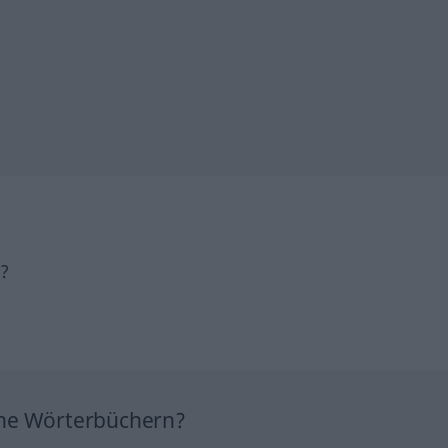
h?
ine Wörterbüchern?