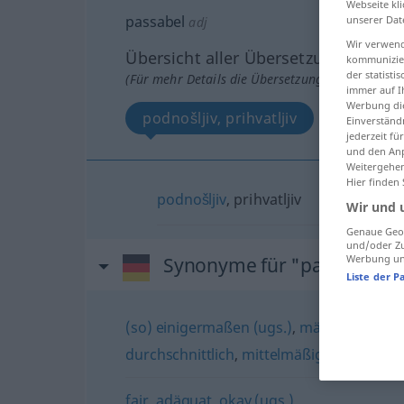
Webseite kli
passabel
unserer Dat
adj
Wir verwend
Übersicht aller Übersetzungen
kommunizier
der statist
(Für mehr Details die Übersetzung anklicken/an
immer auf I
Werbung die
podnošljiv, prihvatljiv
Einverständ
jederzeit f
und den Anp
Weitergehen
Hier finden
podnošljiv
, prihvatljiv
Wir und 
Genaue Geol
und/oder Zu
Werbung und
Synonyme für "passabel"
Liste der P
(so) einigermaßen (ugs.)
,
mäßig (geh., H
durchschnittlich
,
mittelmäßig
fair
,
adäquat
,
okay (ugs.)