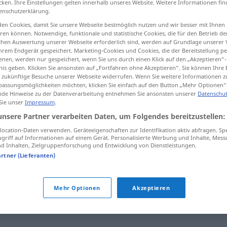
cken. Ihre Einstellungen gelten innerhalb unseres Website. Weitere Informationen fin
enschutzerklärung.
en Cookies, damit Sie unsere Webseite bestmöglich nutzen und wir besser mit Ihnen
en können. Notwendige, funktionale und statistische Cookies, die für den Betrieb d
ischen Auswertung unserer Webseite erforderlich sind, werden auf Grundlage unserer
tippen)
hrem Endgerät gespeichert. Marketing-Cookies und Cookies, die der Bereitstellung per
nen, werden nur gespeichert, wenn Sie uns durch einen Klick auf den „Akzeptieren“-
nis geben. Klicken Sie ansonsten auf „Fortfahren ohne Akzeptieren“. Sie können Ihre 
ür zukünftige Besuche unserer Webseite widerrufen. Wenn Sie weitere Informationen 
assungsmöglichkeiten möchten, klicken Sie einfach auf den Button „Mehr Optionen“
de Hinweise zu der Datenverarbeitung entnehmen Sie ansonsten unserer
Datenschut
 Sie unser
Impressum
.
passabel
unsere Partner verarbeiten Daten, um Folgendes bereitzustellen:
ocation-Daten verwenden. Geräteeigenschaften zur Identifikation aktiv abfragen. Sp
griff auf Informationen auf einem Gerät. Personalisierte Werbung und Inhalte, Mes
 Inhalten, Zielgruppenforschung und Entwicklung von Dienstleistungen.
artner (Lieferanten)
auptform)
,
mittelprächtig (ugs.)
,
einigermaßen (ugs.)
,
Mehr Optionen
Akzeptieren