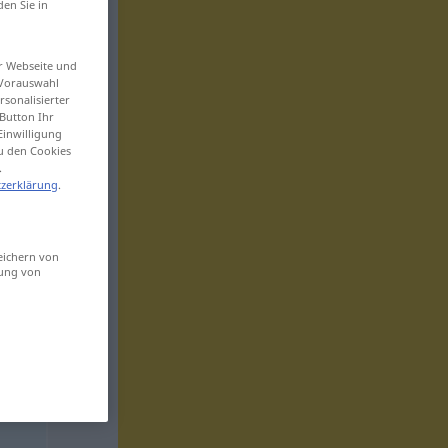
den Sie in
er Webseite und
 Vorauswahl
sonalisierter
Button Ihr
Einwilligung
zu den Cookies
.
zerklärung
.
eichern von
sung von