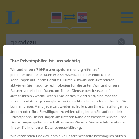
Ihre Privatsphäre ist uns wichtig
Deutsch-Kroatisch Wörterbuch
geradezu
Wir und unsere
716
-Partner speichern und greifen auf
Deutsch-Kroatisch Übersetzung für
personenbezogene Daten wie Browserdaten oder eindeutige
Kennungen auf Ihrem Gerät zu. Durch Auswahl von Akzeptieren
"geradezu"
aktivieren Sie Tracking-Technologien für die unter „Wir und unsere
Partner verarbeiten Daten, um Ihnen Dienste bereitzustellen“
aufgeführten Zwecke. Wenn Tracker deaktiviert sind, sind manche
Inhalte und Anzeigen möglicherweise nicht mehr so relevant für Sie. Sie
"geradezu" Kroatisch Übersetzung
können dieses Menü jederzeit wieder aufrufen, um Ihre Einstellungen zu
ändern oder Ihre Einwilligung zu widerrufen, indem Sie auf den Link
Privatsphäre-Einstellungen am unteren Rand der Webseite klicken. Ihre
„geradezu“
: Adverb
Einstellungen gelten innerhalb unseres Website. Weitere Informationen
finden Sie in unserer Datenschutzerklärung.
Wir verwenden Cookies, damit Sie unsere Webseite bestmöglich nutzen
geradezu
adv