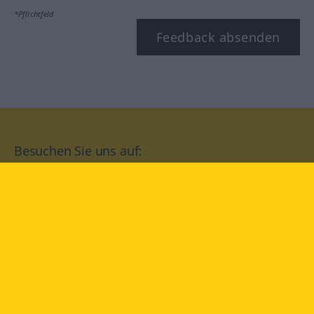
*Pflichtfeld
Feedback absenden
Besuchen Sie uns auf:
facebook
YouTube
Instagram
Langenscheidt
NUTZUNGSBEDINGUNGEN