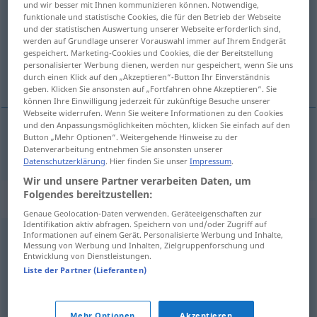
und wir besser mit Ihnen kommunizieren können. Notwendige,
funktionale und statistische Cookies, die für den Betrieb der Webseite
Übersicht aller Übersetzungen
und der statistischen Auswertung unserer Webseite erforderlich sind,
werden auf Grundlage unserer Vorauswahl immer auf Ihrem Endgerät
(Für mehr Details die Übersetzung anklicken/antippen)
gespeichert. Marketing-Cookies und Cookies, die der Bereitstellung
personalisierter Werbung dienen, werden nur gespeichert, wenn Sie uns
upravo
durch einen Klick auf den „Akzeptieren“-Button Ihr Einverständnis
geben. Klicken Sie ansonsten auf „Fortfahren ohne Akzeptieren“. Sie
können Ihre Einwilligung jederzeit für zukünftige Besuche unserer
Webseite widerrufen. Wenn Sie weitere Informationen zu den Cookies
und den Anpassungsmöglichkeiten möchten, klicken Sie einfach auf den
Button „Mehr Optionen“. Weitergehende Hinweise zu der
upravo
geradezu
Datenverarbeitung entnehmen Sie ansonsten unserer
Datenschutzerklärung
. Hier finden Sie unser
Impressum
.
Wir und unsere Partner verarbeiten Daten, um
Folgendes bereitzustellen:
Synonyme für "geradezu"
Genaue Geolocation-Daten verwenden. Geräteeigenschaften zur
Identifikation aktiv abfragen. Speichern von und/oder Zugriff auf
Informationen auf einem Gerät. Personalisierte Werbung und Inhalte,
förmlich
,
praktisch
,
regelrecht (ugs.)
Messung von Werbung und Inhalten, Zielgruppenforschung und
Entwicklung von Dienstleistungen.
Liste der Partner (Lieferanten)
freilich (ugs., süddt.)
,
gerade
,
glatt
,
geradewegs
,
einfach
,
rein (ugs.)
,
schlicht
,
durchaus
,
direkt
Mehr Optionen
Akzeptieren