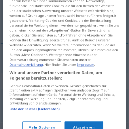
und wir besser mit Ihnen kommunizieren können. Notwendige,
funktionale und statistische Cookies, die für den Betrieb der Webseite
Übersicht aller Übersetzungen
und der statistischen Auswertung unserer Webseite erforderlich sind,
werden auf Grundlage unserer Vorauswahl immer auf Ihrem Endgerät
(Für mehr Details die Übersetzung anklicken/antippen)
gespeichert. Marketing-Cookies und Cookies, die der Bereitstellung
personalisierter Werbung dienen, werden nur gespeichert, wenn Sie uns
skroman
durch einen Klick auf den „Akzeptieren“-Button Ihr Einverständnis
geben. Klicken Sie ansonsten auf „Fortfahren ohne Akzeptieren“. Sie
können Ihre Einwilligung jederzeit für zukünftige Besuche unserer
Webseite widerrufen. Wenn Sie weitere Informationen zu den Cookies
und den Anpassungsmöglichkeiten möchten, klicken Sie einfach auf den
Button „Mehr Optionen“. Weitergehende Hinweise zu der
skroman
genügsam
Datenverarbeitung entnehmen Sie ansonsten unserer
Datenschutzerklärung
. Hier finden Sie unser
Impressum
.
Wir und unsere Partner verarbeiten Daten, um
Folgendes bereitzustellen:
Synonyme für "genügsam"
Genaue Geolocation-Daten verwenden. Geräteeigenschaften zur
Identifikation aktiv abfragen. Speichern von und/oder Zugriff auf
Informationen auf einem Gerät. Personalisierte Werbung und Inhalte,
Messung von Werbung und Inhalten, Zielgruppenforschung und
schlicht
,
karg
,
anspruchslos
,
einfach
,
spärlich
Entwicklung von Dienstleistungen.
Liste der Partner (Lieferanten)
© OpenThesaurus.de
Mehr Optionen
Akzeptieren