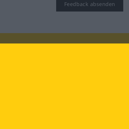
Feedback absenden
Besuchen Sie uns auf:
facebook
YouTube
Instagram
Langenscheidt
NUTZUNGSBEDINGUNGEN
DATENSCHUTZBESTIMMUNGEN