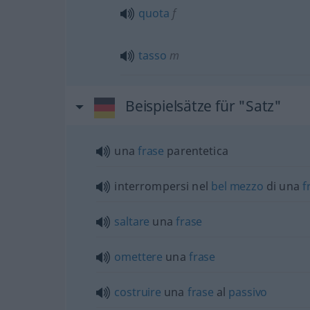
quota
f
tasso
m
Beispielsätze für "Satz"
una
frase
parentetica
interrompersi nel
bel
mezzo
di una
f
saltare
una
frase
omettere
una
frase
costruire
una
frase
al
passivo