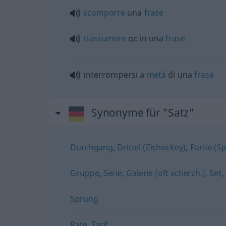
scomporre
una
frase
riassumere
qc in una
frase
interrompersi a
metà
di una
frase
Synonyme für "Satz"
Durchgang
,
Drittel (Eishockey)
,
Partie (S
Gruppe
,
Serie
,
Galerie (oft scherzh.)
,
Set
,
Sprung
Rate
,
Tarif