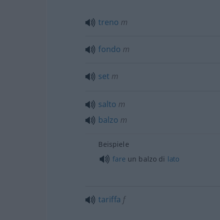
treno
m
fondo
m
set
m
salto
m
balzo
m
Beispiele
fare
un balzo di
lato
tariffa
f