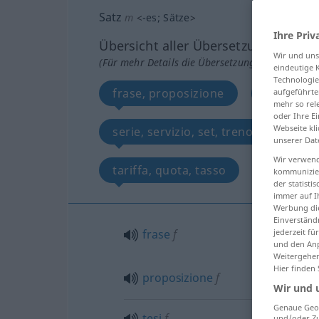
Satz
m
<
-es
;
Sätze
>
Ihre Priv
Übersicht aller Übersetzungen
Wir und un
(Für mehr Details die Übersetzung anklicken/an
eindeutige 
Technologie
frase, proposizione
tesi
aufgeführte
mehr so rel
oder Ihre E
Webseite kli
serie, servizio, set, treno
fon
unserer Dat
Wir verwend
tariffa, quota, tasso
kommunizier
der statist
immer auf I
Werbung die
Einverständ
frase
f
jederzeit f
und den Anp
Weitergehen
Hier finden
proposizione
f
Wir und 
Genaue Geol
tesi
f
und/oder Zu