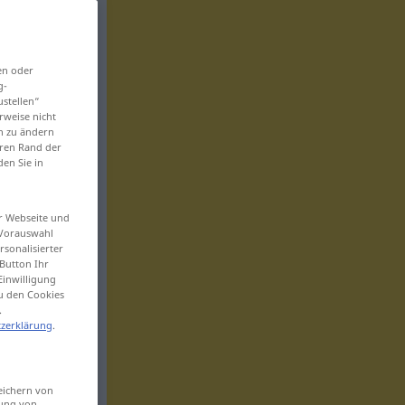
en oder
g-
ustellen“
rweise nicht
en zu ändern
eren Rand der
den Sie in
er Webseite und
 Vorauswahl
sonalisierter
Button Ihr
Einwilligung
zu den Cookies
.
zerklärung
.
eichern von
sung von