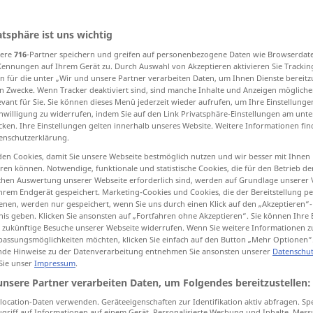
atsphäre ist uns wichtig
sere
716
-Partner speichern und greifen auf personenbezogene Daten wie Browserdat
tippen)
Kennungen auf Ihrem Gerät zu. Durch Auswahl von Akzeptieren aktivieren Sie Trackin
n für die unter „Wir und unsere Partner verarbeiten Daten, um Ihnen Dienste bereitz
teorema
composizione
movimento
n Zwecke. Wenn Tracker deaktiviert sind, sind manche Inhalte und Anzeigen mögliche
evant für Sie. Sie können dieses Menü jederzeit wieder aufrufen, um Ihre Einstellung
inwilligung zu widerrufen, indem Sie auf den Link Privatsphäre-Einstellungen am unt
cken. Ihre Einstellungen gelten innerhalb unseres Website. Weitere Informationen fin
do
set
salto, balzo
enschutzerklärung.
en Cookies, damit Sie unsere Webseite bestmöglich nutzen und wir besser mit Ihnen
en können. Notwendige, funktionale und statistische Cookies, die für den Betrieb d
ischen Auswertung unserer Webseite erforderlich sind, werden auf Grundlage unserer
hrem Endgerät gespeichert. Marketing-Cookies und Cookies, die der Bereitstellung per
nen, werden nur gespeichert, wenn Sie uns durch einen Klick auf den „Akzeptieren“-
nis geben. Klicken Sie ansonsten auf „Fortfahren ohne Akzeptieren“. Sie können Ihre 
ür zukünftige Besuche unserer Webseite widerrufen. Wenn Sie weitere Informationen 
Satz
assungsmöglichkeiten möchten, klicken Sie einfach auf den Button „Mehr Optionen“
de Hinweise zu der Datenverarbeitung entnehmen Sie ansonsten unserer
Datenschut
 Sie unser
Impressum
.
Satz
GRAM
unsere Partner verarbeiten Daten, um Folgendes bereitzustellen:
ocation-Daten verwenden. Geräteeigenschaften zur Identifikation aktiv abfragen. Sp
Satz
griff auf Informationen auf einem Gerät. Personalisierte Werbung und Inhalte, Mes