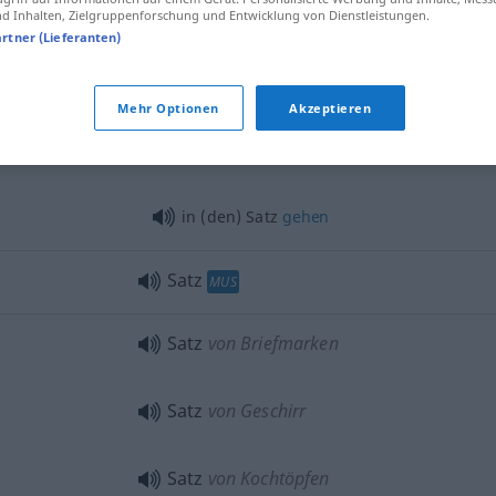
PHIL
 Inhalten, Zielgruppenforschung und Entwicklung von Dienstleistungen.
artner (Lieferanten)
Satz
MATH
Mehr Optionen
Akzeptieren
Satz
TYPO
in (den) Satz
gehen
Satz
MUS
Satz
von Briefmarken
Satz
von Geschirr
Satz
von Kochtöpfen