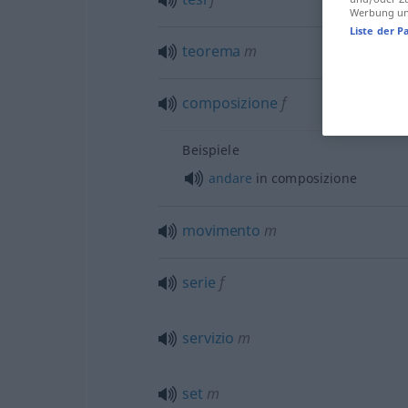
Werbung und
Liste der P
teorema
m
composizione
f
Beispiele
andare
in composizione
movimento
m
serie
f
servizio
m
set
m