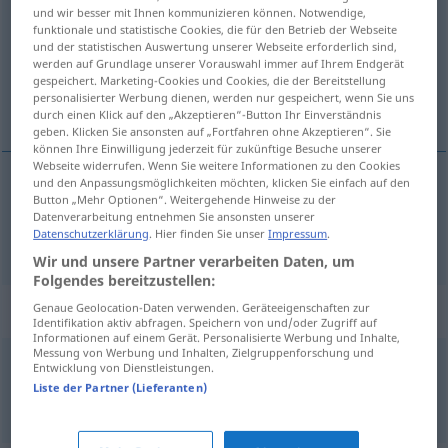
und wir besser mit Ihnen kommunizieren können. Notwendige,
funktionale und statistische Cookies, die für den Betrieb der Webseite
Übersicht aller Übersetzungen
und der statistischen Auswertung unserer Webseite erforderlich sind,
(Für mehr Details die Übersetzung anklicken/antippen)
werden auf Grundlage unserer Vorauswahl immer auf Ihrem Endgerät
gespeichert. Marketing-Cookies und Cookies, die der Bereitstellung
personalisierter Werbung dienen, werden nur gespeichert, wenn Sie uns
tariffa
durch einen Klick auf den „Akzeptieren“-Button Ihr Einverständnis
geben. Klicken Sie ansonsten auf „Fortfahren ohne Akzeptieren“. Sie
können Ihre Einwilligung jederzeit für zukünftige Besuche unserer
Webseite widerrufen. Wenn Sie weitere Informationen zu den Cookies
und den Anpassungsmöglichkeiten möchten, klicken Sie einfach auf den
Button „Mehr Optionen“. Weitergehende Hinweise zu der
tariffa
f
Tarif
Datenverarbeitung entnehmen Sie ansonsten unserer
Datenschutzerklärung
. Hier finden Sie unser
Impressum
.
Wir und unsere Partner verarbeiten Daten, um
Folgendes bereitzustellen:
Beispielsätze für "Tarif"
Genaue Geolocation-Daten verwenden. Geräteeigenschaften zur
Identifikation aktiv abfragen. Speichern von und/oder Zugriff auf
Informationen auf einem Gerät. Personalisierte Werbung und Inhalte,
Messung von Werbung und Inhalten, Zielgruppenforschung und
Entwicklung von Dienstleistungen.
-er Tarif
Liste der Partner (Lieferanten)
tariffa
degressiva