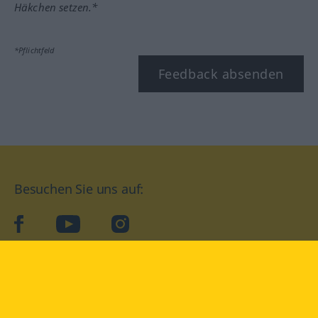
Häkchen setzen.*
*Pflichtfeld
Feedback absenden
Besuchen Sie uns auf:
facebook
YouTube
Instagram
Langenscheidt