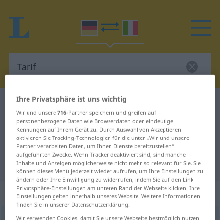
Ihre Privatsphäre ist uns wichtig
Deutsch-Italienisch Wörterbuch
Tarif
Wir und unsere
716
-Partner speichern und greifen auf
Deutsch-Italienisch Übersetzung
personenbezogene Daten wie Browserdaten oder eindeutige
Kennungen auf Ihrem Gerät zu. Durch Auswahl von Akzeptieren
für "Tarif"
aktivieren Sie Tracking-Technologien für die unter „Wir und unsere
Partner verarbeiten Daten, um Ihnen Dienste bereitzustellen“
aufgeführten Zwecke. Wenn Tracker deaktiviert sind, sind manche
"Tarif" Italienisch Übersetzung
Inhalte und Anzeigen möglicherweise nicht mehr so relevant für Sie. Sie
können dieses Menü jederzeit wieder aufrufen, um Ihre Einstellungen zu
ändern oder Ihre Einwilligung zu widerrufen, indem Sie auf den Link
Privatsphäre-Einstellungen am unteren Rand der Webseite klicken. Ihre
„Tarif“
: Maskulinum
Einstellungen gelten innerhalb unseres Website. Weitere Informationen
finden Sie in unserer Datenschutzerklärung.
Tarif
Wir verwenden Cookies, damit Sie unsere Webseite bestmöglich nutzen
m
<
-s
;
-e
>