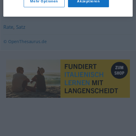
Mehr Optionen
Akzeptieren
Synonyme für "Tarif"
Rate
,
Satz
© OpenThesaurus.de