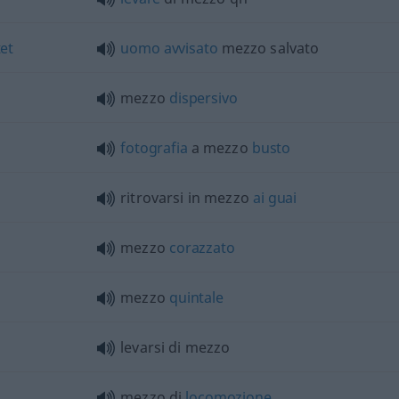
et
uomo
avvisato
mezzo salvato
mezzo
dispersivo
fotografia
a mezzo
busto
ritrovarsi in mezzo
ai
guai
mezzo
corazzato
mezzo
quintale
levarsi di mezzo
mezzo di
locomozione