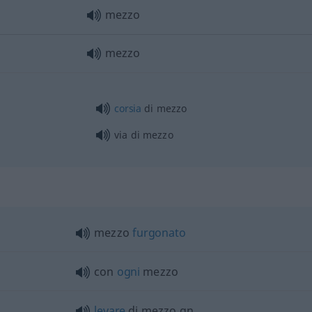
mezzo
mezzo
corsia
di mezzo
via di mezzo
mezzo
furgonato
con
ogni
mezzo
levare
di mezzo
qn