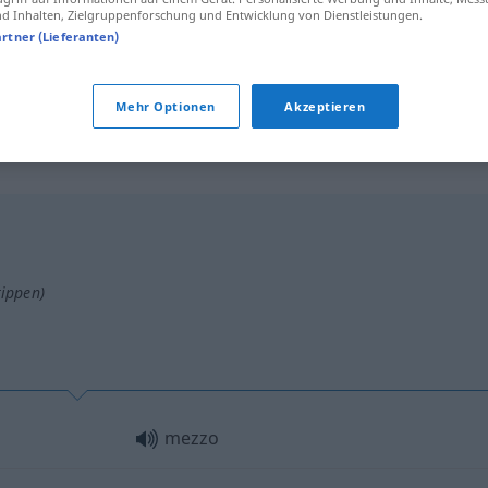
a mezzo
corriere
 Inhalten, Zielgruppenforschung und Entwicklung von Dienstleistungen.
artner (Lieferanten)
a mezzo
posta
Mehr Optionen
Akzeptieren
tippen)
mezzo