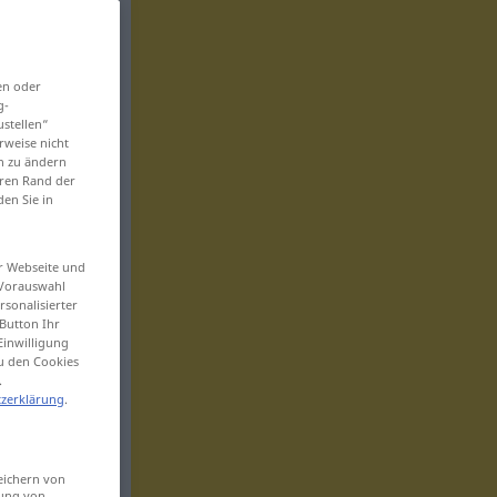
en oder
g-
ustellen“
rweise nicht
en zu ändern
eren Rand der
den Sie in
er Webseite und
 Vorauswahl
sonalisierter
Button Ihr
Einwilligung
zu den Cookies
.
zerklärung
.
eichern von
sung von