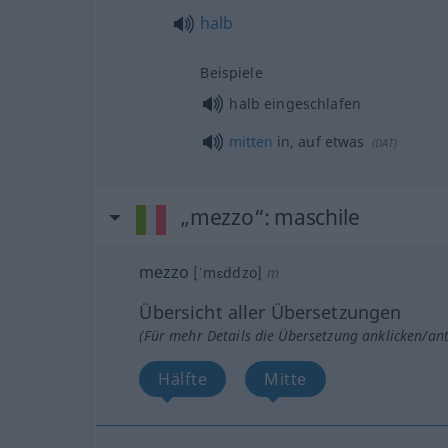
halb
Beispiele
halb eingeschlafen
mitten
in, auf
etwas
(
DAT
)
„mezzo“
: maschile
mezzo
[ˈmɛddzo]
m
Übersicht aller Übersetzungen
(Für mehr Details die Übersetzung anklicken/an
Hälfte
Mitte