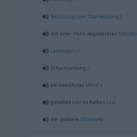
Bezahlung
f
per
Überweisung
f
mit einer
Plane
abgedecktes
Fahrzeu
Lastwagen
m
Scheckzahlung
f
ein bewährtes
Mittel
n
geteiltes
Leid
ist halbes
Leid
der goldene
Mittelweg