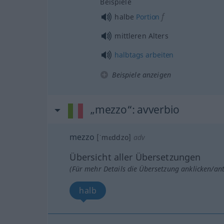
Beispiele
f
halbe
Portion
mittleren Alters
halbtags
arbeiten
Beispiele anzeigen
„mezzo“
: avverbio
mezzo
[ˈmɛddzo]
adv
Übersicht aller Übersetzungen
(Für mehr Details die Übersetzung anklicken/an
halb