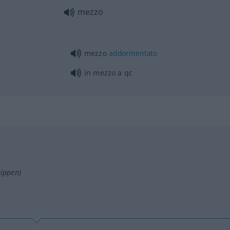
mezzo
mezzo
addormentato
in mezzo a
qc
tippen)