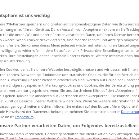
atsphäre ist uns wichtig
sere
716
-Partner speichern und greifen auf personenbezogene Daten wie Browserdat
tippen)
Kennungen auf Ihrem Gerät zu. Durch Auswahl von Akzeptieren aktivieren Sie Trackin
n für die unter „Wir und unsere Partner verarbeiten Daten, um Ihnen Dienste bereitz
liches Verkehrsmittel
Weitere Beispiele...
n Zwecke. Wenn Tracker deaktiviert sind, sind manche Inhalte und Anzeigen mögliche
evant für Sie. Sie können dieses Menü jederzeit wieder aufrufen, um Ihre Einstellung
inwilligung zu widerrufen, indem Sie auf den Link Privatsphäre-Einstellungen am unt
cken. Ihre Einstellungen gelten innerhalb unseres Website. Weitere Informationen fin
enschutzerklärung.
mezzo
en Cookies, damit Sie unsere Webseite bestmöglich nutzen und wir besser mit Ihnen
en können. Notwendige, funktionale und statistische Cookies, die für den Betrieb d
ischen Auswertung unserer Webseite erforderlich sind, werden auf Grundlage unserer
mezzo
veicolo
hrem Endgerät gespeichert. Marketing-Cookies und Cookies, die der Bereitstellung per
nen, werden nur gespeichert, wenn Sie uns durch einen Klick auf den „Akzeptieren“-
nis geben. Klicken Sie ansonsten auf „Fortfahren ohne Akzeptieren“. Sie können Ihre 
ür zukünftige Besuche unserer Webseite widerrufen. Wenn Sie weitere Informationen 
mezzo
pubblico
assungsmöglichkeiten möchten, klicken Sie einfach auf den Button „Mehr Optionen“
de Hinweise zu der Datenverarbeitung entnehmen Sie ansonsten unserer
Datenschut
 Sie unser
Impressum
.
unsere Partner verarbeiten Daten, um Folgendes bereitzustellen:
a mezzo
ocation-Daten verwenden. Geräteeigenschaften zur Identifikation aktiv abfragen. Sp
griff auf Informationen auf einem Gerät. Personalisierte Werbung und Inhalte, Mes