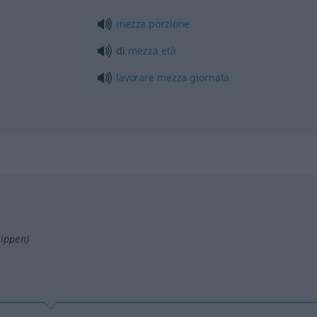
mezza
porzione
di
mezza
età
lavorare
mezza
giornata
tippen)