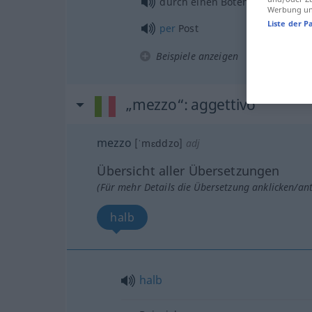
durch einen Boten
Werbung und
Liste der P
per
Post
Beispiele anzeigen
„mezzo“
: aggettivo
mezzo
[ˈmɛddzo]
adj
Übersicht aller Übersetzungen
(Für mehr Details die Übersetzung anklicken/an
halb
halb