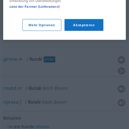
Entwicklung von Dienstleistungen.
Liste der Partner (Lieferanten)
Beispiele
eine Runde
ausgeben
UMG
Mehr Optionen
Akzeptieren
offrire
da
bere
a tutti
girone
m
Runde
SPORT
round
m
Runde
beim Boxen
ripresa
f
Runde
beim Boxen
Beispiele
in die Runde
blicken