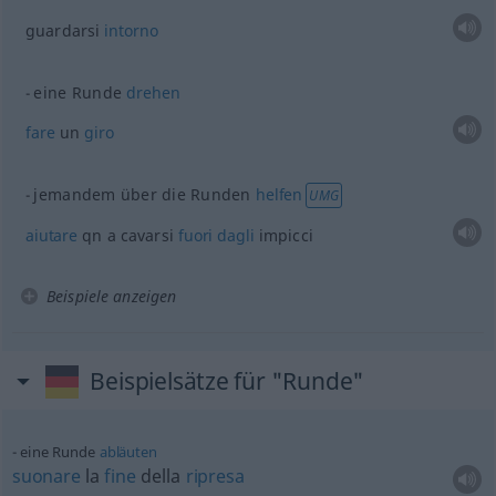
guardarsi
intorno
eine Runde
drehen
fare
un
giro
jemandem über die Runden
helfen
UMG
aiutare
qn a cavarsi
fuori
dagli
impicci
Beispiele anzeigen
Beispielsätze für "Runde"
eine Runde
abläuten
suonare
la
fine
della
ripresa