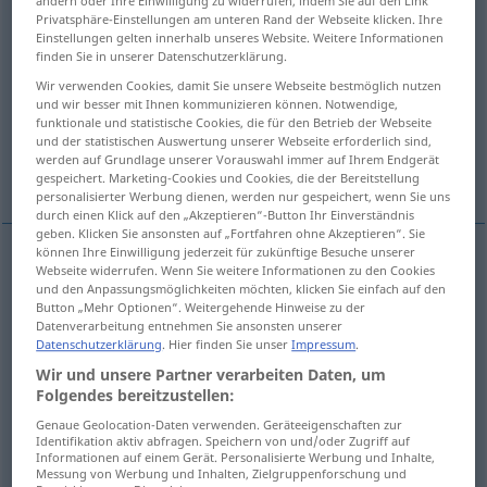
ändern oder Ihre Einwilligung zu widerrufen, indem Sie auf den Link
Privatsphäre-Einstellungen am unteren Rand der Webseite klicken. Ihre
Übersicht aller Übersetzungen
Einstellungen gelten innerhalb unseres Website. Weitere Informationen
finden Sie in unserer Datenschutzerklärung.
(Für mehr Details die Übersetzung anklicken/antippen)
Wir verwenden Cookies, damit Sie unsere Webseite bestmöglich nutzen
und wir besser mit Ihnen kommunizieren können. Notwendige,
cerchia, compagnia
giro
girone
funktionale und statistische Cookies, die für den Betrieb der Webseite
und der statistischen Auswertung unserer Webseite erforderlich sind,
werden auf Grundlage unserer Vorauswahl immer auf Ihrem Endgerät
round, ripresa
Weitere Beispiele...
gespeichert. Marketing-Cookies und Cookies, die der Bereitstellung
personalisierter Werbung dienen, werden nur gespeichert, wenn Sie uns
durch einen Klick auf den „Akzeptieren“-Button Ihr Einverständnis
geben. Klicken Sie ansonsten auf „Fortfahren ohne Akzeptieren“. Sie
können Ihre Einwilligung jederzeit für zukünftige Besuche unserer
Webseite widerrufen. Wenn Sie weitere Informationen zu den Cookies
cerchia
f
Runde
Gesellschaft
und den Anpassungsmöglichkeiten möchten, klicken Sie einfach auf den
Button „Mehr Optionen“. Weitergehende Hinweise zu der
Datenverarbeitung entnehmen Sie ansonsten unserer
compagnia
f
Runde
Gesellschaft
Datenschutzerklärung
. Hier finden Sie unser
Impressum
.
Wir und unsere Partner verarbeiten Daten, um
Folgendes bereitzustellen:
Genaue Geolocation-Daten verwenden. Geräteeigenschaften zur
Identifikation aktiv abfragen. Speichern von und/oder Zugriff auf
giro
m
Runde
Tour
Informationen auf einem Gerät. Personalisierte Werbung und Inhalte,
Messung von Werbung und Inhalten, Zielgruppenforschung und