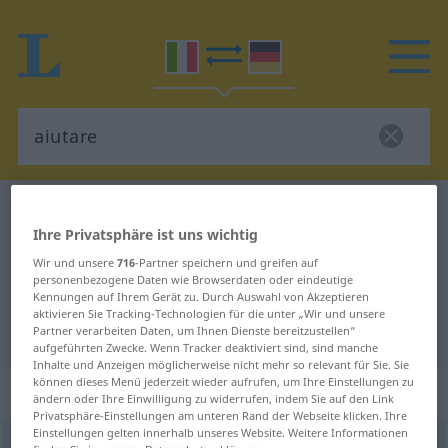
Italienisch-Deutsch Wörterbuch
aiutare
Ihre Privatsphäre ist uns wichtig
Italienisch-Deutsch Übersetzung
Wir und unsere
716
-Partner speichern und greifen auf
für "aiutare"
personenbezogene Daten wie Browserdaten oder eindeutige
Kennungen auf Ihrem Gerät zu. Durch Auswahl von Akzeptieren
aktivieren Sie Tracking-Technologien für die unter „Wir und unsere
"aiutare" Deutsch Übersetzung
Partner verarbeiten Daten, um Ihnen Dienste bereitzustellen“
aufgeführten Zwecke. Wenn Tracker deaktiviert sind, sind manche
Inhalte und Anzeigen möglicherweise nicht mehr so relevant für Sie. Sie
können dieses Menü jederzeit wieder aufrufen, um Ihre Einstellungen zu
„aiutare“
: verbo transitivo
ändern oder Ihre Einwilligung zu widerrufen, indem Sie auf den Link
Privatsphäre-Einstellungen am unteren Rand der Webseite klicken. Ihre
Einstellungen gelten innerhalb unseres Website. Weitere Informationen
aiutare
[ajuˈtaːre]
v/t