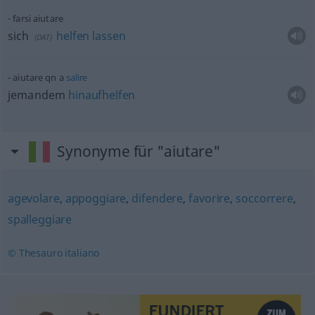
farsi aiutare
sich
helfen
lassen
(
DAT
)
aiutare
qn
a
salire
jemandem
hinaufhelfen
Synonyme für "aiutare"
agevolare
,
appoggiare
,
difendere
,
favorire
,
soccorrere
,
spalleggiare
© Thesauro italiano