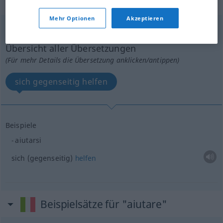
„aiutare“
: verbo pronominale
Mehr Optionen
Akzeptieren
aiutare
[ajuˈtaːre]
v/pr
Übersicht aller Übersetzungen
(Für mehr Details die Übersetzung anklicken/antippen)
sich gegenseitig helfen
Beispiele
aiutarsi
sich (gegenseitig)
helfen
Beispielsätze für "aiutare"