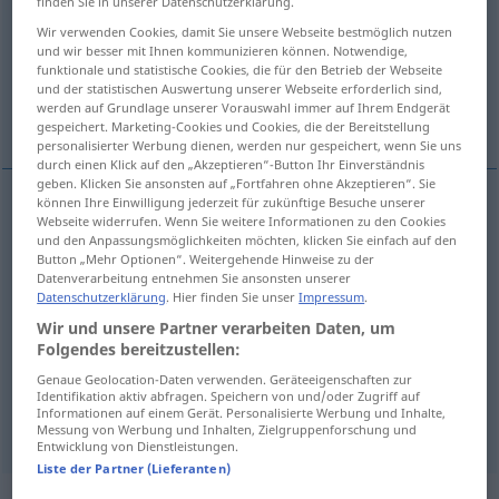
finden Sie in unserer Datenschutzerklärung.
Wir verwenden Cookies, damit Sie unsere Webseite bestmöglich nutzen
Übersicht aller Übersetzungen
und wir besser mit Ihnen kommunizieren können. Notwendige,
(Für mehr Details die Übersetzung anklicken/antippen)
funktionale und statistische Cookies, die für den Betrieb der Webseite
und der statistischen Auswertung unserer Webseite erforderlich sind,
werden auf Grundlage unserer Vorauswahl immer auf Ihrem Endgerät
erleichtern, fördern
gespeichert. Marketing-Cookies und Cookies, die der Bereitstellung
personalisierter Werbung dienen, werden nur gespeichert, wenn Sie uns
durch einen Klick auf den „Akzeptieren“-Button Ihr Einverständnis
geben. Klicken Sie ansonsten auf „Fortfahren ohne Akzeptieren“. Sie
können Ihre Einwilligung jederzeit für zukünftige Besuche unserer
Beispiele
Webseite widerrufen. Wenn Sie weitere Informationen zu den Cookies
und den Anpassungsmöglichkeiten möchten, klicken Sie einfach auf den
aiutare
qn
Button „Mehr Optionen“. Weitergehende Hinweise zu der
Datenverarbeitung entnehmen Sie ansonsten unserer
jemandem
helfen
Datenschutzerklärung
. Hier finden Sie unser
Impressum
.
Wir und unsere Partner verarbeiten Daten, um
Folgendes bereitzustellen:
Genaue Geolocation-Daten verwenden. Geräteeigenschaften zur
erleichtern
,
fördern
aiutare
Identifikation aktiv abfragen. Speichern von und/oder Zugriff auf
Informationen auf einem Gerät. Personalisierte Werbung und Inhalte,
Messung von Werbung und Inhalten, Zielgruppenforschung und
Entwicklung von Dienstleistungen.
Liste der Partner (Lieferanten)