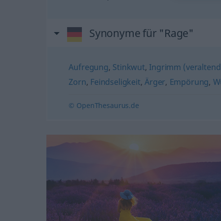
Synonyme für "Rage"
Aufregung
,
Stinkwut
,
Ingrimm (veraltend
Zorn
,
Feindseligkeit
,
Ärger
,
Empörung
,
Wu
© OpenThesaurus.de