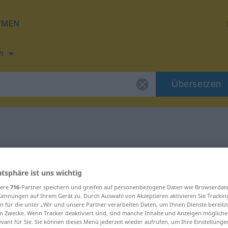
HMEN
h
Übersetzen
ung für "Rage"
atsphäre ist uns wichtig
ng
sere
716
-Partner speichern und greifen auf personenbezogene Daten wie Browserdat
Kennungen auf Ihrem Gerät zu. Durch Auswahl von Akzeptieren aktivieren Sie Trackin
n für die unter „Wir und unsere Partner verarbeiten Daten, um Ihnen Dienste bereitz
n Zwecke. Wenn Tracker deaktiviert sind, sind manche Inhalte und Anzeigen mögliche
evant für Sie. Sie können dieses Menü jederzeit wieder aufrufen, um Ihre Einstellung