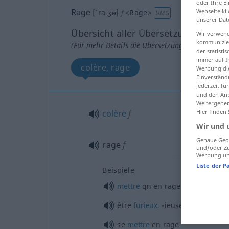
oder Ihre E
Rage
Webseite kli
[ˈraːʒə]
f
<
Rage
>
UMG
unserer Dat
Übersicht aller Übersetzungen
Wir verwend
kommunizier
(Für mehr Details die Übersetzung anklicken/an
der statist
immer auf I
colère, rage
Werbung die
Einverständ
jederzeit f
und den Anp
Weitergehen
Hier finden
colère
f
Wir und 
Genaue Geol
rage
f
und/oder Zu
Werbung und
Liste der P
Beispiele
mettre
qn
en rage
être
furieux
, -ieuse
se
mettre
en rage