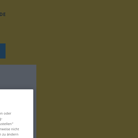
DE
en oder
g-
ustellen“
rweise nicht
en zu ändern