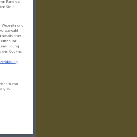
eren Rand der
den Sie in
er Webseite und
 Vorauswahl
sonalisierter
Button Ihr
Einwilligung
zu den Cookies
.
zerklärung
.
eichern von
sung von