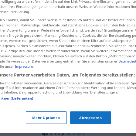
inwilligung zu widerrufen, indem Sie auf den Link Privatsphäre-Einstellungen am unt
cken. Ihre Einstellungen gelten innerhalb unseres Website. Weitere Informationen fin
enschutzerklärung.
en Cookies, damit Sie unsere Webseite bestmöglich nutzen und wir besser mit Ihnen
en können. Notwendige, funktionale und statistische Cookies, die für den Betrieb d
tippen)
ischen Auswertung unserer Webseite erforderlich sind, werden auf Grundlage unserer
hrem Endgerät gespeichert. Marketing-Cookies und Cookies, die der Bereitstellung per
nen, werden nur gespeichert, wenn Sie uns durch einen Klick auf den „Akzeptieren“-
nis geben. Klicken Sie ansonsten auf „Fortfahren ohne Akzeptieren“. Sie können Ihre 
ür zukünftige Besuche unserer Webseite widerrufen. Wenn Sie weitere Informationen 
assungsmöglichkeiten möchten, klicken Sie einfach auf den Button „Mehr Optionen“
de Hinweise zu der Datenverarbeitung entnehmen Sie ansonsten unserer
Datenschut
 Sie unser
Impressum
.
Rage
unsere Partner verarbeiten Daten, um Folgendes bereitzustellen:
ocation-Daten verwenden. Geräteeigenschaften zur Identifikation aktiv abfragen. Sp
Rage
griff auf Informationen auf einem Gerät. Personalisierte Werbung und Inhalte, Mes
 Inhalten, Zielgruppenforschung und Entwicklung von Dienstleistungen.
artner (Lieferanten)
jemanden in Rage
bringen
Mehr Optionen
Akzeptieren
in Rage
sein
in Rage
kommen