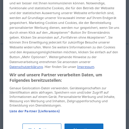
und wir besser mit Ihnen kommunizieren können. Notwendige,
funktionale und statistische Cookies, die für den Betrieb der Webseite
Übersicht aller Übersetzungen
und der statistischen Auswertung unserer Webseite erforderlich sind,
(Für mehr Details die Übersetzung anklicken/antippen)
werden auf Grundlage unserer Vorauswahl immer auf Ihrem Endgerät
gespeichert. Marketing-Cookies und Cookies, die der Bereitstellung
personalisierter Werbung dienen, werden nur gespeichert, wenn Sie uns
être furax...
durch einen Klick auf den „Akzeptieren“-Button Ihr Einverständnis
geben. Klicken Sie ansonsten auf „Fortfahren ohne Akzeptieren“. Sie
können Ihre Einwilligung jederzeit für zukünftige Besuche unserer
Webseite widerrufen. Wenn Sie weitere Informationen zu den Cookies
und den Anpassungsmöglichkeiten möchten, klicken Sie einfach auf den
Beispiele
Button „Mehr Optionen“. Weitergehende Hinweise zu der
Datenverarbeitung entnehmen Sie ansonsten unserer
auf jemanden
eine Stinkwut
haben
UMG
Datenschutzerklärung
. Hier finden Sie unser
Impressum
.
contre
qn
Wir und unsere Partner verarbeiten Daten, um
être
furax
, en
rogne
(
)
Folgendes bereitzustellen:
Genaue Geolocation-Daten verwenden. Geräteeigenschaften zur
Identifikation aktiv abfragen. Speichern von und/oder Zugriff auf
Informationen auf einem Gerät. Personalisierte Werbung und Inhalte,
Synonyme für "Stinkwut"
Messung von Werbung und Inhalten, Zielgruppenforschung und
Entwicklung von Dienstleistungen.
Liste der Partner (Lieferanten)
Rage
,
Aufregung
,
Ingrimm (veraltend)
,
Raserei
,