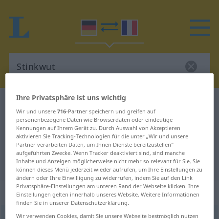
Ihre Privatsphäre ist uns wichtig
Deutsch-Französisch Wörterbuch
Stinkwut
Wir und unsere
716
-Partner speichern und greifen auf
Deutsch-Französisch Übersetzung
personenbezogene Daten wie Browserdaten oder eindeutige
Kennungen auf Ihrem Gerät zu. Durch Auswahl von Akzeptieren
für "Stinkwut"
aktivieren Sie Tracking-Technologien für die unter „Wir und unsere
Partner verarbeiten Daten, um Ihnen Dienste bereitzustellen“
aufgeführten Zwecke. Wenn Tracker deaktiviert sind, sind manche
"Stinkwut" Französisch Übersetzung
Inhalte und Anzeigen möglicherweise nicht mehr so relevant für Sie. Sie
können dieses Menü jederzeit wieder aufrufen, um Ihre Einstellungen zu
ändern oder Ihre Einwilligung zu widerrufen, indem Sie auf den Link
Privatsphäre-Einstellungen am unteren Rand der Webseite klicken. Ihre
„Stinkwut“
: Femininum
Einstellungen gelten innerhalb unseres Website. Weitere Informationen
finden Sie in unserer Datenschutzerklärung.
Wir verwenden Cookies, damit Sie unsere Webseite bestmöglich nutzen
Stinkwut
f
UMG