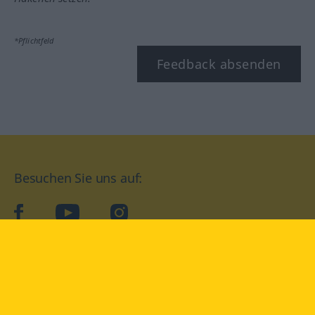
*Pflichtfeld
Feedback absenden
Besuchen Sie uns auf:
facebook
YouTube
Instagram
Langenscheidt