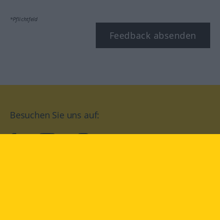
*Pflichtfeld
Feedback absenden
Besuchen Sie uns auf:
facebook
YouTube
Instagram
Langenscheidt