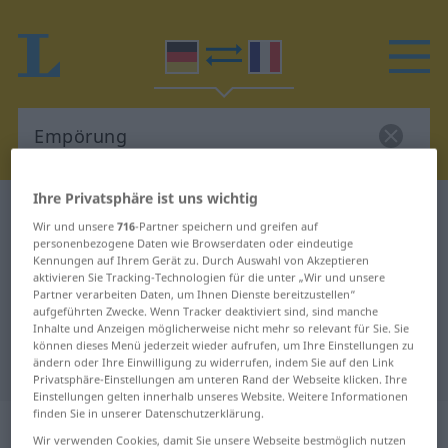
Ihre Privatsphäre ist uns wichtig
Deutsch-Französisch Wörterbuch
Empörung
Wir und unsere
716
-Partner speichern und greifen auf
Deutsch-Französisch Übersetzung
personenbezogene Daten wie Browserdaten oder eindeutige
Kennungen auf Ihrem Gerät zu. Durch Auswahl von Akzeptieren
für "Empörung"
aktivieren Sie Tracking-Technologien für die unter „Wir und unsere
Partner verarbeiten Daten, um Ihnen Dienste bereitzustellen“
aufgeführten Zwecke. Wenn Tracker deaktiviert sind, sind manche
Inhalte und Anzeigen möglicherweise nicht mehr so relevant für Sie. Sie
"Empörung" Französisch
können dieses Menü jederzeit wieder aufrufen, um Ihre Einstellungen zu
Übersetzung
ändern oder Ihre Einwilligung zu widerrufen, indem Sie auf den Link
Privatsphäre-Einstellungen am unteren Rand der Webseite klicken. Ihre
Einstellungen gelten innerhalb unseres Website. Weitere Informationen
finden Sie in unserer Datenschutzerklärung.
„Empörung“
: Femininum
Wir verwenden Cookies, damit Sie unsere Webseite bestmöglich nutzen