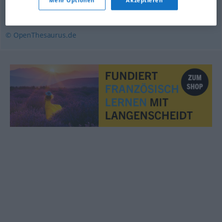
Entrüstung
,
Wut
© OpenThesaurus.de