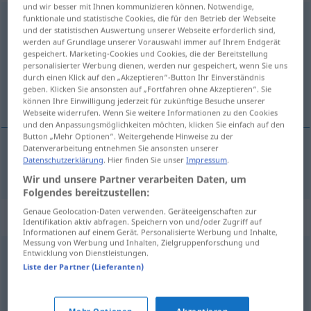
und wir besser mit Ihnen kommunizieren können. Notwendige,
funktionale und statistische Cookies, die für den Betrieb der Webseite
Empörung
f
<
Empörung
;
Empörungen
>
und der statistischen Auswertung unserer Webseite erforderlich sind,
werden auf Grundlage unserer Vorauswahl immer auf Ihrem Endgerät
Übersicht aller Übersetzungen
gespeichert. Marketing-Cookies und Cookies, die der Bereitstellung
(Für mehr Details die Übersetzung anklicken/antippen)
personalisierter Werbung dienen, werden nur gespeichert, wenn Sie uns
durch einen Klick auf den „Akzeptieren“-Button Ihr Einverständnis
geben. Klicken Sie ansonsten auf „Fortfahren ohne Akzeptieren“. Sie
indignation
können Ihre Einwilligung jederzeit für zukünftige Besuche unserer
Webseite widerrufen. Wenn Sie weitere Informationen zu den Cookies
und den Anpassungsmöglichkeiten möchten, klicken Sie einfach auf den
Button „Mehr Optionen“. Weitergehende Hinweise zu der
Datenverarbeitung entnehmen Sie ansonsten unserer
Datenschutzerklärung
. Hier finden Sie unser
Impressum
.
indignation
f
Empörung
Wir und unsere Partner verarbeiten Daten, um
Folgendes bereitzustellen:
Genaue Geolocation-Daten verwenden. Geräteeigenschaften zur
Synonyme für "Empörung"
Identifikation aktiv abfragen. Speichern von und/oder Zugriff auf
Informationen auf einem Gerät. Personalisierte Werbung und Inhalte,
Messung von Werbung und Inhalten, Zielgruppenforschung und
Entwicklung von Dienstleistungen.
Rage
,
Aufregung
,
Stinkwut
,
Ingrimm (veraltend)
,
Liste der Partner (Lieferanten)
Raserei
,
Aufgeregtheit
,
Jähzorn
,
Gereiztheit
,
Verärgerung
,
Zorn
,
Feindseligkeit
,
Ärger
,
Wutanfall
,
Mehr Optionen
Akzeptieren